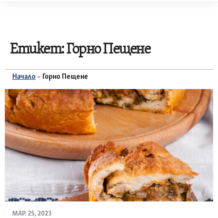
Skip
to
content
Етикет:
Горно Пещене
Начало
–
Горно Пещене
МАР. 25, 2023