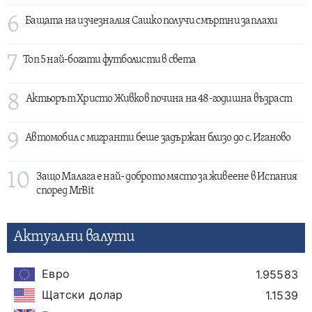
6
Бащата на изчезналия Сашко получи смъртни заплахи
7
Топ 5 най-богати футболисти в света
8
Актьорът Христо Живков почина на 48-годишна възраст
9
Автомобил с мигранти беше задържан близо до с. Иганово
10
Защо Малага е най- доброто място за живеене в Испания
според MrBit
Актуални валути
Евро
1.95583
Щатски долар
1.1539