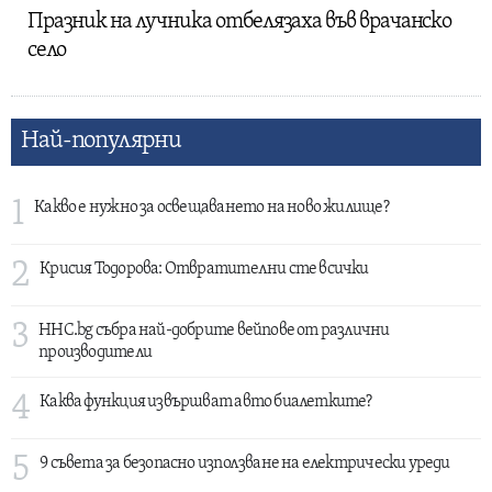
Празник на лучника отбелязаха във врачанско
село
Най-популярни
1
Какво е нужно за освещаването на ново жилище?
2
Крисия Тодорова: Отвратителни сте всички
3
HHC.bg събра най-добрите вейпове от различни
производители
4
Каква функция извършват авто биалетките?
5
9 съвета за безопасно използване на електрически уреди