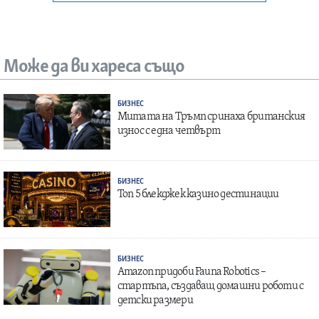
Може да ви хареса също
БИЗНЕС
Митата на Тръмп сринаха британския
износ с една четвърт
БИЗНЕС
Топ 5 блекджек казино дестинации
БИЗНЕС
Amazon придоби Fauna Robotics –
стартъпа, създаващ домашни роботи с
детски размери