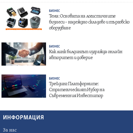
БИЗНЕС
Тема: Основата на логистичните
бизнеси – надеждно складово и търговско
оборудване
БИЗНЕС
Как линк билдингът изгражда онлайн
авторитет и доверие
БИЗНЕС
Трейдинг Платформите:
Стратегическият Избор на
Съвременния Инвеститор
ИНФОРМАЦИЯ
За нас