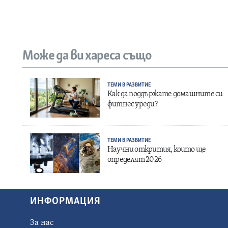
Може да ви хареса също
ТЕМИ В РАЗВИТИЕ
Как да поддържате домашните си
фитнес уреди?
ТЕМИ В РАЗВИТИЕ
Научни открития, които ще
определят 2026
ИНФОРМАЦИЯ
За нас