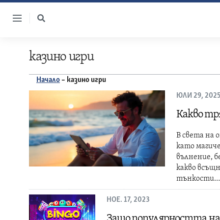
Skip
to
content
казино игри
Начало
–
казино игри
ЮЛИ 29, 202
Какво тря
В света на 
като магиче
вълнение, б
какво всъщн
тънкости…
НОЕ. 17, 2023
Защо популярността на