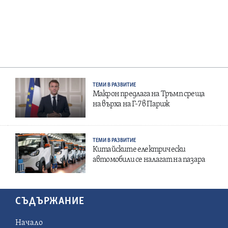
ТЕМИ В РАЗВИТИЕ
Макрон предлага на Тръмп среща
на върха на Г-7 в Париж
ТЕМИ В РАЗВИТИЕ
Китайските електрически
автомобили се налагат на пазара
СЪДЪРЖАНИЕ
Начало