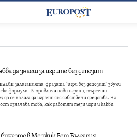
5
бва да знаеш за игрите без депозит
онлайн залаганията, фразата “игри без депозит” звучи
ска формула. Тя привлича нови играчи, търсещи
ез да се налага да играят със собствени средства. Но
ост означава това, как работят тези игри и какви
 бингото в Меджик Бет България