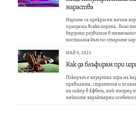
нараства
Игрите са прекрасен начин хор
излизащи всяка година, било т
бързото развитие в технологи
носталгия към по-старите игр
МАЙ 9, 2023
Как да блъфирам при игр
Покерът е хазартна игра на ка
правилата, стратегия и психол
на покер в Ефбет, най-напред 
нейните характерни особенос