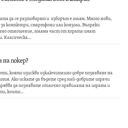
ата да се разтоварят и изборът е голям. Много нови,
о за компютри, смартфони или конзоли. Въпреки
чно отношение, голяма част от хората имат
и. Класическа…
а на покер?
рти, която изисква изключително добре познаване на
огия. Ако искате да бъдете сред най-добрите играчи
трябва да познавате отлично правилата на играта и
ти, които…