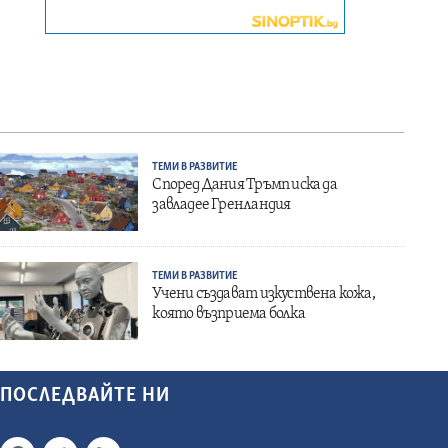
ТЕМИ В РАЗВИТИЕ
Според Дания Тръмп иска да
завладее Гренландия
ТЕМИ В РАЗВИТИЕ
Учени създават изкуствена кожа,
която възприема болка
ПОСЛЕДВАЙТЕ НИ