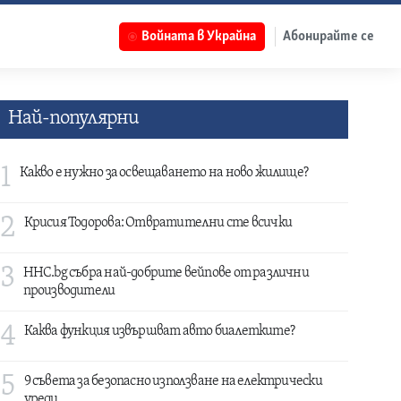
Войната в Украйна
Абонирайте се
Най-популярни
1
Какво е нужно за освещаването на ново жилище?
2
Крисия Тодорова: Отвратителни сте всички
3
HHC.bg събра най-добрите вейпове от различни
производители
4
Каква функция извършват авто биалетките?
5
9 съвета за безопасно използване на електрически
уреди