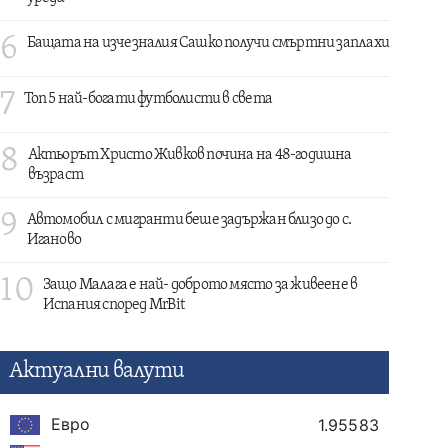
6
Бащата на изчезналия Сашко получи смъртни заплахи
7
Топ 5 най-богати футболисти в света
8
Актьорът Христо Живков почина на 48-годишна
възраст
9
Автомобил с мигранти беше задържан близо до с.
Иганово
10
Защо Малага е най- доброто място за живеене в
Испания според MrBit
Актуални валути
Евро
1.95583