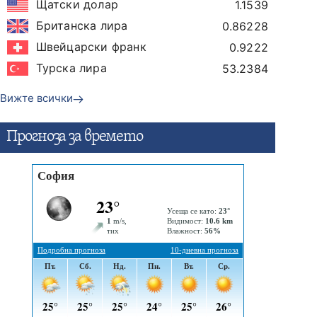
Щатски долар
1.1539
Британска лира
0.86228
Швейцарски франк
0.9222
Турска лира
53.2384
Вижте всички
Прогнозa за времето