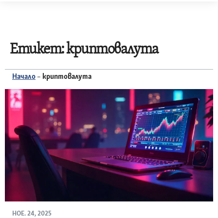
Skip
to
content
Етикет:
криптовалута
Начало
–
криптовалута
НОЕ. 24, 2025