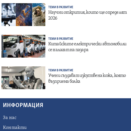
ТЕМИ В РАЗВИТИЕ
Научни открития, които ще определят
2026
ТЕМИ В РАЗВИТИЕ
Китайските електрически автомобили
се налагат на пазара
ТЕМИ В РАЗВИТИЕ
Учени създават изкуствена кожа, която
възприема болка
ИНФОРМАЦИЯ
За нас
Контакти