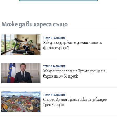
Може да ви хареса също
ТЕМИ В РАЗВИТИЕ
Как да поддържате домашните си
фитнес уреди?
ТЕМИ В РАЗВИТИЕ
Макрон предлага на Тръмп среща на
върха на Г-7 в Париж
ТЕМИ В РАЗВИТИЕ
Според Дания Тръмп иска да завладее
Гренландия