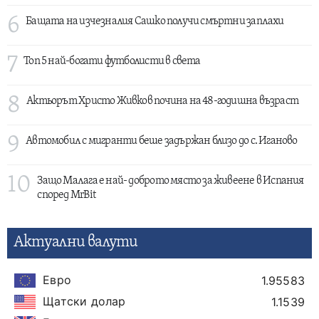
6
Бащата на изчезналия Сашко получи смъртни заплахи
7
Топ 5 най-богати футболисти в света
8
Актьорът Христо Живков почина на 48-годишна възраст
9
Автомобил с мигранти беше задържан близо до с. Иганово
10
Защо Малага е най- доброто място за живеене в Испания
според MrBit
Актуални валути
Евро
1.95583
Щатски долар
1.1539