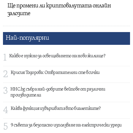
Ще промени ли криптовалутата онлайн
залозите
Най-популярни
1
Какво е нужно за освещаването на ново жилище?
2
Крисия Тодорова: Отвратителни сте всички
3
HHC.bg събра най-добрите вейпове от различни
производители
4
Каква функция извършват авто биалетките?
5
9 съвета за безопасно използване на електрически уреди