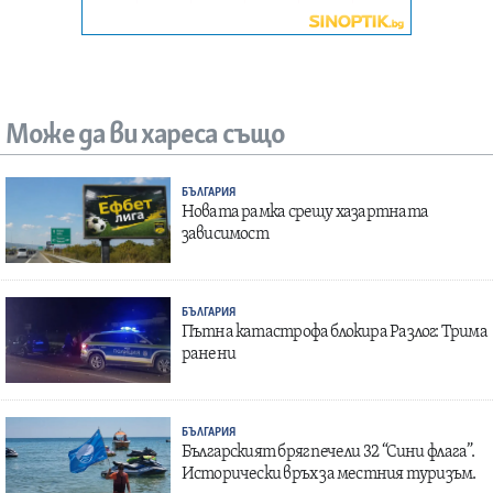
Може да ви хареса също
БЪЛГАРИЯ
Новата рамка срещу хазартната
зависимост
БЪЛГАРИЯ
Пътна катастрофа блокира Разлог: Трима
ранени
БЪЛГАРИЯ
Българският бряг печели 32 “Сини флага”.
Исторически връх за местния туризъм.