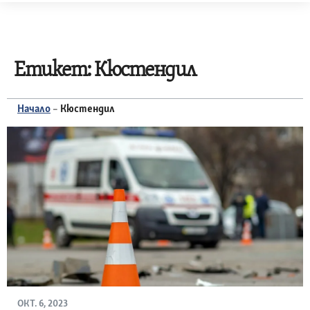
Skip
to
content
Етикет:
Кюстендил
Начало
–
Кюстендил
ОКТ. 6, 2023