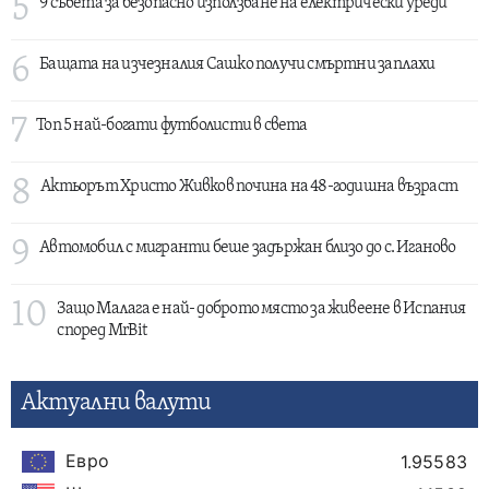
5
9 съвета за безопасно използване на електрически уреди
6
Бащата на изчезналия Сашко получи смъртни заплахи
7
Топ 5 най-богати футболисти в света
8
Актьорът Христо Живков почина на 48-годишна възраст
9
Автомобил с мигранти беше задържан близо до с. Иганово
10
Защо Малага е най- доброто място за живеене в Испания
според MrBit
Актуални валути
Евро
1.95583