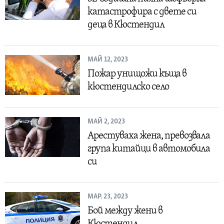
катастрофира с двете си
деца в Кюстендил
МАЙ 12, 2023
Пожар унищожи къща в
кюстендилско село
МАЙ 2, 2023
Арестуваха жена, превозвала
група китайци в автомобила
си
МАР. 23, 2023
Бой между жени в