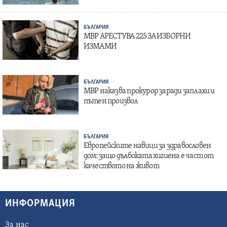
БЪЛГАРИЯ
МВР АРЕСТУВА 225 ЗА ИЗБОРНИ
ИЗМАМИ
БЪЛГАРИЯ
МВР наказва прокурор заради заплахи и
пътен произвол
БЪЛГАРИЯ
Европейските навици за здравословен
дом: защо дълбоката хигиена е част от
качеството на живот
ИНФОРМАЦИЯ
За нас