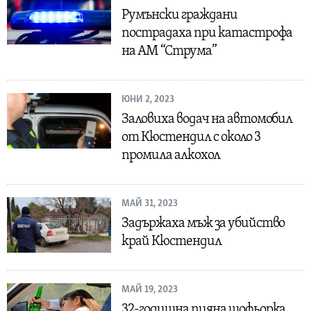
Румънски граждани
пострадаха при катастрофа
на АМ “Струма”
ЮНИ 2, 2023
Заловиха водач на автомобил
от Кюстендил с около 3
промила алкохол
МАЙ 31, 2023
Задържаха мъж за убийство
край Кюстендил
МАЙ 19, 2023
32-годишна пияна шофьорка