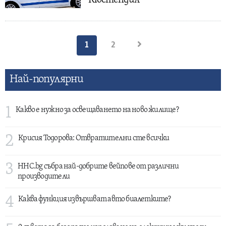
Кюстендил
Разделяне
1
2
на
публикациите
Най-популярни
на
страници
1
Какво е нужно за освещаването на ново жилище?
2
Крисия Тодорова: Отвратителни сте всички
3
HHC.bg събра най-добрите вейпове от различни
производители
4
Каква функция извършват авто биалетките?