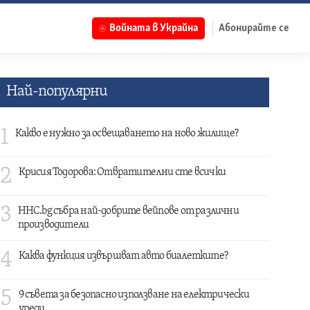
Войната в Украйна
Абонирайте се
Най-популярни
1
Какво е нужно за освещаването на ново жилище?
2
Крисия Тодорова: Отвратителни сте всички
3
HHC.bg събра най-добрите вейпове от различни
производители
4
Каква функция извършват авто биалетките?
5
9 съвета за безопасно използване на електрически
уреди