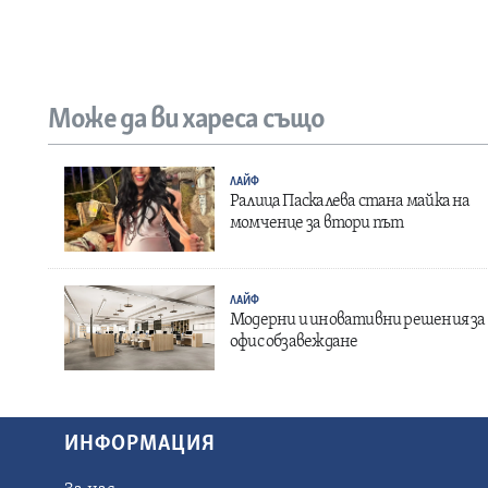
Може да ви хареса също
ЛАЙФ
Ралица Паскалева стана майка на
момченце за втори път
ЛАЙФ
Модерни и иновативни решения за
офис обзавеждане
ИНФОРМАЦИЯ