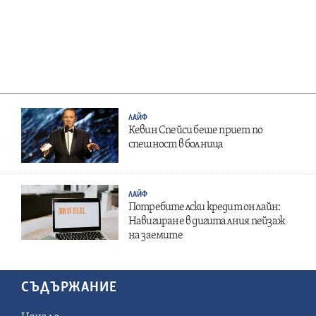
ЛАЙФ
Кевин Спейси беше приет по
спешност в болница
ЛАЙФ
Потребителски кредит онлайн:
Навигиране в дигиталния пейзаж
на заемите
СЪДЪРЖАНИЕ