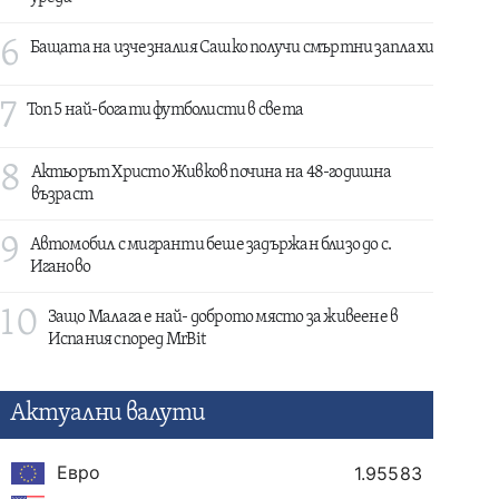
6
Бащата на изчезналия Сашко получи смъртни заплахи
7
Топ 5 най-богати футболисти в света
8
Актьорът Христо Живков почина на 48-годишна
възраст
9
Автомобил с мигранти беше задържан близо до с.
Иганово
10
Защо Малага е най- доброто място за живеене в
Испания според MrBit
Актуални валути
Евро
1.95583