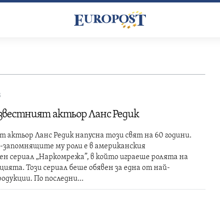
3
звестният актьор Ланс Редик
 актьор Ланс Редик напусна този свят на 60 години.
-запомнящите му роли е в американския
н сериал „Наркомрежа”, в който играеше ролята на
цията. Този сериал беше обявен за една от най-
родукции. По последни…