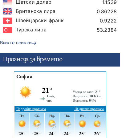
Щатски долар
1.1539
Британска лира
0.86228
Швейцарски франк
0.9222
Турска лира
53.2384
Вижте всички
Прогнозa за времето