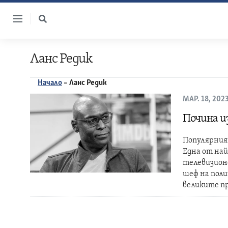
Skip
to
content
Ланс Редик
Начало
–
Ланс Редик
МАР. 18, 202
Почина и
Популярният
Една от най
телевизионе
шеф на поли
великите п