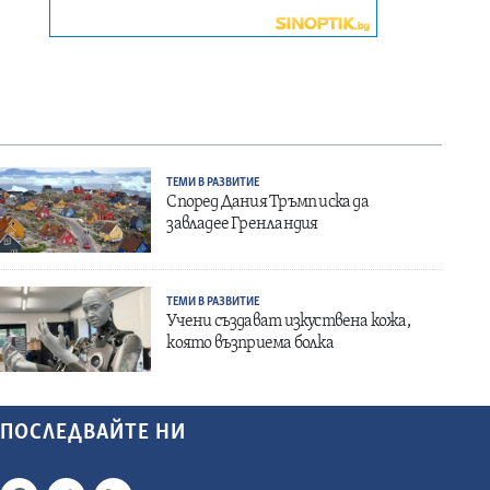
ТЕМИ В РАЗВИТИЕ
Според Дания Тръмп иска да
завладее Гренландия
ТЕМИ В РАЗВИТИЕ
Учени създават изкуствена кожа,
която възприема болка
ПОСЛЕДВАЙТЕ НИ