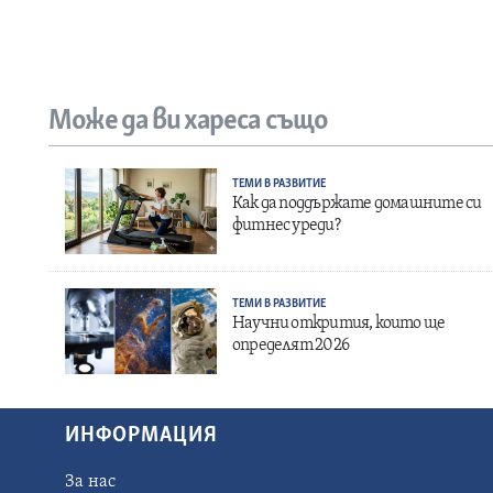
Може да ви хареса също
ТЕМИ В РАЗВИТИЕ
Как да поддържате домашните си
фитнес уреди?
ТЕМИ В РАЗВИТИЕ
Научни открития, които ще
определят 2026
ИНФОРМАЦИЯ
За нас