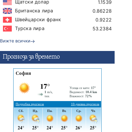
Щатски долар
1.1539
Британска лира
0.86228
Швейцарски франк
0.9222
Турска лира
53.2384
Вижте всички
Прогнозa за времето