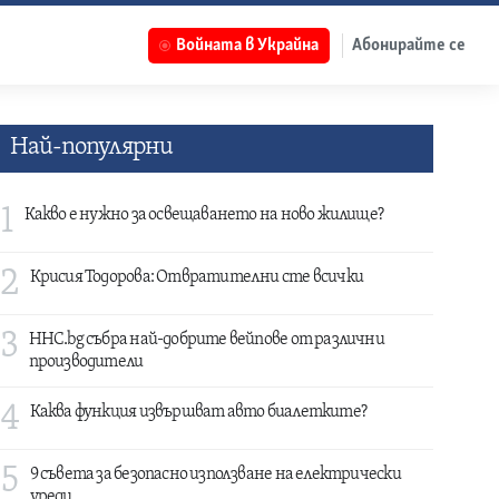
Войната в Украйна
Абонирайте се
Най-популярни
1
Какво е нужно за освещаването на ново жилище?
2
Крисия Тодорова: Отвратителни сте всички
3
HHC.bg събра най-добрите вейпове от различни
производители
4
Каква функция извършват авто биалетките?
5
9 съвета за безопасно използване на електрически
уреди