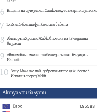
6
Бащата на изчезналия Сашко получи смъртни заплахи
7
Топ 5 най-богати футболисти в света
8
Актьорът Христо Живков почина на 48-годишна
възраст
9
Автомобил с мигранти беше задържан близо до с.
Иганово
10
Защо Малага е най- доброто място за живеене в
Испания според MrBit
Актуални валути
Евро
1.95583