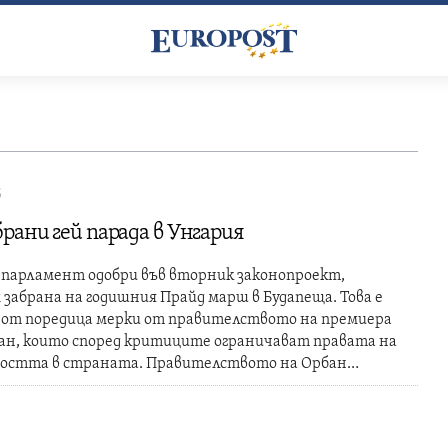
5
рани гей парада в Унгария
 парламент одобри във вторник законопроект,
 забрана на годишния Прайд марш в Будапеща. Това е
 от поредица мерки от правителството на премиера
ан, които според критиците ограничават правата на
остта в страната. Правителството на Орбан…