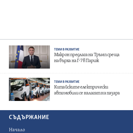
ТЕМИ В РАЗВИТИЕ
Макрон предлага на Тръмп среща
на върха на Г-7 в Париж
ТЕМИ В РАЗВИТИЕ
Китайските електрически
автомобили се налагат на пазара
СЪДЪРЖАНИЕ
Начало