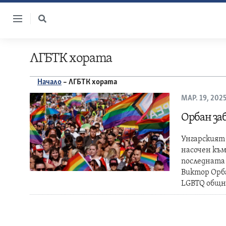
Skip
to
content
ЛГБТК хората
Начало
–
ЛГБТК хората
МАР. 19, 202
Орбан заб
Унгарският
насочен към
последната
Виктор Орб
LGBTQ общн