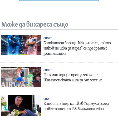
Може да ви хареса също
СПОРТ
Битката за бронза: Как „мачът, който
никой не иска да играе“ се превръща в
златна мина
СПОРТ
Гризман изигра прощален мач в
Шампионската лига за Атлетико
СПОРТ
Епъл отчете ръст във Формула 1 след
инвестиция от 138.5 милиона евро