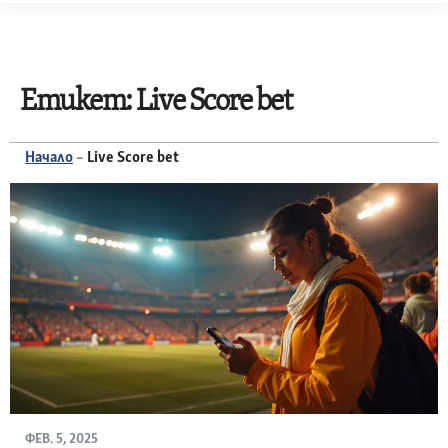
Skip
to
content
Етикет:
Live Score bet
Начало
–
Live Score bet
ФЕВ. 5, 2025