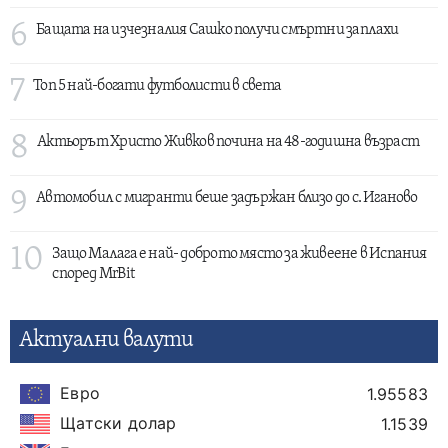
6
Бащата на изчезналия Сашко получи смъртни заплахи
7
Топ 5 най-богати футболисти в света
8
Актьорът Христо Живков почина на 48-годишна възраст
9
Автомобил с мигранти беше задържан близо до с. Иганово
10
Защо Малага е най- доброто място за живеене в Испания
според MrBit
Актуални валути
Евро
1.95583
Щатски долар
1.1539