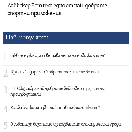
Лайвскор Бет има едно от най-добрите
спортни приложения
Най-популярни
1
Какво е нужно за освещаването на ново жилище?
2
Крисия Тодорова: Отвратителни сте всички
3
HHC.bg събра най-добрите вейпове от различни
производители
4
Каква функция извършват авто биалетките?
5
9 съвета за безопасно използване на електрически уреди