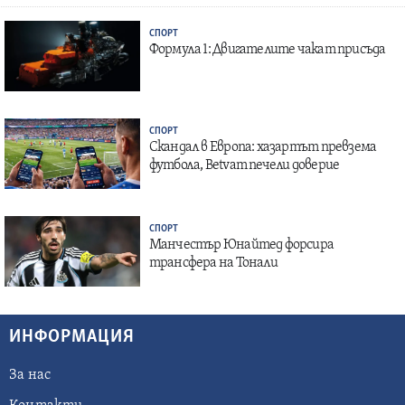
СПОРТ
Формула 1: Двигателите чакат присъда
СПОРТ
Скандал в Европа: хазартът превзема
футбола, Betvam печели доверие
СПОРТ
Манчестър Юнайтед форсира
трансфера на Тонали
ИНФОРМАЦИЯ
За нас