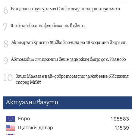
6
Бащата на изчезналия Сашко получи смъртни заплахи
7
Топ 5 най-богати футболисти в света
8
Актьорът Христо Живков почина на 48-годишна възраст
9
Автомобил с мигранти беше задържан близо до с. Иганово
10
Защо Малага е най- доброто място за живеене в Испания
според MrBit
Актуални валути
Евро
1.95583
Щатски долар
1.1539