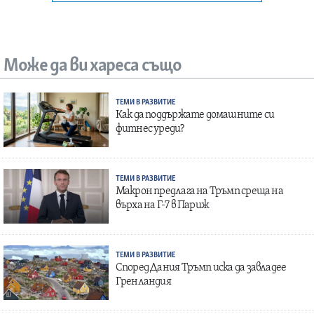
Може да ви хареса също
ТЕМИ В РАЗВИТИЕ
Как да поддържате домашните си
фитнес уреди?
ТЕМИ В РАЗВИТИЕ
Макрон предлага на Тръмп среща на
върха на Г-7 в Париж
ТЕМИ В РАЗВИТИЕ
Според Дания Тръмп иска да завладее
Гренландия