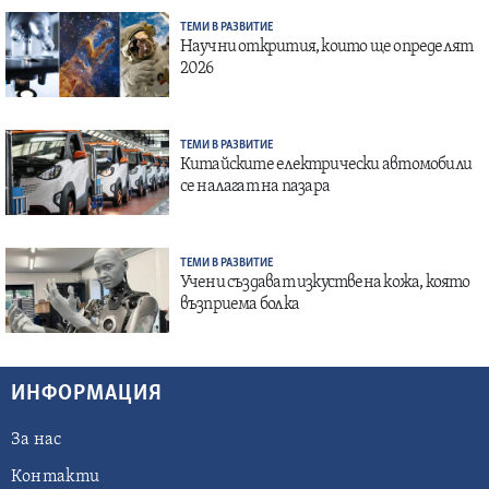
ТЕМИ В РАЗВИТИЕ
Научни открития, които ще определят
2026
ТЕМИ В РАЗВИТИЕ
Китайските електрически автомобили
се налагат на пазара
ТЕМИ В РАЗВИТИЕ
Учени създават изкуствена кожа, която
възприема болка
ИНФОРМАЦИЯ
За нас
Контакти