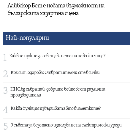
Лайвскор Бет е новата възможност на
българската хазартна сцена
Най-популярни
1
Какво е нужно за освещаването на ново жилище?
2
Крисия Тодорова: Отвратителни сте всички
3
HHC.bg събра най-добрите вейпове от различни
производители
4
Каква функция извършват авто биалетките?
5
9 съвета за безопасно използване на електрически уреди