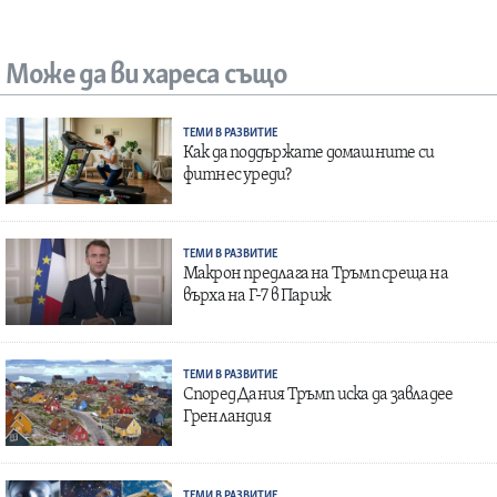
Може да ви хареса също
ТЕМИ В РАЗВИТИЕ
Как да поддържате домашните си
фитнес уреди?
ТЕМИ В РАЗВИТИЕ
Макрон предлага на Тръмп среща на
върха на Г-7 в Париж
ТЕМИ В РАЗВИТИЕ
Според Дания Тръмп иска да завладее
Гренландия
ТЕМИ В РАЗВИТИЕ