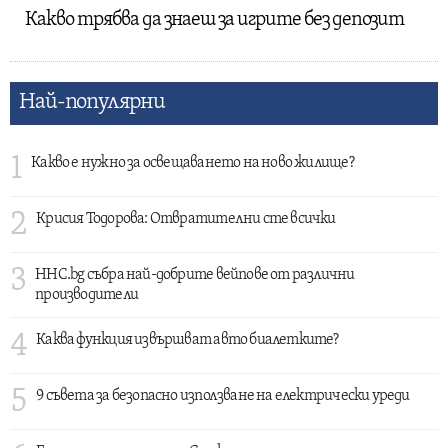
Какво трябва да знаеш за игрите без депозит
Най-популярни
1
Какво е нужно за освещаването на ново жилище?
2
Крисия Тодорова: Отвратителни сте всички
3
HHC.bg събра най-добрите вейпове от различни
производители
4
Каква функция извършват авто биалетките?
5
9 съвета за безопасно използване на електрически уреди