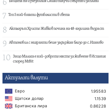
6
Бащата на изчезналия Сашко получи смъртни заплахи
7
Топ 5 най-богати футболисти в света
8
Актьорът Христо Живков почина на 48-годишна възраст
9
Автомобил с мигранти беше задържан близо до с. Иганово
10
Защо Малага е най- доброто място за живеене в Испания
според MrBit
Актуални валути
Евро
1.95583
Щатски долар
1.1539
Британска лира
0.86228