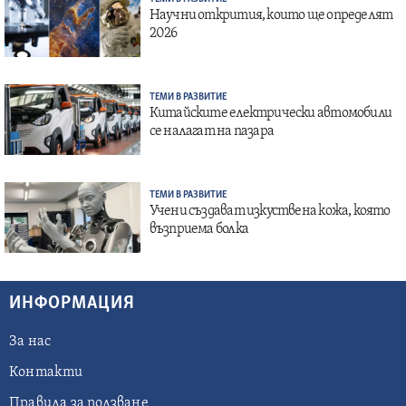
Научни открития, които ще определят
2026
ТЕМИ В РАЗВИТИЕ
Китайските електрически автомобили
се налагат на пазара
ТЕМИ В РАЗВИТИЕ
Учени създават изкуствена кожа, която
възприема болка
ИНФОРМАЦИЯ
За нас
Контакти
Правила за ползване