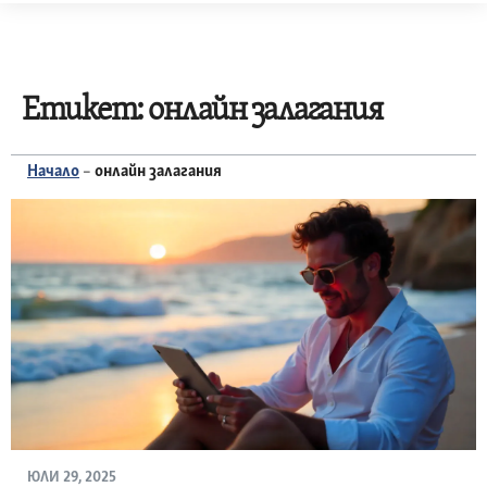
Skip
to
content
Етикет:
онлайн залагания
Начало
–
онлайн залагания
ЮЛИ 29, 2025