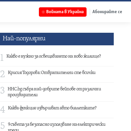
Войната в Украйна
Абонирайте се
Най-популярни
1
Какво е нужно за освещаването на ново жилище?
2
Крисия Тодорова: Отвратителни сте всички
3
HHC.bg събра най-добрите вейпове от различни
производители
4
Каква функция извършват авто биалетките?
5
9 съвета за безопасно използване на електрически
уреди