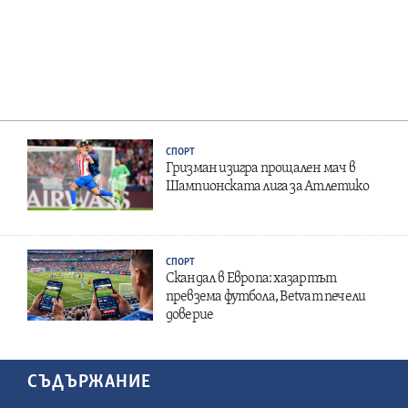
СПОРТ
Гризман изигра прощален мач в
Шампионската лига за Атлетико
СПОРТ
Скандал в Европа: хазартът
превзема футбола, Betvam печели
доверие
СЪДЪРЖАНИЕ