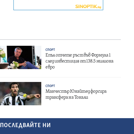
СПОРТ
Епъл отчете ръст във Формула 1
след инвестиция от 138.5 милиона
евро
СПОРТ
Манчестър Юнайтед форсира
трансфера на Тонали
ПОСЛЕДВАЙТЕ НИ