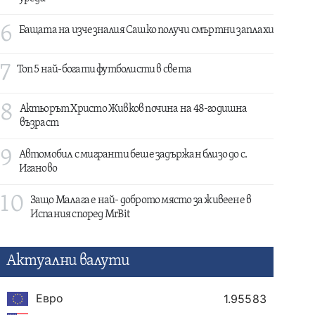
6
Бащата на изчезналия Сашко получи смъртни заплахи
7
Топ 5 най-богати футболисти в света
8
Актьорът Христо Живков почина на 48-годишна
възраст
9
Автомобил с мигранти беше задържан близо до с.
Иганово
10
Защо Малага е най- доброто място за живеене в
Испания според MrBit
Актуални валути
Евро
1.95583