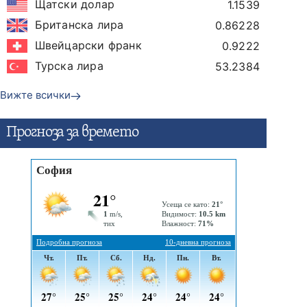
Щатски долар
1.1539
Британска лира
0.86228
Швейцарски франк
0.9222
Турска лира
53.2384
Вижте всички
Прогнозa за времето