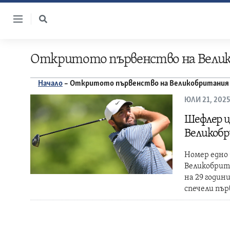
Skip
to
content
Откритото първенство на Вели
Начало
–
Откритото първенство на Великобритания
ЮЛИ 21, 2025
Шефлер ц
Великоб
Номер едно 
Великобрит
на 29 годин
спечели пър