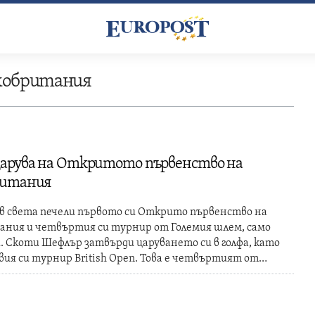
кобритания
арува на Откритото първенство на
ритания
в света печели първото си Открито първенство на
ания и четвъртия си турнир от Големия шлем, само
и. Скоти Шефлър затвърди царуването си в голфа, като
вия си турнир British Open. Това е четвъртият от…