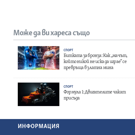
Може да ви хареса също
СПОРТ
Битката за бронза: Как „мачът,
който никой не иска да играе“ се
превръща в златна мина
СПОРТ
Формула 1: Двигателите чакат
присъда
ИНФОРМАЦИЯ