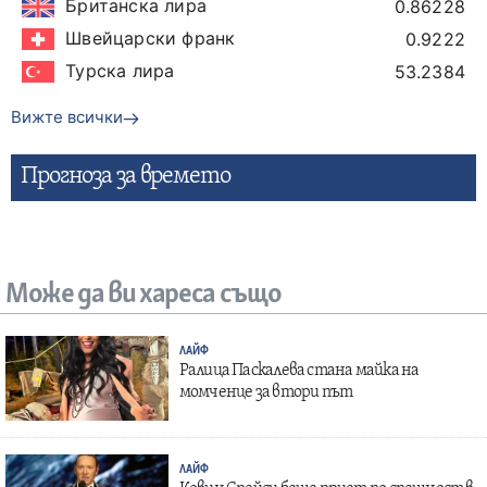
Британска лира
0.86228
Швейцарски франк
0.9222
Турска лира
53.2384
Вижте всички
Прогнозa за времето
Може да ви хареса също
ЛАЙФ
Ралица Паскалева стана майка на
момченце за втори път
ЛАЙФ