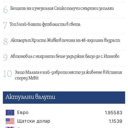
6
Бащата на изчезналия Сашко получи смъртни заплахи
7
Топ 5 най-богати футболисти в света
8
Актьорът Христо Живков почина на 48-годишна възраст
9
Автомобил с мигранти беше задържан близо до с. Иганово
10
Защо Малага е най- доброто място за живеене в Испания
според MrBit
Актуални валути
Евро
1.95583
Щатски долар
1.1539