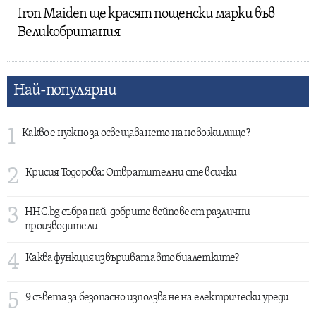
Iron Maiden ще красят пощенски марки във
Великобритания
Най-популярни
1
Какво е нужно за освещаването на ново жилище?
2
Крисия Тодорова: Отвратителни сте всички
3
HHC.bg събра най-добрите вейпове от различни
производители
4
Каква функция извършват авто биалетките?
5
9 съвета за безопасно използване на електрически уреди