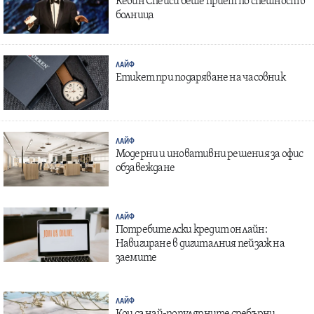
Кевин Спейси беше приет по спешност в
болница
ЛАЙФ
Етикет при подаряване на часовник
ЛАЙФ
Модерни и иновативни решения за офис
обзавеждане
ЛАЙФ
Потребителски кредит онлайн:
Навигиране в дигиталния пейзаж на
заемите
ЛАЙФ