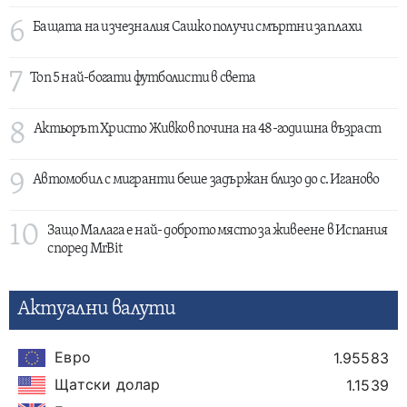
6
Бащата на изчезналия Сашко получи смъртни заплахи
7
Топ 5 най-богати футболисти в света
8
Актьорът Христо Живков почина на 48-годишна възраст
9
Автомобил с мигранти беше задържан близо до с. Иганово
10
Защо Малага е най- доброто място за живеене в Испания
според MrBit
Актуални валути
Евро
1.95583
Щатски долар
1.1539