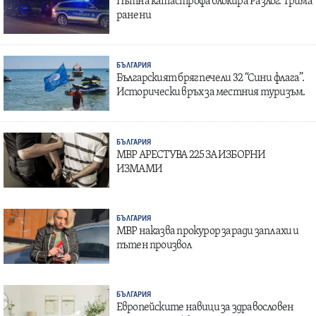
Пътна катастрофа блокира Разлог: Трима
ранени
БЪЛГАРИЯ
Българският бряг печели 32 “Сини флага”.
Исторически връх за местния туризъм.
БЪЛГАРИЯ
МВР АРЕСТУВА 225 ЗА ИЗБОРНИ
ИЗМАМИ
БЪЛГАРИЯ
МВР наказва прокурор заради заплахи и
пътен произвол
БЪЛГАРИЯ
Европейските навици за здравословен