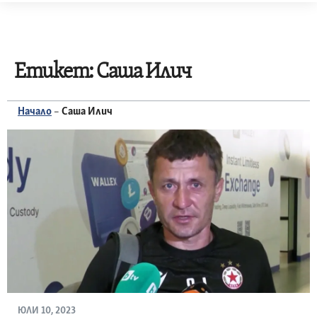
Skip
to
content
Етикет:
Саша Илич
Начало
–
Саша Илич
ЮЛИ 10, 2023