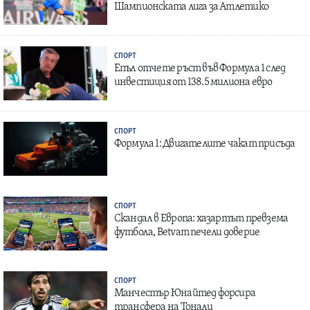
Шампионската лига за Атлетико
СПОРТ
Епъл отчете ръст във Формула 1 след
инвестиция от 138.5 милиона евро
СПОРТ
Формула 1: Двигателите чакат присъда
СПОРТ
Скандал в Европа: хазартът превзема
футбола, Betvam печели доверие
СПОРТ
Манчестър Юнайтед форсира
трансфера на Тонали