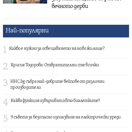
вечното дерби
Най-популярни
1
Какво е нужно за освещаването на ново жилище?
2
Крисия Тодорова: Отвратителни сте всички
3
HHC.bg събра най-добрите вейпове от различни
производители
4
Каква функция извършват авто биалетките?
5
9 съвета за безопасно използване на електрически уреди