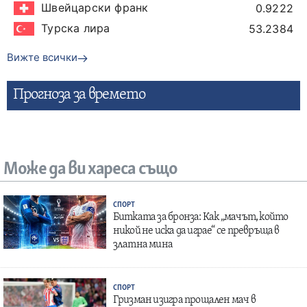
Швейцарски франк
0.9222
Турска лира
53.2384
Вижте всички
Прогнозa за времето
Може да ви хареса също
СПОРТ
Битката за бронза: Как „мачът, който
никой не иска да играе“ се превръща в
златна мина
СПОРТ
Гризман изигра прощален мач в