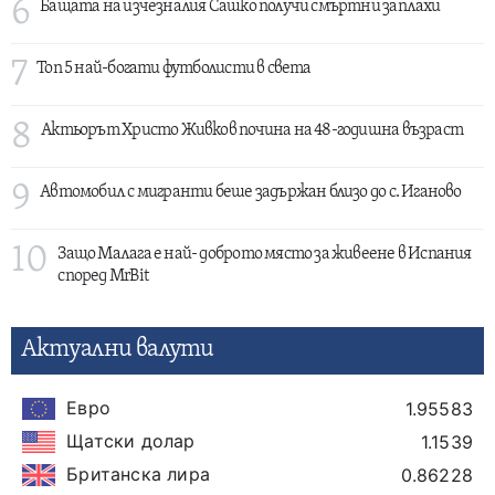
6
Бащата на изчезналия Сашко получи смъртни заплахи
7
Топ 5 най-богати футболисти в света
8
Актьорът Христо Живков почина на 48-годишна възраст
9
Автомобил с мигранти беше задържан близо до с. Иганово
10
Защо Малага е най- доброто място за живеене в Испания
според MrBit
Актуални валути
Евро
1.95583
Щатски долар
1.1539
Британска лира
0.86228