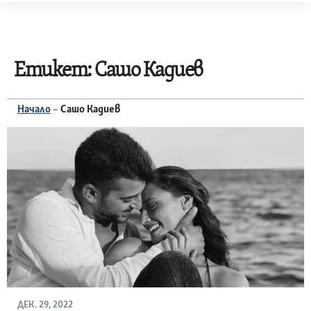
Skip
to
content
Етикет:
Сашо Кадиев
Начало
–
Сашо Кадиев
ДЕК. 29, 2022