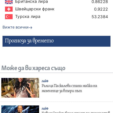
Британска лира
0.86228
Швейцарски франк
0.9222
Турска лира
53.2384
Вижте всички
Прогнозa за времето
Може да ви хареса също
ЛАЙФ
Ралица Паскалева стана майка на
момченце за втори път
ЛАЙФ