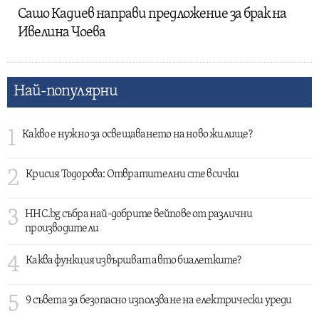
Сашо Кадиев направи предложение за брак на
Ивелина Чоева
Най-популярни
1
Какво е нужно за освещаването на ново жилище?
2
Крисия Тодорова: Отвратителни сте всички
3
HHC.bg събра най-добрите вейпове от различни
производители
4
Каква функция извършват авто биалетките?
5
9 съвета за безопасно използване на електрически уреди