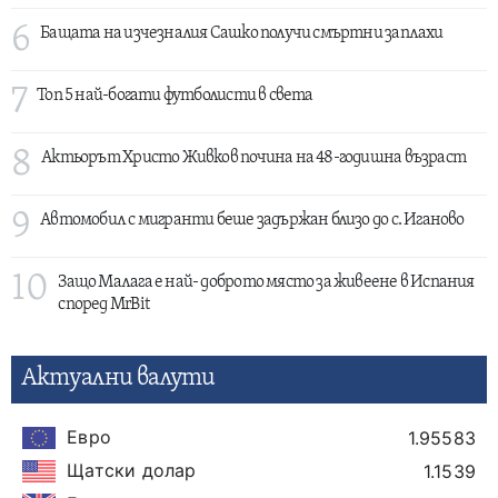
6
Бащата на изчезналия Сашко получи смъртни заплахи
7
Топ 5 най-богати футболисти в света
8
Актьорът Христо Живков почина на 48-годишна възраст
9
Автомобил с мигранти беше задържан близо до с. Иганово
10
Защо Малага е най- доброто място за живеене в Испания
според MrBit
Актуални валути
Евро
1.95583
Щатски долар
1.1539