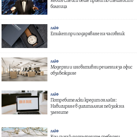
Кевин Спейси беше приет по спешност в
болница
ЛАЙФ
Етикет при подаряване на часовник
ЛАЙФ
Модерни и иновативни решения за офис
обзавеждане
ЛАЙФ
Потребителски кредит онлайн:
Навигиране в дигиталния пейзаж на
заемите
ЛАЙФ