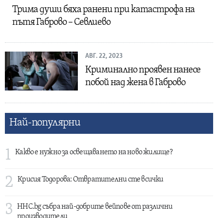
Трима души бяха ранени при катастрофа на
пътя Габрово – Севлиево
АВГ. 22, 2023
Криминално проявен нанесе
побой над жена в Габрово
Най-популярни
1
Какво е нужно за освещаването на ново жилище?
2
Крисия Тодорова: Отвратителни сте всички
3
HHC.bg събра най-добрите вейпове от различни
производители