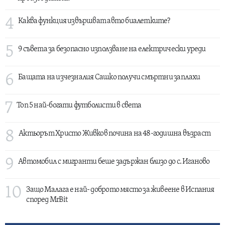
4
Каква функция извършват авто биалетките?
5
9 съвета за безопасно използване на електрически уреди
6
Бащата на изчезналия Сашко получи смъртни заплахи
7
Топ 5 най-богати футболисти в света
8
Актьорът Христо Живков почина на 48-годишна възраст
9
Автомобил с мигранти беше задържан близо до с. Иганово
10
Защо Малага е най- доброто място за живеене в Испания
според MrBit