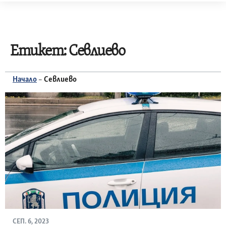
Skip
to
content
Етикет:
Севлиево
Начало
–
Севлиево
СЕП. 6, 2023