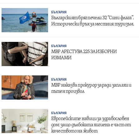
БЪЛГАРИЯ
Българският бряг печели 32 “Сини флага”.
Исторически връх за местния туризъм.
БЪЛГАРИЯ
МВР АРЕСТУВА 225 ЗА ИЗБОРНИ
ИЗМАМИ
БЪЛГАРИЯ
МВР наказва прокурор заради заплахи и
пътен произвол
БЪЛГАРИЯ
Европейските навици за здравословен
дом: защо дълбоката хигиена е част от
качеството на живот