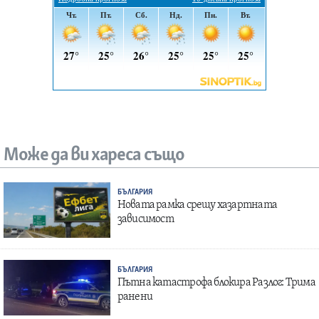
Може да ви хареса също
БЪЛГАРИЯ
Новата рамка срещу хазартната
зависимост
БЪЛГАРИЯ
Пътна катастрофа блокира Разлог: Трима
ранени