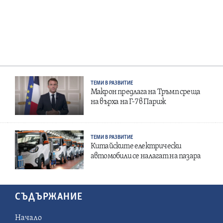
ТЕМИ В РАЗВИТИЕ
Макрон предлага на Тръмп среща
на върха на Г-7 в Париж
ТЕМИ В РАЗВИТИЕ
Китайските електрически
автомобили се налагат на пазара
СЪДЪРЖАНИЕ
Начало