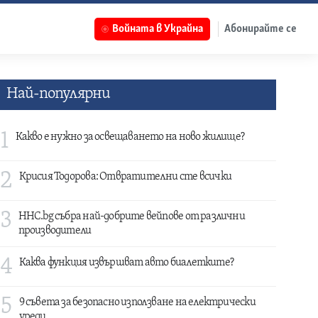
Войната в Украйна
Абонирайте се
Най-популярни
1
Какво е нужно за освещаването на ново жилище?
2
Крисия Тодорова: Отвратителни сте всички
3
HHC.bg събра най-добрите вейпове от различни
производители
4
Каква функция извършват авто биалетките?
5
9 съвета за безопасно използване на електрически
уреди