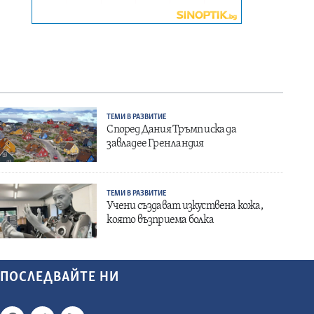
ТЕМИ В РАЗВИТИЕ
Според Дания Тръмп иска да
завладее Гренландия
ТЕМИ В РАЗВИТИЕ
Учени създават изкуствена кожа,
която възприема болка
ПОСЛЕДВАЙТЕ НИ