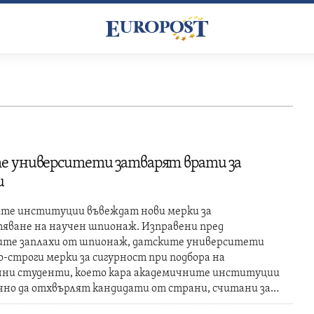
 университети затварят врати за
и
те институции въвеждат нови мерки за
яване на научен шпионаж. Изправени пред
те заплахи от шпионаж, датските университети
-строги мерки за сигурност при подбора на
ни студенти, което кара академичните институции
но да отхвърлят кандидати от страни, считани за…