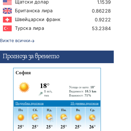
Щатски долар
1.1539
Британска лира
0.86228
Швейцарски франк
0.9222
Турска лира
53.2384
Вижте всички
Прогнозa за времето