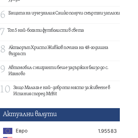
6
Бащата на изчезналия Сашко получи смъртни заплахи
7
Топ 5 най-богати футболисти в света
8
Актьорът Христо Живков почина на 48-годишна
възраст
9
Автомобил с мигранти беше задържан близо до с.
Иганово
10
Защо Малага е най- доброто място за живеене в
Испания според MrBit
Актуални валути
Евро
1.95583