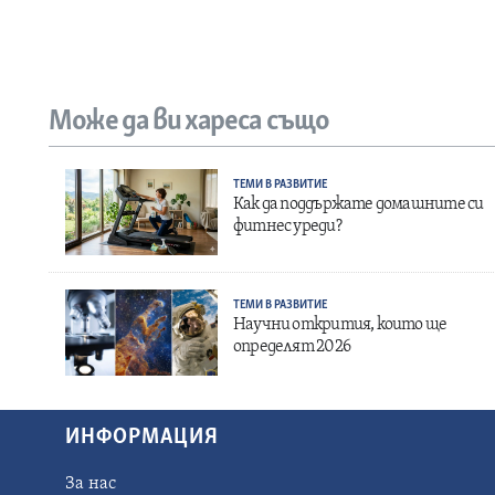
Може да ви хареса също
ТЕМИ В РАЗВИТИЕ
Как да поддържате домашните си
фитнес уреди?
ТЕМИ В РАЗВИТИЕ
Научни открития, които ще
определят 2026
ИНФОРМАЦИЯ
За нас