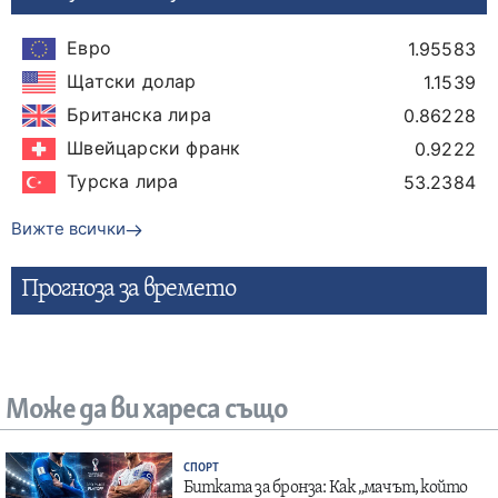
Евро
1.95583
Щатски долар
1.1539
Британска лира
0.86228
Швейцарски франк
0.9222
Турска лира
53.2384
Вижте всички
Прогнозa за времето
Може да ви хареса също
СПОРТ
Битката за бронза: Как „мачът, който