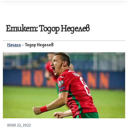
Skip
to
content
Етикет:
Тодор Неделев
Начало
–
Тодор Неделев
ЮНИ 22, 2022