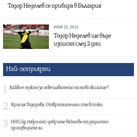
Тодор Неделев се прибира в България
ЮНИ 15, 2022
Тодор Неделев ще бъде
изписан след 2 дни
Най-популярни
1
Какво е нужно за освещаването на ново жилище?
2
Крисия Тодорова: Отвратителни сте всички
3
HHC.bg събра най-добрите вейпове от различни
производители