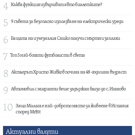
4
Каква функция извършват авто биалетките?
5
9 съвета за безопасно използване на електрически уреди
6
Бащата на изчезналия Сашко получи смъртни заплахи
7
Топ 5 най-богати футболисти в света
8
Актьорът Христо Живков почина на 48-годишна възраст
9
Автомобил с мигранти беше задържан близо до с. Иганово
10
Защо Малага е най- доброто място за живеене в Испания
според MrBit
Актуални валути