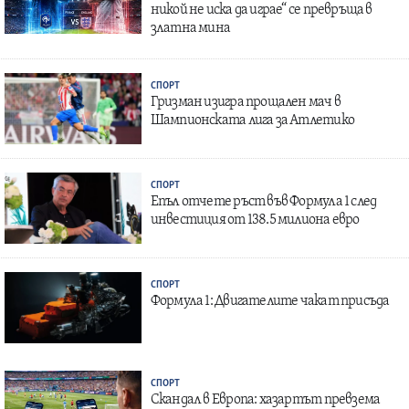
никой не иска да играе“ се превръща в
златна мина
СПОРТ
Гризман изигра прощален мач в
Шампионската лига за Атлетико
СПОРТ
Епъл отчете ръст във Формула 1 след
инвестиция от 138.5 милиона евро
СПОРТ
Формула 1: Двигателите чакат присъда
СПОРТ
Скандал в Европа: хазартът превзема