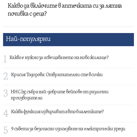
Какво да включите в аптечката си за лятна
почивка с деца?
Най-популярни
1
Какво е нужно за освещаването на ново жилище?
2
Крисия Тодорова: Отвратителни сте всички
3
HHC.bg събра най-добрите вейпове от различни
производители
4
Каква функция извършват авто биалетките?
5
9 съвета за безопасно използване на електрически уреди