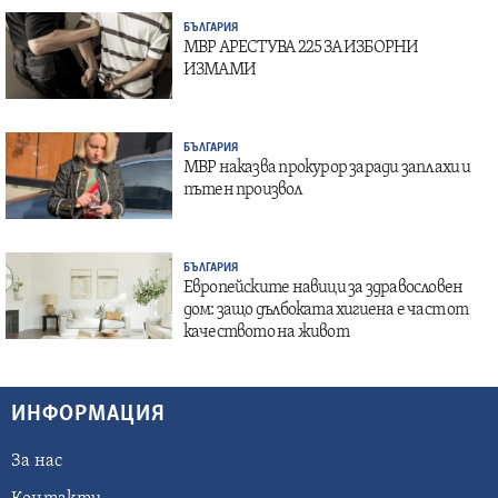
БЪЛГАРИЯ
МВР АРЕСТУВА 225 ЗА ИЗБОРНИ
ИЗМАМИ
БЪЛГАРИЯ
МВР наказва прокурор заради заплахи и
пътен произвол
БЪЛГАРИЯ
Европейските навици за здравословен
дом: защо дълбоката хигиена е част от
качеството на живот
ИНФОРМАЦИЯ
За нас