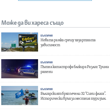
Може да ви хареса също
БЪЛГАРИЯ
Новата рамка срещу хазартната
зависимост
БЪЛГАРИЯ
Пътна катастрофа блокира Разлог: Трима
ранени
БЪЛГАРИЯ
Българският бряг печели 32 “Сини флага”.
Исторически връх за местния туризъм.