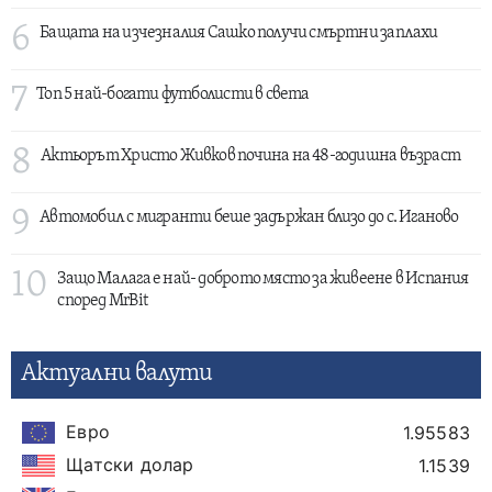
6
Бащата на изчезналия Сашко получи смъртни заплахи
7
Топ 5 най-богати футболисти в света
8
Актьорът Христо Живков почина на 48-годишна възраст
9
Автомобил с мигранти беше задържан близо до с. Иганово
10
Защо Малага е най- доброто място за живеене в Испания
според MrBit
Актуални валути
Евро
1.95583
Щатски долар
1.1539