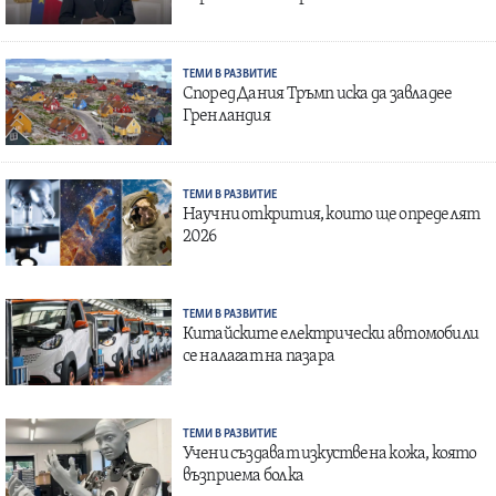
ТЕМИ В РАЗВИТИЕ
Според Дания Тръмп иска да завладее
Гренландия
ТЕМИ В РАЗВИТИЕ
Научни открития, които ще определят
2026
ТЕМИ В РАЗВИТИЕ
Китайските електрически автомобили
се налагат на пазара
ТЕМИ В РАЗВИТИЕ
Учени създават изкуствена кожа, която
възприема болка