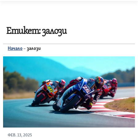
Skip
to
content
Етикет:
залози
Начало
–
залози
ФЕВ. 13, 2025