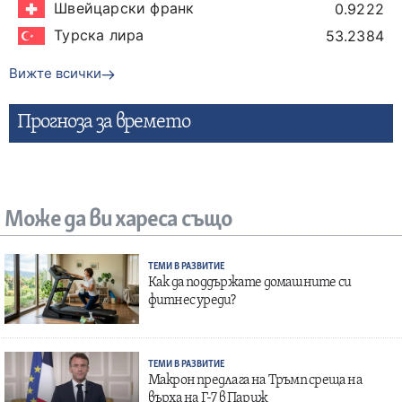
Швейцарски франк
0.9222
Турска лира
53.2384
Вижте всички
Прогнозa за времето
Може да ви хареса също
ТЕМИ В РАЗВИТИЕ
Как да поддържате домашните си
фитнес уреди?
ТЕМИ В РАЗВИТИЕ
Макрон предлага на Тръмп среща на
върха на Г-7 в Париж