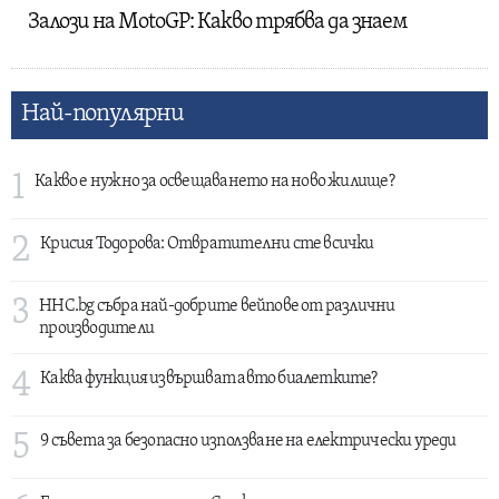
Залози на MotoGP: Какво трябва да знаем
Най-популярни
1
Какво е нужно за освещаването на ново жилище?
2
Крисия Тодорова: Отвратителни сте всички
3
HHC.bg събра най-добрите вейпове от различни
производители
4
Каква функция извършват авто биалетките?
5
9 съвета за безопасно използване на електрически уреди