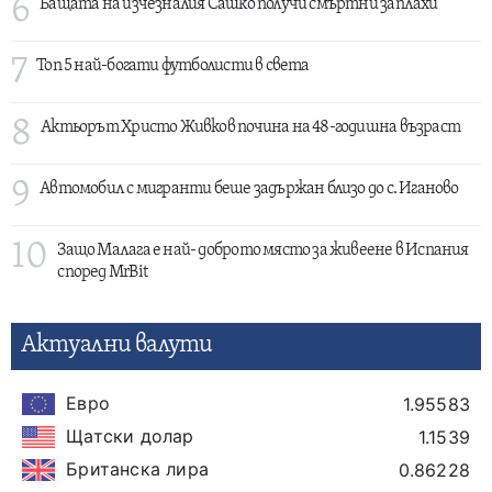
6
Бащата на изчезналия Сашко получи смъртни заплахи
7
Топ 5 най-богати футболисти в света
8
Актьорът Христо Живков почина на 48-годишна възраст
9
Автомобил с мигранти беше задържан близо до с. Иганово
10
Защо Малага е най- доброто място за живеене в Испания
според MrBit
Актуални валути
Евро
1.95583
Щатски долар
1.1539
Британска лира
0.86228