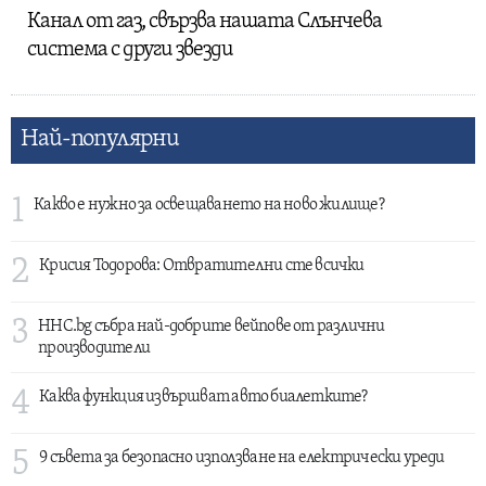
Канал от газ, свързва нашата Слънчева
система с други звезди
Най-популярни
1
Какво е нужно за освещаването на ново жилище?
2
Крисия Тодорова: Отвратителни сте всички
3
HHC.bg събра най-добрите вейпове от различни
производители
4
Каква функция извършват авто биалетките?
5
9 съвета за безопасно използване на електрически уреди