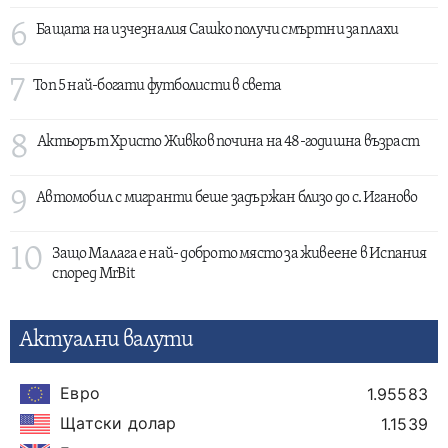
6
Бащата на изчезналия Сашко получи смъртни заплахи
7
Топ 5 най-богати футболисти в света
8
Актьорът Христо Живков почина на 48-годишна възраст
9
Автомобил с мигранти беше задържан близо до с. Иганово
10
Защо Малага е най- доброто място за живеене в Испания
според MrBit
Актуални валути
Евро
1.95583
Щатски долар
1.1539