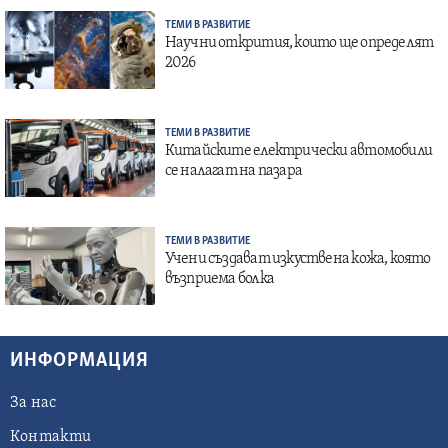
ТЕМИ В РАЗВИТИЕ
Научни открития, които ще определят
2026
ТЕМИ В РАЗВИТИЕ
Китайските електрически автомобили
се налагат на пазара
ТЕМИ В РАЗВИТИЕ
Учени създават изкуствена кожа, която
възприема болка
ИНФОРМАЦИЯ
За нас
Контакти