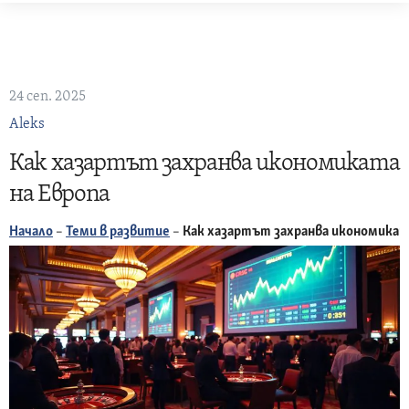
Skip
to
content
24 сеп. 2025
Aleks
Как хазартът захранва икономиката
на Европа
Начало
–
Теми в развитие
–
Как хазартът захранва икономикат