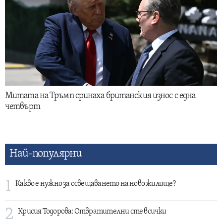
Митата на Тръмп сринаха британския износ с една
четвърт
Най-популярни
1
Какво е нужно за освещаването на ново жилище?
2
Крисия Тодорова: Отвратителни сте всички