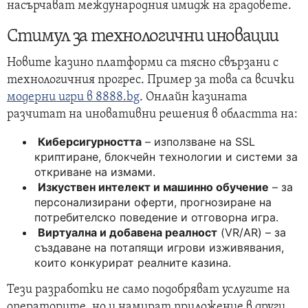
насърчават международния имидж на градовете.
Стимул за технологични иновации
Новите казино платформи са тясно свързани с
технологичния прогрес. Пример за това са всички
модерни игри в 8888.bg
. Онлайн казината
разчитат на иновативни решения в областта на:
Киберсигурността
– използване на SSL
криптиране, блокчейн технологии и системи за
откриване на измами.
Изкуствен интелект и машинно обучение
– за
персонализирани оферти, прогнозиране на
потребителско поведение и отговорна игра.
Виртуална и добавена реалност
(VR/AR) – за
създаване на потапящи игрови изживявания,
които конкурират реалните казина.
Тези разработки не само подобряват услугите на
операторите, но и намират приложение в други