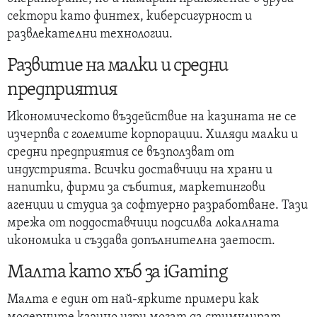
сектори като финтех, киберсигурност и
развлекателни технологии.
Развитие на малки и средни
предприятия
Икономическото въздействие на казината не се
изчерпва с големите корпорации. Хиляди малки и
средни предприятия се възползват от
индустрията. Всички доставчици на храни и
напитки, фирми за събития, маркетингови
агенции и студиа за софтуерно разработване. Тази
мрежа от поддоставчици подсилва локалната
икономика и създава допълнителна заетост.
Малта като хъб за iGaming
Малта е един от най-ярките примери как