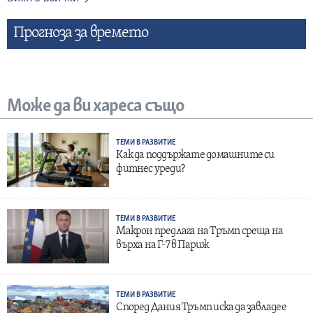
Прогнозa за времето
Може да ви хареса също
ТЕМИ В РАЗВИТИЕ
Как да поддържате домашните си
фитнес уреди?
ТЕМИ В РАЗВИТИЕ
Макрон предлага на Тръмп среща на
върха на Г-7 в Париж
ТЕМИ В РАЗВИТИЕ
Според Дания Тръмп иска да завладее