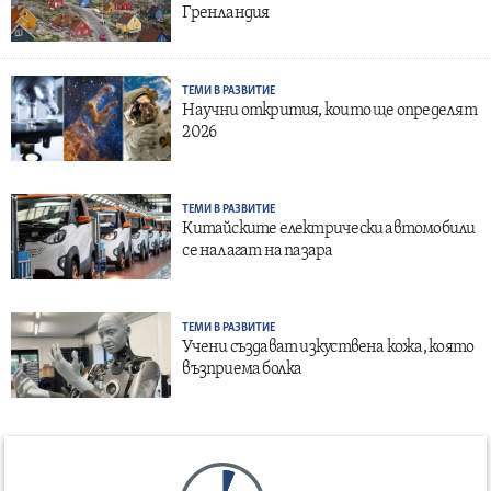
Гренландия
ТЕМИ В РАЗВИТИЕ
Научни открития, които ще определят
2026
ТЕМИ В РАЗВИТИЕ
Китайските електрически автомобили
се налагат на пазара
ТЕМИ В РАЗВИТИЕ
Учени създават изкуствена кожа, която
възприема болка