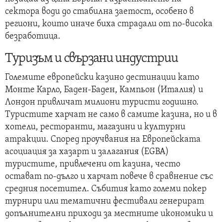
сектора води до стабилна заетост, особено в
региони, които иначе биха страдали от по-висока
безработица.
Туризъм и свързани индустрии
Големите европейски казино дестинации като
Монте Карло, Баден-Баден, Кампьон (Италия) и
Лондон привличат милиони туристи годишно.
Туристите харчат не само в самите казина, но и в
хотели, ресторанти, магазини и културни
атракции. Според проучвания на Европейската
асоциация за хазарт и залагания (EGBA)
туристите, привлечени от казина, често
остават по-дълго и харчат повече в сравнение със
средния посетител. Събития като големи покер
турнири или тематични фестивали генерират
допълнителни приходи за местните икономики и