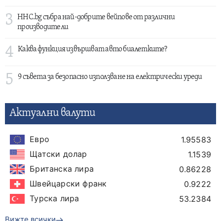
3
HHC.bg събра най-добрите вейпове от различни
производители
4
Каква функция извършват авто биалетките?
5
9 съвета за безопасно използване на електрически уреди
Актуални валути
Евро
1.95583
Щатски долар
1.1539
Британска лира
0.86228
Швейцарски франк
0.9222
Турска лира
53.2384
Вижте всички