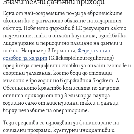
Значителни данъчни приходи
Една от най-осезаемите ползи за европейските
икономики е данъчното облагане на хазартния
сектор. Повечето държави в ЕС регулират както
наземните, така и онлайн казината, изисквайки
лицензиране и периодично плащане на данъци и
такси. Например в Германия,
Федералният
договор за хазарт
(Glücksspielneuregulierung)
предвижда специфични ставки за онлайн слотове и
спортни залагания, което води до стотици
милиони евро годишно в държавния бюджет. А
Обединеното кралство комисията по хазарта
отчита приходи от над 3 милиарда паунда
годишно само от лицензионни такси и данъци
върху печалбите на операторите.
Тези средства се използват за финансиране на
социални програми, културни инициативи и