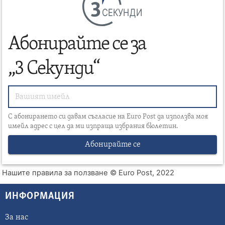
СЕКУНДИ
Абонирайте се за
„3 Секунди“
С абонирането си давам съгласие на Euro Post да използва моя
имейл адрес с цел да ми изпраща избрания бюлетин.
Абонирайте се
Нашите правила за ползване
© Euro Post, 2022
ИНФОРМАЦИЯ
За нас