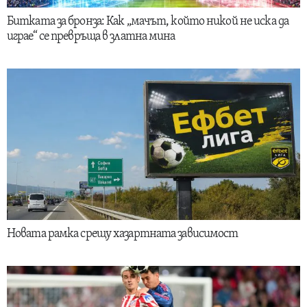
Битката за бронза: Как „мачът, който никой не иска да
играе“ се превръща в златна мина
Новата рамка срещу хазартната зависимост