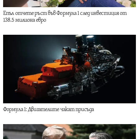
Епъл отчете ръст във Формула 1 след инвестиция от
138.5 милиона евро
Формула 1: Двигателите чакат присъда