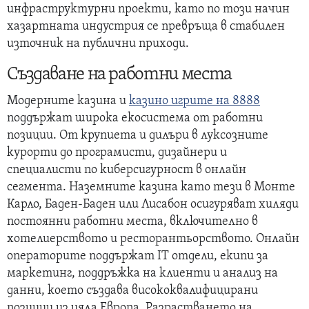
инфраструктурни проекти, като по този начин
хазартната индустрия се превръща в стабилен
източник на публични приходи.
Създаване на работни места
Модерните казина и
казино игрите на 8888
поддържат широка екосистема от работни
позиции. От крупиета и дилъри в луксозните
курорти до програмисти, дизайнери и
специалисти по киберсигурност в онлайн
сегмента. Наземните казина като тези в Монте
Карло, Баден-Баден или Лисабон осигуряват хиляди
постоянни работни места, включително в
хотелиерството и ресторантьорството. Онлайн
операторите поддържат IT отдели, екипи за
маркетинг, поддръжка на клиенти и анализ на
данни, което създава висококвалифицирани
позиции из цяла Европа. Разрастването на