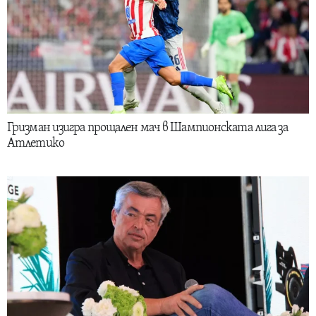
Гризман изигра прощален мач в Шампионската лига за
Атлетико