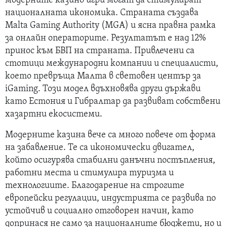
модерните казино игри могат да стимулират
националната икономика. Страната създава
Malta Gaming Authority (MGA) и ясна правна рамка
за онлайн операторите. Резултатът е над 12%
принос към БВП на страната. Привлечени са
стотици международни компании и специалисти,
което превръща Малта в световен център за
iGaming. Този модел вдъхновява други държави
като Естония и Гибралтар да развиват собствени
хазартни екосистеми.
Модерните казина вече са много повече от форма
на забавление. Те са икономически двигател,
който осигурява стабилни данъчни постъпления,
работни места и стимулира туризма и
технологиите. Благодарение на строгите
европейски регулации, индустрията се развива по
устойчив и социално отговорен начин, като
допринася не само за националните бюджети, но и