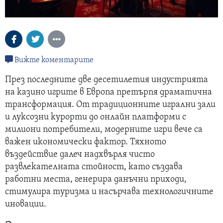
Вижте коментарите
През последните две десетилетия индустрията
на казино игрите в Европа претърпя драматична
трансформация. От традиционните игрални зали
и луксозни курорти до онлайн платформи с
милиони потребители, модерните игри вече са
важен икономически фактор. Тяхното
въздействие далеч надхвърля чисто
развлекателната стойност, като създава
работни места, генерира данъчни приходи,
стимулира туризма и насърчава технологичните
иновации.