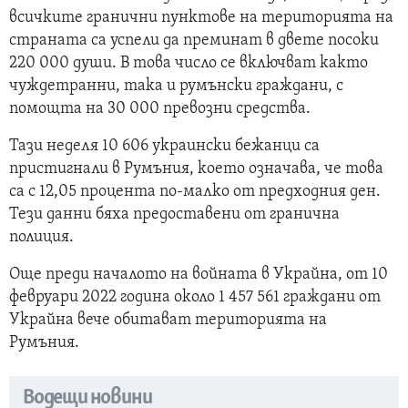
всичките гранични пунктове на територията на
страната са успели да преминат в двете посоки
220 000 души. В това число се включват както
чуждетранни, така и румънски граждани, с
помощта на 30 000 превозни средства.
Тази неделя 10 606 украински бежанци са
пристигнали в Румъния, което означава, че това
са с 12,05 процента по-малко от предходния ден.
Тези данни бяха предоставени от гранична
полиция.
Още преди началото на войната в Украйна, от 10
февруари 2022 година около 1 457 561 граждани от
Украйна вече обитават територията на
Румъния.
Водещи новини