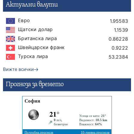
Актуални валути
Евро
1.95583
Щатски долар
1.1539
Британска лира
0.86228
Швейцарски франк
0.9222
Турска лира
53.2384
Вижте всички
Прогнозa за времето