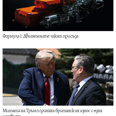
Формула 1: Двигателите чакат присъда
Митата на Тръмп сринаха британския износ с една