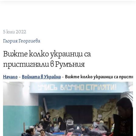
Skip
to
content
5 юли 2022
Глория Георгиева
Вижте колко украинци са
пристигнали в Румъния
Начало
–
Войната в Украйна
–
Вижте колко украинци са присти