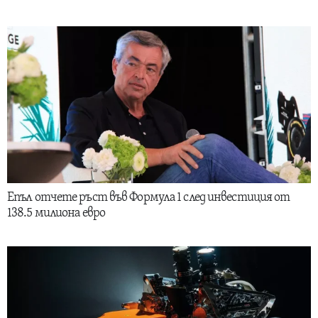
Епъл отчете ръст във Формула 1 след инвестиция от
138.5 милиона евро