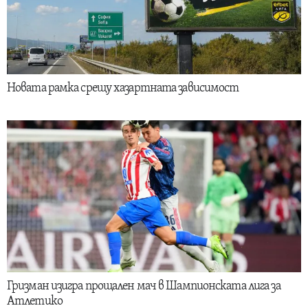
Новата рамка срещу хазартната зависимост
Гризман изигра прощален мач в Шампионската лига за
Атлетико