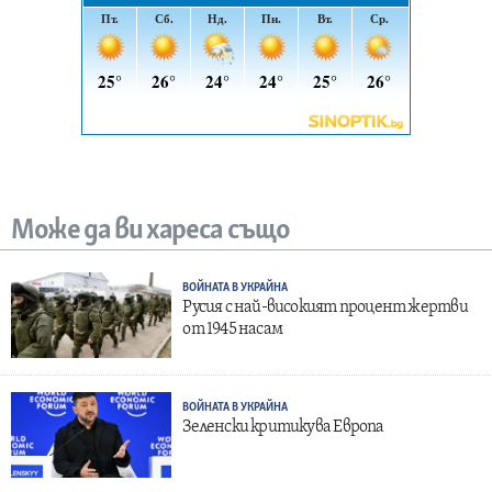
Може да ви хареса също
ВОЙНАТА В УКРАЙНА
Русия с най-високият процент жертви
от 1945 насам
ВОЙНАТА В УКРАЙНА
Зеленски критикува Европа