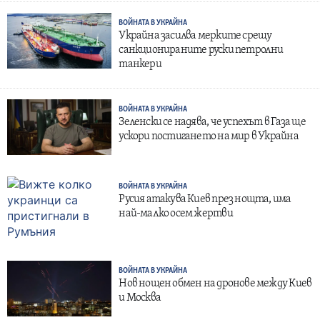
ВОЙНАТА В УКРАЙНА
Украйна засилва мерките срещу
санкционираните руски петролни
танкери
ВОЙНАТА В УКРАЙНА
Зеленски се надява, че успехът в Газа ще
ускори постигането на мир в Украйна
ВОЙНАТА В УКРАЙНА
Русия атакува Киев през нощта, има
най-малко осем жертви
ВОЙНАТА В УКРАЙНА
Нов нощен обмен на дронове между Киев
и Москва