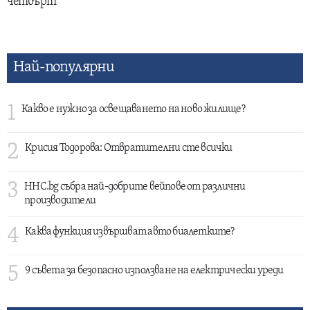
четвърт
Най-популярни
1
Какво е нужно за освещаването на ново жилище?
2
Крисия Тодорова: Отвратителни сте всички
3
HHC.bg събра най-добрите вейпове от различни
производители
4
Каква функция извършват авто биалетките?
5
9 съвета за безопасно използване на електрически уреди