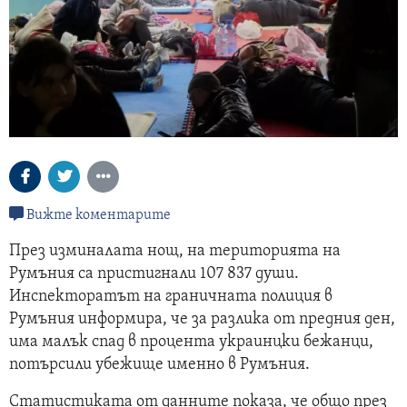
Вижте коментарите
През изминалата нощ, на територията на
Румъния са пристигнали 107 837 души.
Инспекторатът на граничната полиция в
Румъния информира, че за разлика от предния ден,
има малък спад в процента украинцки бежанци,
потърсили убежище именно в Румъния.
Статистиката от данните показа, че общо през