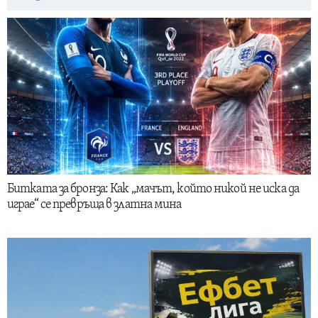
Битката за бронза: Как „мачът, който никой не иска да
играе“ се превръща в златна мина