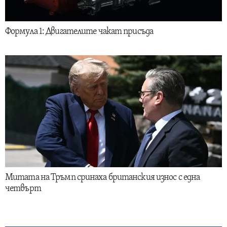
Формула 1: Двигателите чакат присъда
Митата на Тръмп сринаха британския износ с една
четвърт