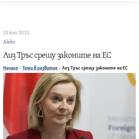
Skip
to
content
23 юли 2022
Aleks
Лиз Тръс срещу законите на ЕС
Начало
–
Теми в развитие
–
Лиз Тръс срещу законите на ЕС