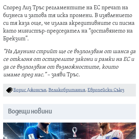
Според Лиз Тръс регламентите на ЕС пречат на
бизнеса и затова тя иска промени. В изявлението
си тя каза още, че излага акредитивните си писма
като министър-председател на “доставянето на
Брекзит”.
“На Даунинг стрийт ще се възползвам от шанса да
се отклоня от остарелите закони и рамки на ЕС и
да се възползвам от възможностите, които
имаме пред нас.”
– заяви Тръс.
Борис Джонсън
,
Великобритания
,
Европейски Съюз
Водещи новини