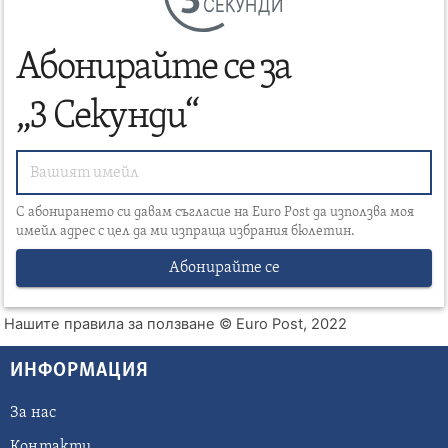
СЕКУНДИ
Абонирайте се за
„3 Секунди“
С абонирането си давам съгласие на Euro Post да използва моя
имейл адрес с цел да ми изпраща избрания бюлетин.
Абонирайте се
Нашите правила за ползване
© Euro Post, 2022
ИНФОРМАЦИЯ
За нас
Контакти