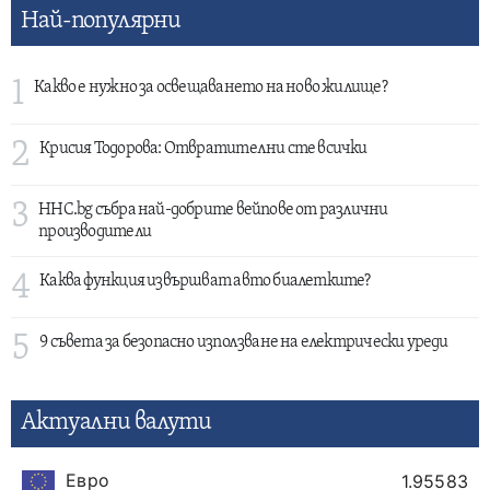
Най-популярни
1
Какво е нужно за освещаването на ново жилище?
2
Крисия Тодорова: Отвратителни сте всички
3
HHC.bg събра най-добрите вейпове от различни
производители
4
Каква функция извършват авто биалетките?
5
9 съвета за безопасно използване на електрически уреди
Актуални валути
Евро
1.95583