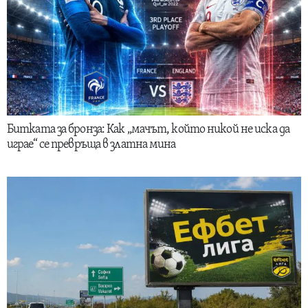
Битката за бронза: Как „мачът, който никой не иска да
играе“ се превръща в златна мина