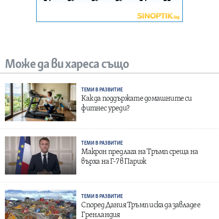
Може да ви хареса също
ТЕМИ В РАЗВИТИЕ
Как да поддържате домашните си
фитнес уреди?
ТЕМИ В РАЗВИТИЕ
Макрон предлага на Тръмп среща на
върха на Г-7 в Париж
ТЕМИ В РАЗВИТИЕ
Според Дания Тръмп иска да завладее
Гренландия