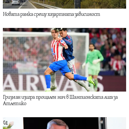
Новата рамка срещу хазартната зависимост
Гризман изигра прощален мач в Шампионската лига за
Атлетико