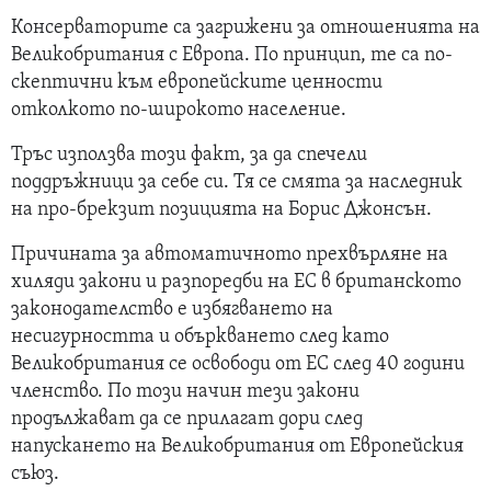
Консерваторите са загрижени за отношенията на
Великобритания с Европа. По принцип, те са по-
скептични към европейските ценности
отколкото по-широкото население.
Тръс използва този факт, за да спечели
поддръжници за себе си. Тя се смята за наследник
на про-брекзит позицията на Борис Джонсън.
Причината за автоматичното прехвърляне на
хиляди закони и разпоредби на ЕС в британското
законодателство е избягването на
несигурността и объркването след като
Великобритания се освободи от ЕС след 40 години
членство. По този начин тези закони
продължават да се прилагат дори след
напускането на Великобритания от Европейския
съюз.