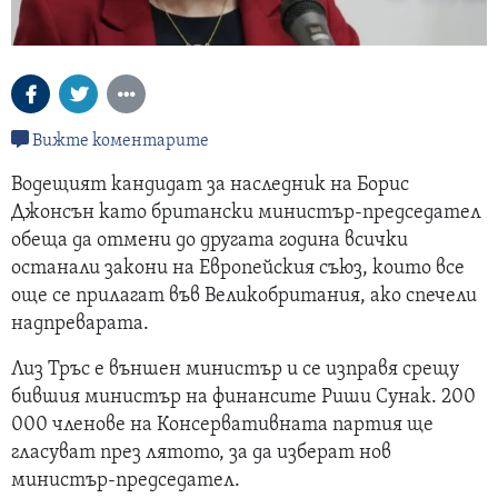
Вижте коментарите
Водещият кандидат за наследник на Борис
Джонсън като британски министър-председател
обеща да отмени до другата година всички
останали закони на Европейския съюз, които все
още се прилагат във Великобритания, ако спечели
надпреварата.
Лиз Тръс е външен министър и се изправя срещу
бившия министър на финансите Риши Сунак. 200
000 членове на Консервативната партия ще
гласуват през лятото, за да изберат нов
министър-председател.