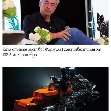
Епъл отчете ръст във Формула 1 след инвестиция от
138.5 милиона евро