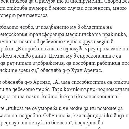
 век трябва да използва този инструмент. Според Ве
т открива тумори в много случаи с точност, много
ксперт рентгенолог.
дебелото черво, използването му в областта на
ендоскопия трансформира медицинската практика,
ето на полипи в дебелото черво и други лезии в
акт. „В ендоскопията се използва чрез прилагане на
 количество данни. Целта му в ендоскопията е да
 да разчитат изображения, да подобрят работния пр
ските грешки,“ обяснява д-р Хуан Аренас.
обяснява д-р Аренас, „AI има способността да откр
пи на дебелото черво. Тази компютърно-подпомогна
цира типа полип, който вижда в колоноскопията.”
е „никога не се уморява и че може да ни помогне да
ласт по-подробно. Освен това, класифицирайки вида н
предпази от ненужни биопсии“, подчертава