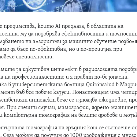
е предимства, които AI предлага, в областта на
бността му да подобрява ефективността и точностт
лзването на алгоритми за машинно обучение позвол
амо да бъде по-ефективна, но и по-прецизна при
повече специалности.
амите за изкуствен интелект в радиологията подоб
 на професионалистите и я правят по-безопасна.
ка в университетската болница Quirónsalud в Мадри
мент във все повече казуси. Понастоящем има чети
куственият интелект вече се използва ежедневно, пр
ия. При спешни случаи, мамографии, ядрено-магните
 и компютърна томография на белите дробове и мозъ
ютърната томография на гръдния кош се състоеше о
. Сега можем да получим до 1000 изображения с много