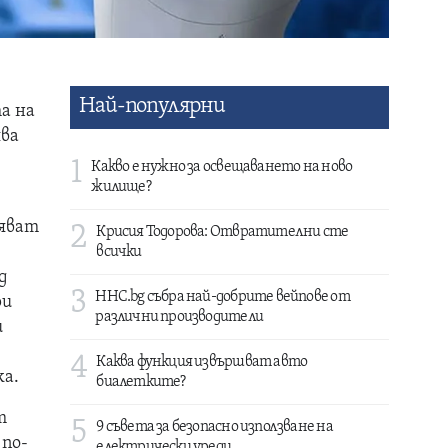
Най-популярни
а на
ява
1
Какво е нужно за освещаването на ново
жилище?
ряват
2
Крисия Тодорова: Отвратителни сте
всички
д
3
HHC.bg събра най-добрите вейпове от
ри
различни производители
и
н
4
Каква функция извършват авто
ка.
биалетките?
т
5
9 съвета за безопасно използване на
 по-
електрически уреди