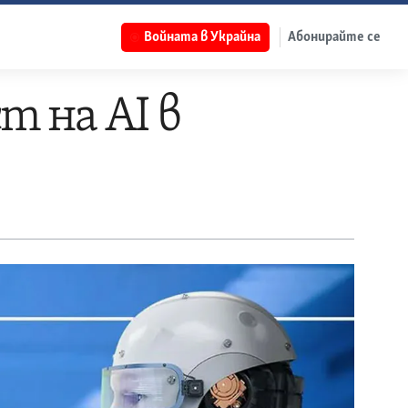
Войната в Украйна
Абонирайте се
 на AI в