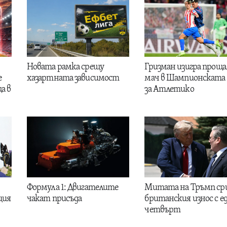
Новата рамка срещу
Гризман изигра проща
е
хазартната зависимост
мач в Шампионската 
а в
за Атлетико
Формула 1: Двигателите
Митата на Тръмп ср
ция
чакат присъда
британския износ с е
четвърт