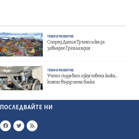
ТЕМИ В РАЗВИТИЕ
Според Дания Тръмп иска да
завладее Гренландия
ТЕМИ В РАЗВИТИЕ
Учени създават изкуствена кожа,
която възприема болка
ПОСЛЕДВАЙТЕ НИ