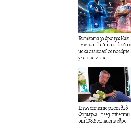
Битката за бронза: Как
„мачът, който никой н
иска да играе“ се превръщ
златна мина
Епъл отчете ръст във
Формула 1 след инвести
от 138.5 милиона евро