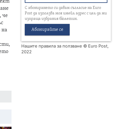
лект
С абонирането си давам съгласие на Euro
ване
Post да използва моя имейл адрес с цел да ми
, че
изпраща избрания бюлетин.
ъс
Абонирайте се
 на
сти,
Нашите правила за ползване
© Euro Post,
нето
2022