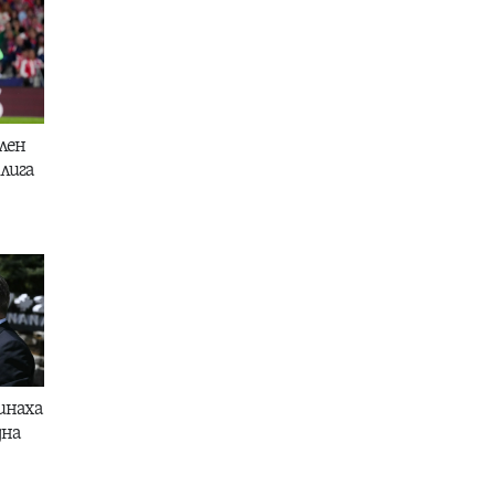
лен
лига
инаха
дна