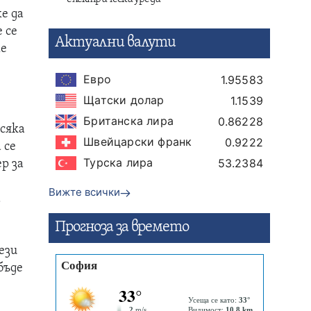
е да
 се
Актуални валути
ме
Евро
1.95583
Щатски долар
1.1539
Британска лира
0.86228
всяка
Швейцарски франк
0.9222
 се
Турска лира
53.2384
р за
Вижте всички
а
Прогнозa за времето
ези
бъде