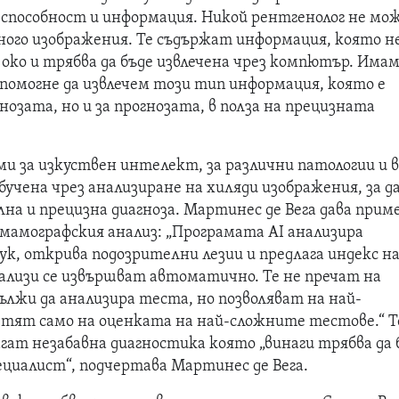
 способност и информация. Никой рентгенолог не мож
ного изображения. Те съдържат информация, която не
око и трябва да бъде извлечена чрез компютър. Има
и помогне да извлечем този тип информация, която е
гнозата, но и за прогнозата, в полза на прецизната
и за изкуствен интелект, за различни патологии и 
бучена чрез анализиране на хиляди изображения, за да
на и прецизна диагноза. Мартинес де Вега дава приме
 мамографския анализ: „Програмата AI анализира
ук, открива подозрителни лезии и предлага индекс н
нализи се извършват автоматично. Те не пречат на
ължи да анализира теста, но позволяват на най-
етят само на оценката на най-сложните тестове.“ Т
ат незабавна диагностика която „винаги трябва да 
циалист“, подчертава Мартинес де Вега.