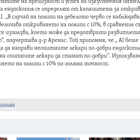
нтите на прецизност и успех на изкуствения инте
 ендоскопия се определят от капацитета за откри
AI. „В случай на полипи на дебелото черво се наблюдава
величава откриването на полипи с 10%, в сравнение с
 се използва, което може да предотврати развитието
“, подчертава д-р Аренас. Той припомня, че „ AI беше
за да направи неопитните лекари по-добри ендоскопи
 на опитните лекари да станат по-добри‘‘. Използва
нето на полипи с 10% по-голяма точност.
дицина