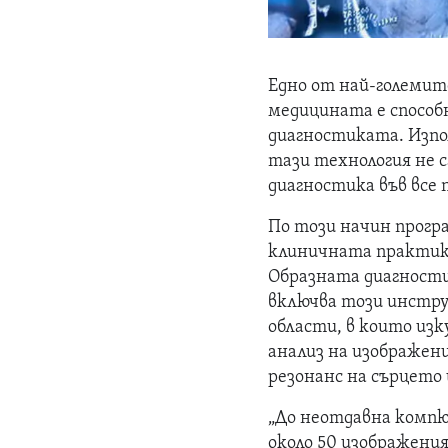
Едно от най-големит
медицината е спосо
диагностиката. Изпо
тази технология не с
диагностика във все 
По този начин прогр
клиничната практика
Образната диагности
включва този инстру
области, в които из
анализ на изображен
резонанс на сърцето
„До неотдавна комп
около 50 изображения