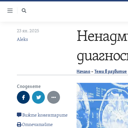
Skip
to
content
23 ян. 2025
Ненадм
Aleks
диагно
Начало
–
Теми в развитие
Споделете
Вижте коментарите
Отпечатайте