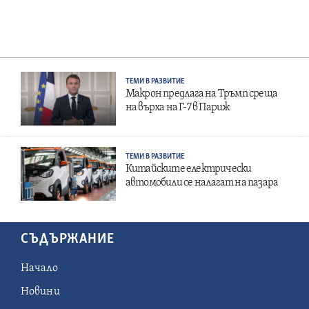
ТЕМИ В РАЗВИТИЕ
Макрон предлага на Тръмп среща
на върха на Г-7 в Париж
ТЕМИ В РАЗВИТИЕ
Китайските електрически
автомобили се налагат на пазара
СЪДЪРЖАНИЕ
Начало
Новини