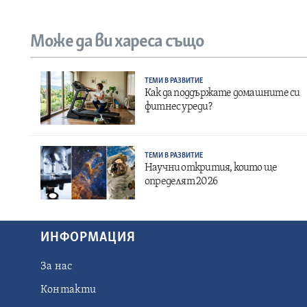
Може да ви хареса също
ТЕМИ В РАЗВИТИЕ
Как да поддържате домашните си
фитнес уреди?
ТЕМИ В РАЗВИТИЕ
Научни открития, които ще
определят 2026
ИНФОРМАЦИЯ
За нас
Контакти