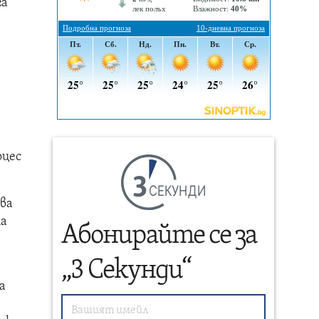
га
оцес
СЕКУНДИ
ива
та
Абонирайте се за
„3 Секунди“
а