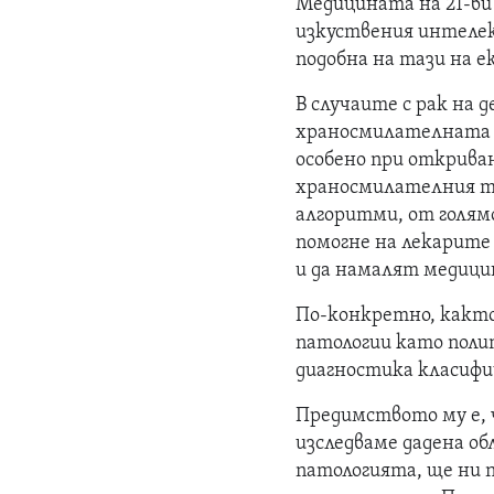
Медицината на 21-ви
изкуствения интелек
подобна на тази на е
В случаите с рак на 
храносмилателната 
особено при откриван
храносмилателния тр
алгоритми, от голямо
помогне на лекарите
и да намалят медицин
По-конкретно, както 
патологии като поли
диагностика класифи
Предимството му е, ч
изследваме дадена об
патологията, ще ни 