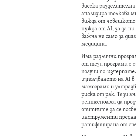
висока разделителна
анализира толкова м
вижда от човешкото 
нужда от AI, за да н
важна не само за диа
медицина.
Има различни програм
от тези програми е о
получи по-изчерпател
използването на AI в
мамограми и ултразв
риска от рак. Тези а
рентгенолога да прод
опитните да се посв
инструменти предлаг
ратифицирана от спе