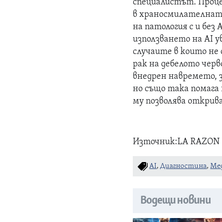
специалистът. Проце
в храносмилателната
на патология с и без 
използването на AI у
случаите в които не
рак на дебелото черво
внедрен навремето, 
но също така помага
му позволява открива
Източник:LA RAZON
AI
,
Диагностина
,
Ме
Водещи новини