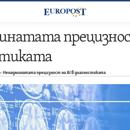
инатата прецизност
стиката
–
Ненадминатата прецизност на AI в диагностиката