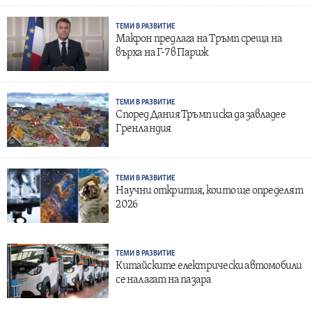
ТЕМИ В РАЗВИТИЕ
Макрон предлага на Тръмп среща на
върха на Г-7 в Париж
ТЕМИ В РАЗВИТИЕ
Според Дания Тръмп иска да завладее
Гренландия
ТЕМИ В РАЗВИТИЕ
Научни открития, които ще определят
2026
ТЕМИ В РАЗВИТИЕ
Китайските електрически автомобили
се налагат на пазара