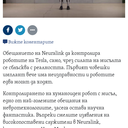
Вижте коментарите
Обещанието на Neuralink да контролира
роботите на Tesla, само, чрез силата на мисълта
се сблъсква с реалността. Първият човешки
имплант вече има неизправности и роботите
едва могат да ходят.
Контролирането на хуманоиден робот с мисъл,
едно от най-големите обещания на
невротехнологиите, засега остава научна
фантастика. Въпреки смелите изявления на
високопоставени служители в Neuralink,