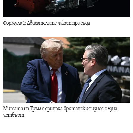
Формула 1: Двигателите чакат присъда
Митата на Тръмп сринаха британския износ с една
четвърт