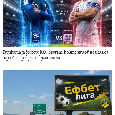
Битката за бронза: Как „мачът, който никой не иска да
играе“ се превръща в златна мина