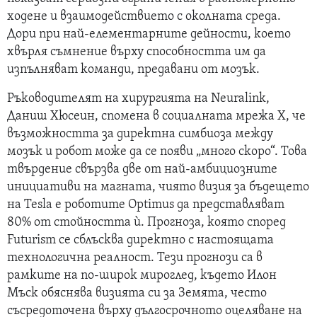
ходене и взаимодействието с околната среда.
Дори при най-елементарните дейности, което
хвърля съмнение върху способността им да
изпълняват команди, предавани от мозък.
Ръководителят на хирургията на Neuralink,
Даниш Хюсеин, спомена в социалната мрежа X, че
възможността за директна симбиоза между
мозък и робот може да се появи „много скоро“. Това
твърдение свързва две от най-амбициозните
инициативи на магната, чиято визия за бъдещето
на Tesla е роботите Optimus да представляват
80% от стойността ѝ. Прогноза, която според
Futurism се сблъсква директно с настоящата
технологична реалност. Тези прогнози са в
рамките на по-широк мироглед, където Илон
Мъск обяснява визията си за Земята, често
съсредоточена върху дългосрочното оцеляване на