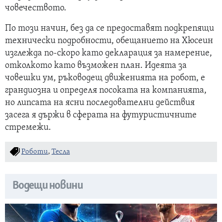
човечеството.
По този начин, без да се предоставят подкрепящи
технически подробности, обещанието на Хюсеин
изглежда по-скоро като декларация за намерение,
отколкото като възможен план. Идеята за
човешки ум, ръководещ движенията на робот, е
грандиозна и определя посоката на компанията,
но липсата на ясни последователни действия
засега я държи в сферата на футуристичните
стремежи.
Роботи
,
Тесла
Водещи новини