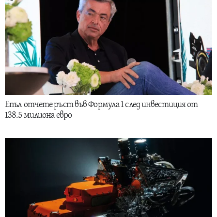
Епъл отчете ръст във Формула 1 след инвестиция от
138.5 милиона евро