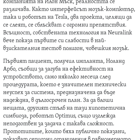
компанията на Илон Мъск, реалността се
различава. Както интерфейсът мозък-компютър,
така и роботът на Tesla, два проекта, целящи да
се слеят, се сблъскват с огромни препятствия.
Всъщност, собствената технология на Neuralink
вече показа първите си слабости в най-
взискателния тестов полигон, човешкия мозък.
Първият пациент, получил импланта, Ноланд
Арбо, съобщи за загуба на ефективност на
устройството, само няколко месеца след
процедурата, което е значителен технически
неуспех за система, предназначена да бъде
надеждна, в дългосрочен план. За да влоши
нещата, другият стълб на тази хипотетична
симбиоза, роботът Optimus, също изглежда
неподготвен за задача с такава сложност.
Прототипите, които бяха публично показани,
показват сериозни ограничения в равномерното