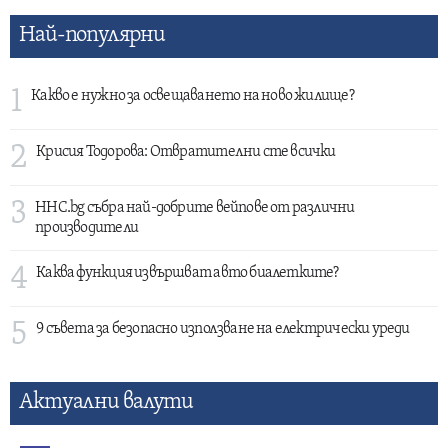
Най-популярни
1
Какво е нужно за освещаването на ново жилище?
2
Крисия Тодорова: Отвратителни сте всички
3
HHC.bg събра най-добрите вейпове от различни
производители
4
Каква функция извършват авто биалетките?
5
9 съвета за безопасно използване на електрически уреди
Актуални валути