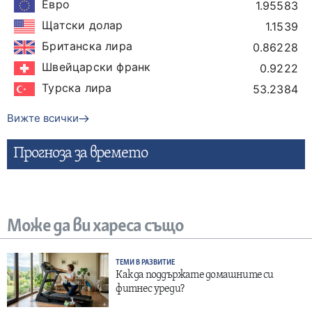
Евро
1.95583
Щатски долар
1.1539
Британска лира
0.86228
Швейцарски франк
0.9222
Турска лира
53.2384
Вижте всички
Прогнозa за времето
Може да ви хареса също
ТЕМИ В РАЗВИТИЕ
Как да поддържате домашните си
фитнес уреди?