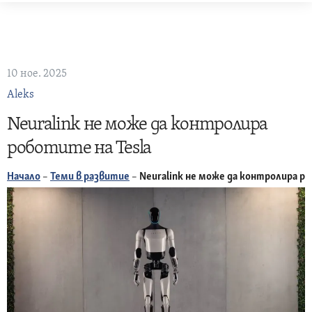
Skip
to
content
10 ное. 2025
Aleks
Neuralink не може да контролира
роботите на Tesla
Начало
–
Теми в развитие
–
Neuralink не може да контролира ро