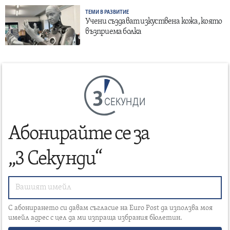
ТЕМИ В РАЗВИТИЕ
Учени създават изкуствена кожа, която
възприема болка
СЕКУНДИ
Абонирайте се за
„3 Секунди“
С абонирането си давам съгласие на Euro Post да използва моя
имейл адрес с цел да ми изпраща избрания бюлетин.