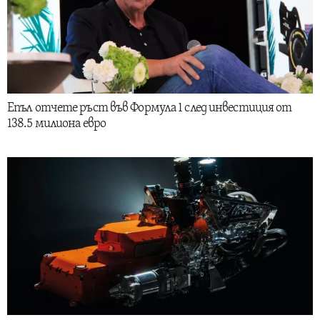
Епъл отчете ръст във Формула 1 след инвестиция от
138.5 милиона евро