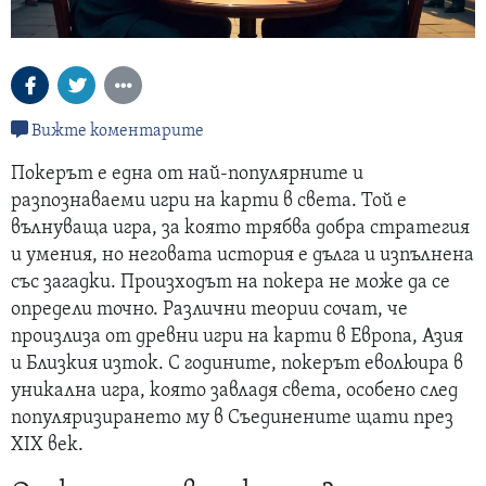
Вижте коментарите
Покерът е една от най-популярните и
разпознаваеми игри на карти в света. Той е
вълнуваща игра, за която трябва добра стратегия
и умения, но неговата история е дълга и изпълнена
със загадки. Произходът на покера не може да се
определи точно. Различни теории сочат, че
произлиза от древни игри на карти в Европа, Азия
и Близкия изток. С годините, покерът еволюира в
уникална игра, която завладя света, особено след
популяризирането му в Съединените щати през
XIX век.