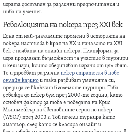
играта достъпен за различни предпочитания и
нива на умения.
Революцията на покера през XXI век
Една от най-значимите промени в историята на
покера настъпва в края на XX и началото на XXI
век с появата на онлайн покера. Платформи за
игра предлагат възможност за участие в турнири
и кеш игри, които обединяват играчи от цял свят.
Те изпробват различна
покер стратегия в ново
онлайн казино
и така развиват уменията си,
преди да се включат в големите турнири. Това
довежда до покер бум през 2000-те години, като
основен фактор за това е победата на Крис
Мънимейкър на Световните серии по покер
(WSOP) през 2003 г. Той печели турнира като
аматьор, след като се класира онлайн и