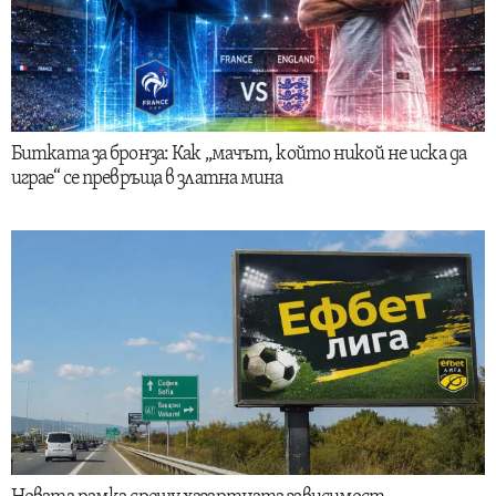
Битката за бронза: Как „мачът, който никой не иска да
играе“ се превръща в златна мина