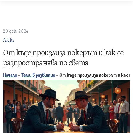
Skip
to
content
20 дек. 2024
Aleks
От къде произлиза покерът и как се
разпространява по света
Начало
–
Теми в развитие
–
От къде произлиза покерът и как с