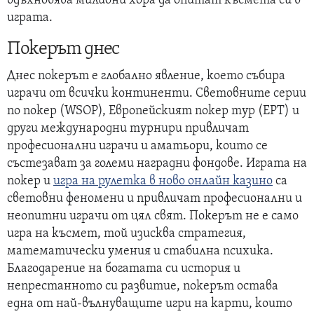
вдъхновява милиони хора да опитат късмета си в
играта.
Покерът днес
Днес покерът е глобално явление, което събира
играчи от всички континенти. Световните серии
по покер (WSOP), Европейският покер тур (EPT) и
други международни турнири привличат
професионални играчи и аматьори, които се
състезават за големи наградни фондове. Играта на
покер и
игра на рулетка в ново онлайн казино
са
световни феномени и привличат професионални и
неопитни играчи от цял свят. Покерът не е само
игра на късмет, той изисква стратегия,
математически умения и стабилна психика.
Благодарение на богатата си история и
непрестанното си развитие, покерът остава
една от най-вълнуващите игри на карти, които