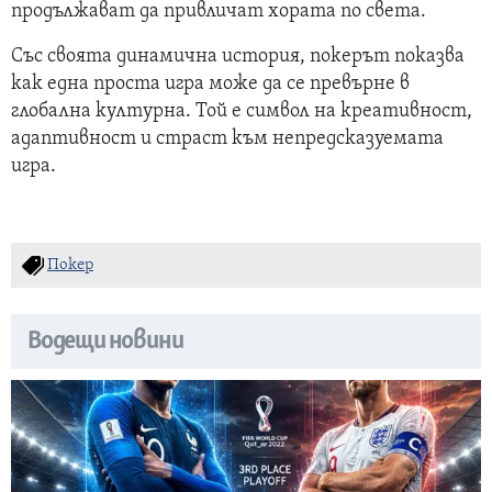
продължават да привличат хората по света.
Със своята динамична история, покерът показва
как една проста игра може да се превърне в
глобална културна. Той е символ на креативност,
адаптивност и страст към непредсказуемата
игра.
Покер
Водещи новини