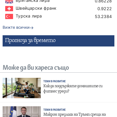
Британска лира
0.86228
Швейцарски франк
0.9222
Турска лира
53.2384
Вижте всички
Прогнозa за времето
Може да ви хареса също
ТЕМИ В РАЗВИТИЕ
Как да поддържате домашните си
фитнес уреди?
ТЕМИ В РАЗВИТИЕ
Макрон предлага на Тръмп среща на