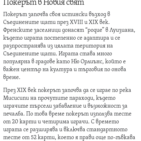
Покерът в Новия свят
Покерът започва своя истински възход в
Съединените щати през XVIII и XIX век.
Френските заселници донасят “poque” в Луизиана,
където играта постепенно се адаптира и се
разпространява из цялата територия на
Съединените щати. Играта става много
популярна в градове като Ню Орлиънс, който е
важен център на култура и търговия по онова
време.
През XIX век покерът започва да се играе по река
Мисисипи на прочутите параходи, където
играчите търсели забавление и възможност за
печалба. По това време покерът използва тесте
от 20 карти и четирима играчи. С времето
играта се разширява и включва стандартното
тесте от 52 карти, което я прави още по-гъвкава