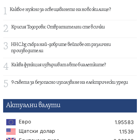
1
Какво е нужно за освещаването на ново жилище?
2
Крисия Тодорова: Отвратителни сте всички
3
HHC.bg събра най-добрите вейпове от различни
производители
4
Каква функция извършват авто биалетките?
5
9 съвета за безопасно използване на електрически уреди
Актуални валути
Евро
1.95583
Щатски долар
1.1539