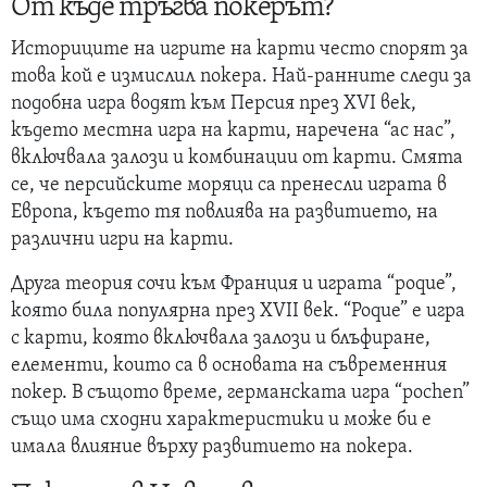
От къде тръгва покерът?
Историците на игрите на карти често спорят за
това кой е измислил покера. Най-ранните следи за
подобна игра водят към Персия през XVI век,
където местна игра на карти, наречена “ас нас”,
включвала залози и комбинации от карти. Смята
се, че персийските моряци са пренесли играта в
Европа, където тя повлиява на развитието, на
различни игри на карти.
Друга теория сочи към Франция и играта “poque”,
която била популярна през XVII век. “Poque” е игра
с карти, която включвала залози и блъфиране,
елементи, които са в основата на съвременния
покер. В същото време, германската игра “pochen”
също има сходни характеристики и може би е
имала влияние върху развитието на покера.