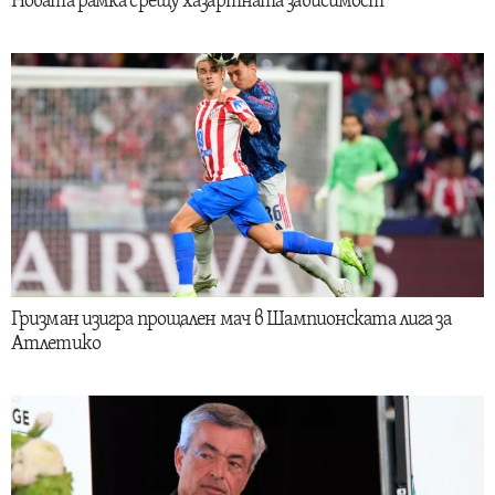
Новата рамка срещу хазартната зависимост
Гризман изигра прощален мач в Шампионската лига за
Атлетико