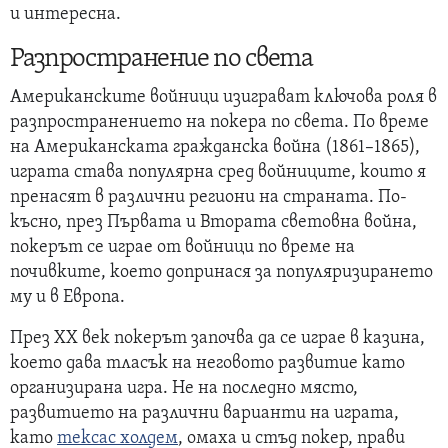
и интересна.
Разпространение по света
Американските войници изиграват ключова роля в
разпространението на покера по света. По време
на Американската гражданска война (1861–1865),
играта става популярна сред войниците, които я
пренасят в различни региони на страната. По-
късно, през Първата и Втората световна война,
покерът се играе от войници по време на
почивките, което допринася за популяризирането
му и в Европа.
През XX век покерът започва да се играе в казина,
което дава тласък на неговото развитие като
организирана игра. Не на последно място,
развитието на различни варианти на играта,
като
тексас холдем
, омаха и стъд покер, прави