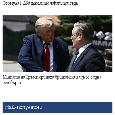
Формула 1: Двигателите чакат присъда
Митата на Тръмп сринаха британския износ с една
четвърт
Най-популярни