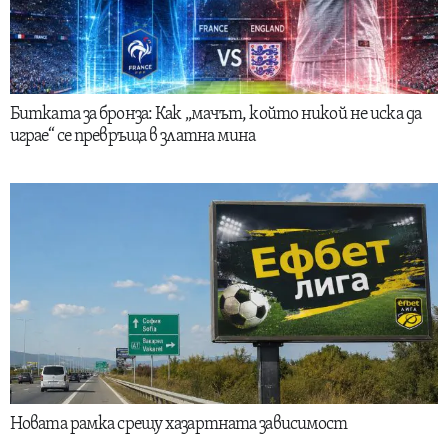
Битката за бронза: Как „мачът, който никой не иска да
играе“ се превръща в златна мина
Новата рамка срещу хазартната зависимост