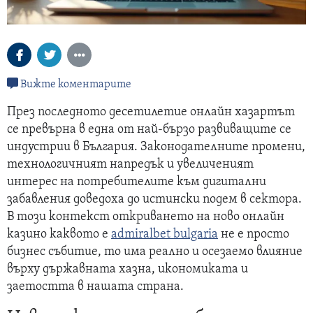
Вижте коментарите
През последното десетилетие онлайн хазартът
се превърна в една от най-бързо развиващите се
индустрии в България. Законодателните промени,
технологичният напредък и увеличеният
интерес на потребителите към дигитални
забавления доведоха до истински подем в сектора.
В този контекст откриването на ново онлайн
казино каквото е
admiralbet bulgaria
не е просто
бизнес събитие, то има реално и осезаемо влияние
върху държавната хазна, икономиката и
заетостта в нашата страна.