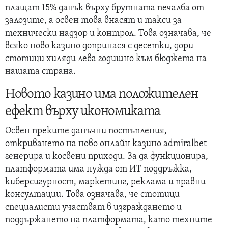
плащат 15% данък върху брутната печалба от
залозите, а освен това внасят и такси за
технически надзор и контрол. Това означава, че
всяко ново казино допринася с десетки, дори
стотици хиляди лева годишно към бюджета на
нашата страна.
Новото казино има положителен
ефект върху икономиката
Освен преките данъчни постъпления,
откриването на ново онлайн казино admiralbet
генерира и косвени приходи. За да функционира,
платформата има нужда от ИТ поддръжка,
киберсигурност, маркетинг, реклама и правни
консултации. Това означава, че стотици
специалисти участват в изграждането и
поддържането на платформата, като техните