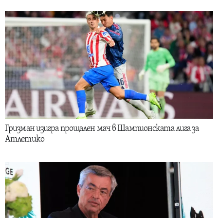
Гризман изигра прощален мач в Шампионската лига за
Атлетико