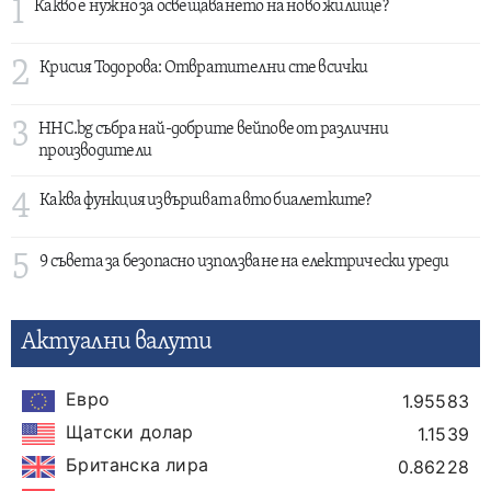
1
Какво е нужно за освещаването на ново жилище?
2
Крисия Тодорова: Отвратителни сте всички
3
HHC.bg събра най-добрите вейпове от различни
производители
4
Каква функция извършват авто биалетките?
5
9 съвета за безопасно използване на електрически уреди
Актуални валути
Евро
1.95583
Щатски долар
1.1539
Британска лира
0.86228