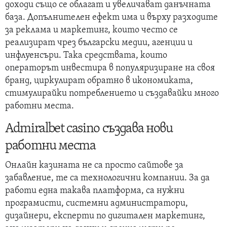
доходи също се облагат и увеличават данъчната
база. Допълнителен ефект има и върху разходите
за реклама и маркетинг, които често се
реализират чрез български медии, агенции и
инфлуенсъри. Така средствата, които
операторът инвестира в популяризиране на своя
бранд, циркулират обратно в икономиката,
стимулирайки потреблението и създавайки много
работни места.
Admiralbet casino създава нови
работни места
Онлайн казината не са просто сайтове за
забавление, те са технологични компании. За да
работи една такава платформа, са нужни
програмисти, системни администратори,
дизайнери, експерти по дигитален маркетинг,