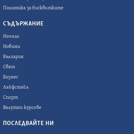
Политика за бисквитките
СЪДЪРЖАНИЕ
Начало
Новини
България
Свят
Бизнес
Лайфстайл
Спорт
Валутни курсове
ПОСЛЕДВАЙТЕ НИ