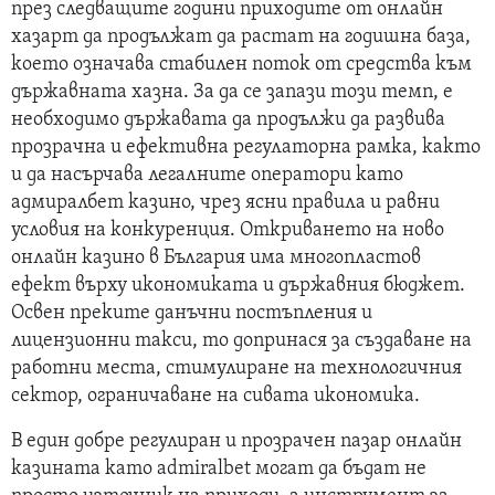
през следващите години приходите от онлайн
хазарт да продължат да растат на годишна база,
което означава стабилен поток от средства към
държавната хазна. За да се запази този темп, е
необходимо държавата да продължи да развива
прозрачна и ефективна регулаторна рамка, както
и да насърчава легалните оператори като
адмиралбет казино, чрез ясни правила и равни
условия на конкуренция. Откриването на ново
онлайн казино в България има многопластов
ефект върху икономиката и държавния бюджет.
Освен преките данъчни постъпления и
лицензионни такси, то допринася за създаване на
работни места, стимулиране на технологичния
сектор, ограничаване на сивата икономика.
В един добре регулиран и прозрачен пазар онлайн
казината като admiralbet могат да бъдат не