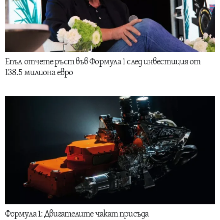
Епъл отчете ръст във Формула 1 след инвестиция от
138.5 милиона евро
Формула 1: Двигателите чакат присъда