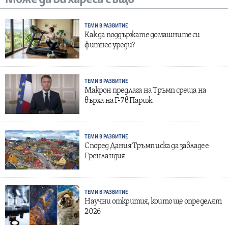
ТЕМИ В РАЗВИТИЕ
Как да поддържате домашните си
фитнес уреди?
ТЕМИ В РАЗВИТИЕ
Макрон предлага на Тръмп среща на
върха на Г-7 в Париж
ТЕМИ В РАЗВИТИЕ
Според Дания Тръмп иска да завладее
Гренландия
ТЕМИ В РАЗВИТИЕ
Научни открития, които ще определят
2026