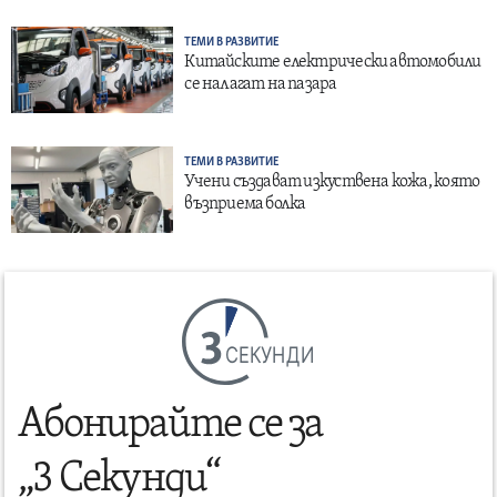
ТЕМИ В РАЗВИТИЕ
Китайските електрически автомобили
се налагат на пазара
ТЕМИ В РАЗВИТИЕ
Учени създават изкуствена кожа, която
възприема болка
СЕКУНДИ
Абонирайте се за
„3 Секунди“