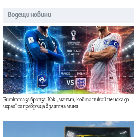
Водещи новини
Битката за бронза: Как „мачът, който никой не иска да
играе“ се превръща в златна мина