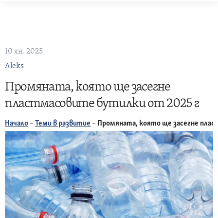
Skip
to
content
10 ян. 2025
Aleks
Промяната, която ще засегне
пластмасовите бутилки от 2025 г
Начало
–
Теми в развитие
–
Промяната, която ще засегне плас