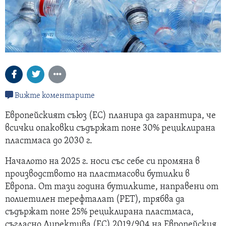
Вижте коментарите
Европейският съюз (ЕС) планира да гарантира, че
всички опаковки съдържат поне 30% рециклирана
пластмаса до 2030 г.
Началото на 2025 г. носи със себе си промяна в
производството на пластмасови бутилки в
Европа. От тази година бутилките, направени от
полиетилен терефталат (PET), трябва да
съдържат поне 25% рециклирана пластмаса,
съгласно Директива (ЕС) 2019/904 на Европейския