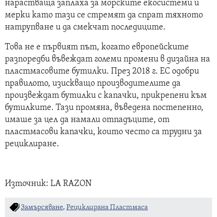
нарастваща заплаха за морските екосистеми и
мерки като тази се стремят да спрат тяхното
натрупване и да смекчат последиците.
Това не е първият път, когато европейските
разпоредби въвеждат големи промени в дизайна на
пластмасовите бутилки. През 2018 г. ЕС одобри
правилото, изискващо производителите да
произвеждат бутилки с капачки, прикрепени към
бутилките. Тази промяна, въведена постепенно,
имаше за цел да намали отпадъците, от
пластмасови капачки, които често са трудни за
рециклиране.
Източник: LA RAZON
Замърсяване
,
Рециклирана Пластмаса