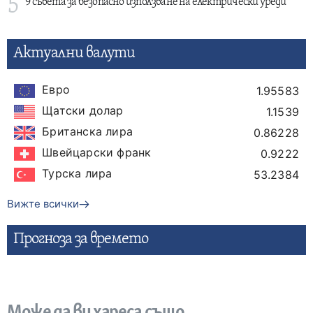
5
9 съвета за безопасно използване на електрически уреди
Актуални валути
Евро
1.95583
Щатски долар
1.1539
Британска лира
0.86228
Швейцарски франк
0.9222
Турска лира
53.2384
Вижте всички
Прогнозa за времето
Може да ви хареса също