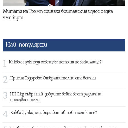
Митата на Тръмп сринаха британския износ с една
четвърт
Най-популярни
1
Какво е нужно за освещаването на ново жилище?
2
Крисия Тодорова: Отвратителни сте всички
3
HHC.bg събра най-добрите вейпове от различни
производители
4
Каква функция извършват авто биалетките?