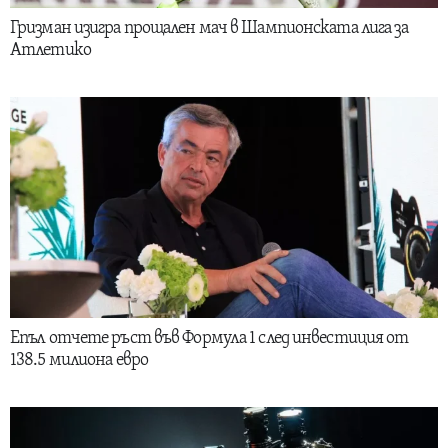
Гризман изигра прощален мач в Шампионската лига за
Атлетико
Епъл отчете ръст във Формула 1 след инвестиция от
138.5 милиона евро