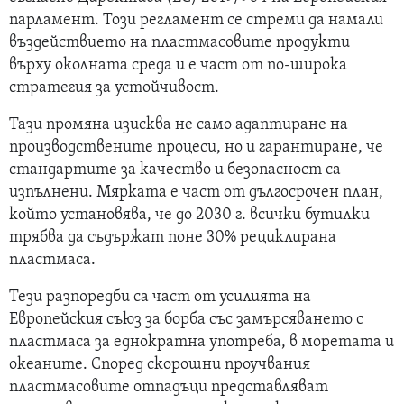
парламент. Този регламент се стреми да намали
въздействието на пластмасовите продукти
върху околната среда и е част от по-широка
стратегия за устойчивост.
Тази промяна изисква не само адаптиране на
производствените процеси, но и гарантиране, че
стандартите за качество и безопасност са
изпълнени. Мярката е част от дългосрочен план,
който установява, че до 2030 г. всички бутилки
трябва да съдържат поне 30% рециклирана
пластмаса.
Тези разпоредби са част от усилията на
Европейския съюз за борба със замърсяването с
пластмаса за еднократна употреба, в моретата и
океаните. Според скорошни проучвания
пластмасовите отпадъци представляват