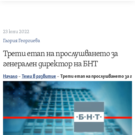
Skip
to
content
23 юни 2022
Глория Георгиева
Трети етап на прослушването за
генерален директор на БНТ
Начало
–
Теми в развитие
–
Трети етап на прослушването за г