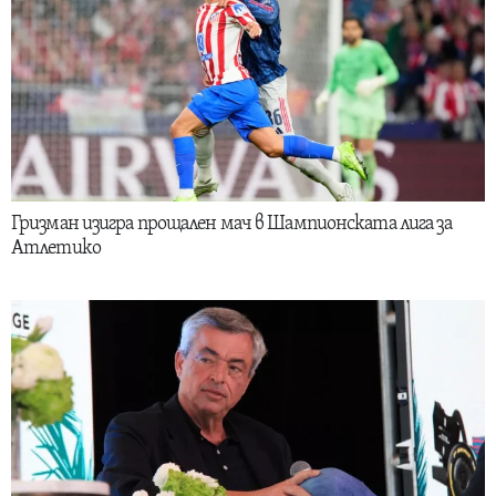
Гризман изигра прощален мач в Шампионската лига за
Атлетико