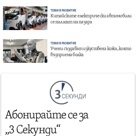
ТЕМИ В РАЗВИТИЕ
Китайските електрически автомобили
се налагат на пазара
ТЕМИ В РАЗВИТИЕ
Учени създават изкуствена кожа, която
възприема болка
СЕКУНДИ
Абонирайте се за
„3 Секунди“