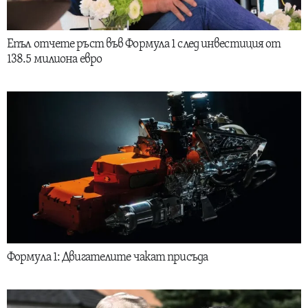
Епъл отчете ръст във Формула 1 след инвестиция от
138.5 милиона евро
Формула 1: Двигателите чакат присъда