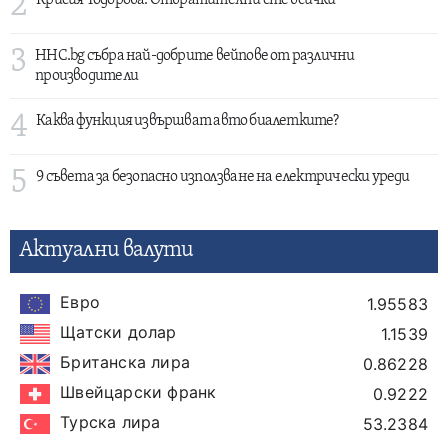
2
3
HHC.bg събра най-добрите вейпове от различни
производители
4
Каква функция извършват авто биалетките?
5
9 съвета за безопасно използване на електрически уреди
Актуални валути
Евро
1.95583
Щатски долар
1.1539
Британска лира
0.86228
Швейцарски франк
0.9222
Турска лира
53.2384