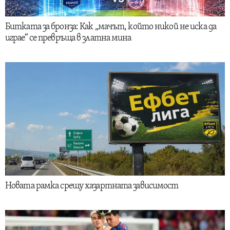
Битката за бронза: Как „мачът, който никой не иска да
играе“ се превръща в златна мина
Новата рамка срещу хазартната зависимост