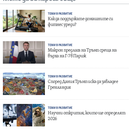
ТЕМИ В РАЗВИТИЕ
Как да поддържате домашните си
фитнес уреди?
ТЕМИ В РАЗВИТИЕ
Макрон предлага на Тръмп среща на
върха на Г-7 в Париж
ТЕМИ В РАЗВИТИЕ
Според Дания Тръмп иска да завладее
Гренландия
ТЕМИ В РАЗВИТИЕ
Научни открития, които ще определят
2026