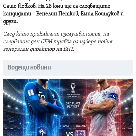
Сашо Йовков. На 28 юни ще са следващите
кандидати –
Венелин Петков, Емил Кошлуков и
други.
След като приключат изслушванията, на
следващия ден СЕМ трябва да избере новия
генерален директор на БНТ.
Водещи новини