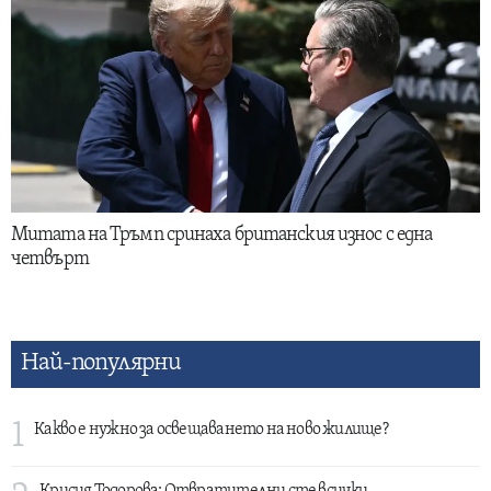
Митата на Тръмп сринаха британския износ с една
четвърт
Най-популярни
1
Какво е нужно за освещаването на ново жилище?
Крисия Тодорова: Отвратителни сте всички