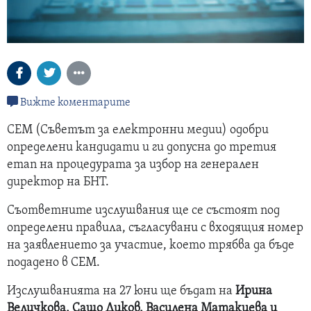
Вижте коментарите
СЕМ (Съветът за електронни медии) одобри
определени кандидати и ги допусна до третия
етап на процедурата за избор на генерален
директор на БНТ.
Съответните изслушвания ще се състоят под
определени правила, съгласувани с входящия номер
на заявлението за участие, което трябва да бъде
подадено в СЕМ.
Изслушванията на 27 юни ще бъдат на
Ирина
Величкова, Сашо Диков, Василена Матакиева и