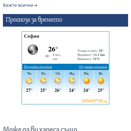
Вижте всички
Прогнозa за времето
Може да ви хареса също