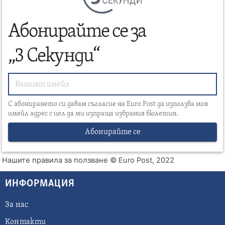
Абонирайте се за
„3 Секунди“
С абонирането си давам съгласие на Euro Post да използва моя
имейл адрес с цел да ми изпраща избрания бюлетин.
Абонирайте се
Нашите правила за ползване
© Euro Post, 2022
ИНФОРМАЦИЯ
За нас
Контакти