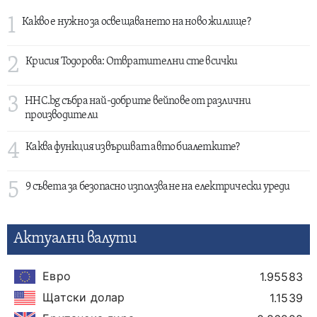
1
Какво е нужно за освещаването на ново жилище?
2
Крисия Тодорова: Отвратителни сте всички
3
HHC.bg събра най-добрите вейпове от различни
производители
4
Каква функция извършват авто биалетките?
5
9 съвета за безопасно използване на електрически уреди
Актуални валути
Евро
1.95583
Щатски долар
1.1539