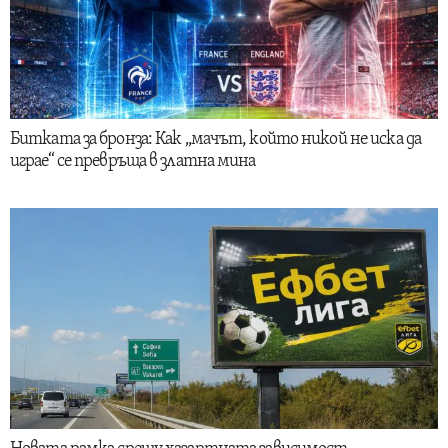
Битката за бронза: Как „мачът, който никой не иска да
играе“ се превръща в златна мина