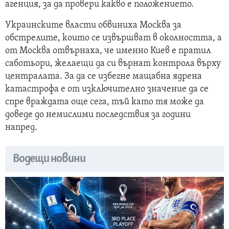
агенция, за да провери какво е положението.
Украинските власти обвиниха Москва за
обстрелите, които се извършват в околността, а
от Москва отвърнаха, че именно Киев е пратил
саботьори, желаещи да си върнат контрола върху
централата. За да се избегне мащабна ядрена
катастрофа е от изключително значение да се
спре враждата още сега, тъй като тя може да
доведе до немислими последствия за години
напред.
Водещи новини