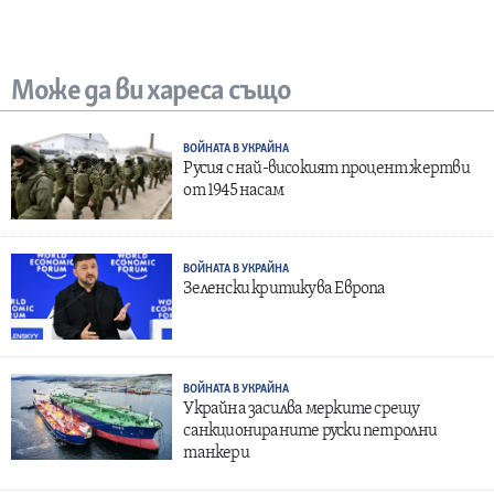
Може да ви хареса също
ВОЙНАТА В УКРАЙНА
Русия с най-високият процент жертви
от 1945 насам
ВОЙНАТА В УКРАЙНА
Зеленски критикува Европа
ВОЙНАТА В УКРАЙНА
Украйна засилва мерките срещу
санкционираните руски петролни
танкери