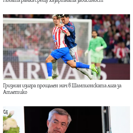
Новата рамка срещу хазартната зависимост
Гризман изигра прощален мач в Шампионската лига за
Атлетико