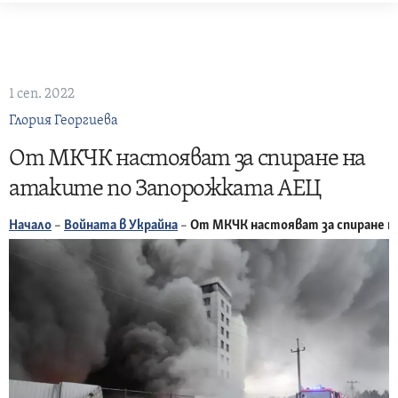
Skip
to
content
1 сеп. 2022
Глория Георгиева
От МКЧК настояват за спиране на
атаките по Запорожката АЕЦ
Начало
–
Войната в Украйна
–
От МКЧК настояват за спиране н