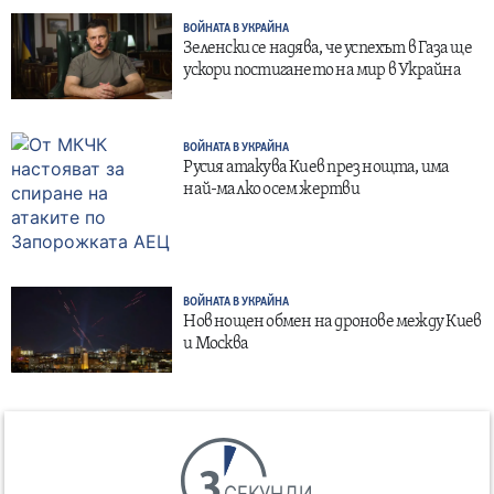
ВОЙНАТА В УКРАЙНА
Зеленски се надява, че успехът в Газа ще
ускори постигането на мир в Украйна
ВОЙНАТА В УКРАЙНА
Русия атакува Киев през нощта, има
най-малко осем жертви
ВОЙНАТА В УКРАЙНА
Нов нощен обмен на дронове между Киев
и Москва
СЕКУНДИ