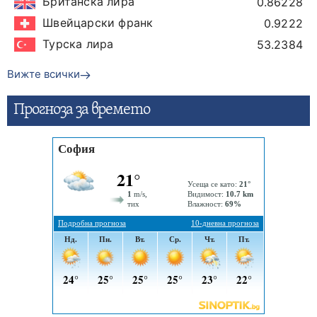
Британска лира
0.86228
Швейцарски франк
0.9222
Турска лира
53.2384
Вижте всички
Прогнозa за времето