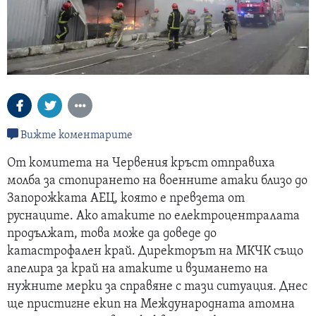
Вижте коментарите
От комитета на Червения кръст отправиха
молба за стопирането на военните атаки близо до
Запорожката АЕЦ, която е превзета от
руснаците. Ако атаките по електроцентралата
продължат, това може да доведе до
катастрофален край. Директорът на МКЧК също
апелира за край на атаките и взимането на
нужните мерки за справяне с тази ситуация. Днес
ще пристигне екип на Международната атомна