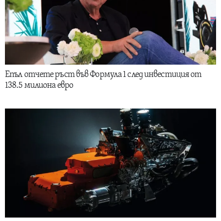
Епъл отчете ръст във Формула 1 след инвестиция от
138.5 милиона евро