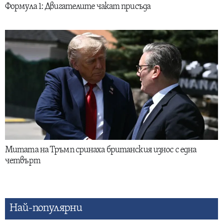
Формула 1: Двигателите чакат присъда
Митата на Тръмп сринаха британския износ с една
четвърт
Най-популярни