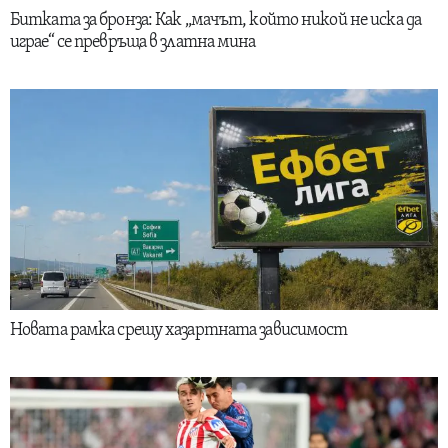
Битката за бронза: Как „мачът, който никой не иска да
играе“ се превръща в златна мина
Новата рамка срещу хазартната зависимост