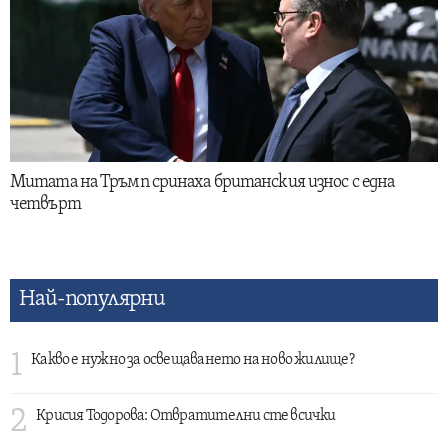
Митата на Тръмп сринаха британския износ с една
четвърт
Най-популярни
1
Какво е нужно за освещаването на ново жилище?
2
Крисия Тодорова: Отвратителни сте всички