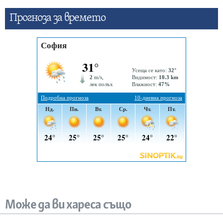
Прогнозa за времето
Може да ви хареса също