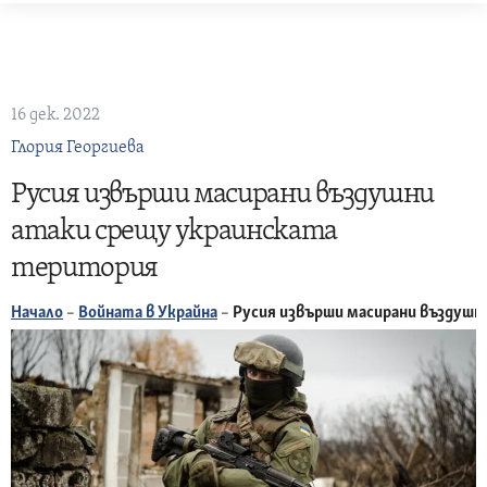
Skip
to
content
16 дек. 2022
Глория Георгиева
Русия извърши масирани въздушни
атаки срещу украинската
територия
Начало
–
Войната в Украйна
–
Русия извърши масирани въздушн