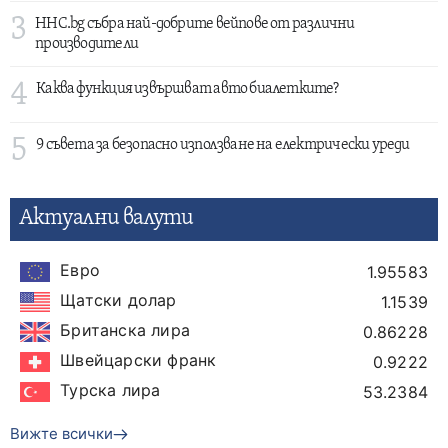
3
HHC.bg събра най-добрите вейпове от различни
производители
4
Каква функция извършват авто биалетките?
5
9 съвета за безопасно използване на електрически уреди
Актуални валути
Евро
1.95583
Щатски долар
1.1539
Британска лира
0.86228
Швейцарски франк
0.9222
Турска лира
53.2384
Вижте всички