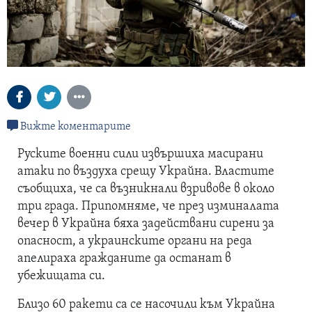
Вижте коментарите
Руските военни сили извършиха масирани
атаки по въздуха срещу Украйна. Властите
съобщиха, че са възникнали взривове в около
три града. Припомняме, че през изминалата
вечер в Украйна бяха задействани сирени за
опасност, а украинските органи на реда
апелираха гражданите да останат в
убежищата си.
Близо 60 ракети са се насочили към Украйна