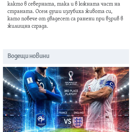
както в северната, така и в южната част на
страната. Осем души изгубиха живота си,
като повече от двадесет са ранени при взрив в
жилищна сграда.
Водещи новини