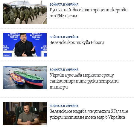
ВОЙНАТА В УКРАЙНА
Русия с най-високият процент жертви
от 1945 насам
ВОЙНАТА В УКРАЙНА
Зеленски критикува Европа
ВОЙНАТА В УКРАЙНА
Украйна засилва мерките срещу
санкционираните руски петролни
танкери
ВОЙНАТА В УКРАЙНА
Зеленски се надява, че успехът в Газа ще
ускори постигането на мир в Украйна