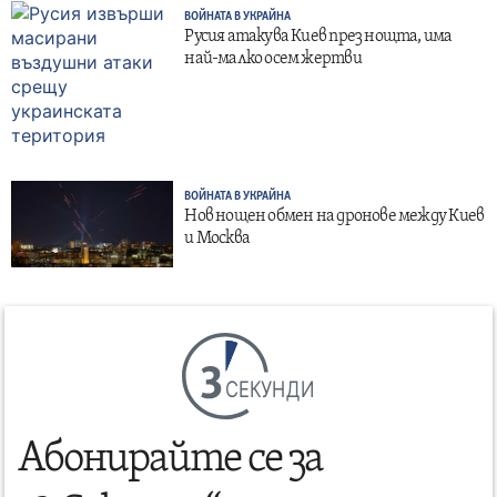
ВОЙНАТА В УКРАЙНА
Русия атакува Киев през нощта, има
най-малко осем жертви
ВОЙНАТА В УКРАЙНА
Нов нощен обмен на дронове между Киев
и Москва
СЕКУНДИ
Абонирайте се за