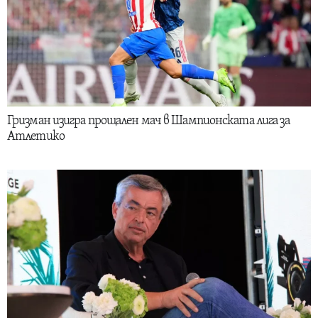
Гризман изигра прощален мач в Шампионската лига за
Атлетико