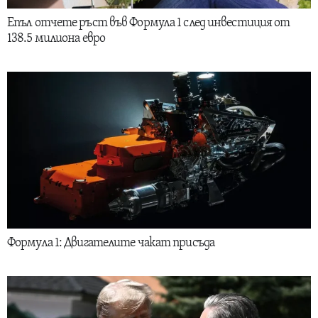
Епъл отчете ръст във Формула 1 след инвестиция от
138.5 милиона евро
Формула 1: Двигателите чакат присъда