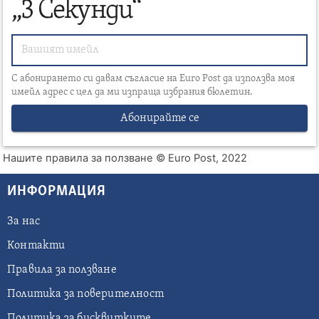
„3 Секунди“
С абонирането си давам съгласие на Euro Post да използва моя
имейл адрес с цел да ми изпраща избрания бюлетин.
Абонирайте се
Нашите правила за ползване
© Euro Post, 2022
ИНФОРМАЦИЯ
За нас
Контакти
Правила за ползване
Политика за поверителност
Политика за бисквитките