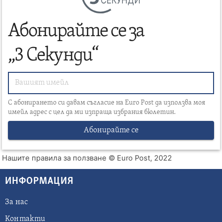
Абонирайте се за
„3 Секунди“
С абонирането си давам съгласие на Euro Post да използва моя
имейл адрес с цел да ми изпраща избрания бюлетин.
Абонирайте се
Нашите правила за ползване
© Euro Post, 2022
ИНФОРМАЦИЯ
За нас
Контакти