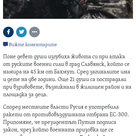
Вижте коментарите
Поне девет души изгубиха живота си при атака
от руските военни сили в град Славянск, който се
намира на 45 км от Бахмут. Сред загиналите има
и дете на две години. Още 21 души са пострадали
при взривовете, възникнали в жилищен район и на
площадка за деца.
Според местните власти Русия е употребила
ракети от противовъздушната отбрана ЕС-300.
Припомяне, че президентът Путин подписа
закон, чрез който военната призовка ще се