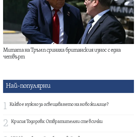
Митата на Тръмп сринаха британския износ с една
четвърт
Най-популярни
1
Какво е нужно за освещаването на ново жилище?
2
Крисия Тодорова: Отвратителни сте всички