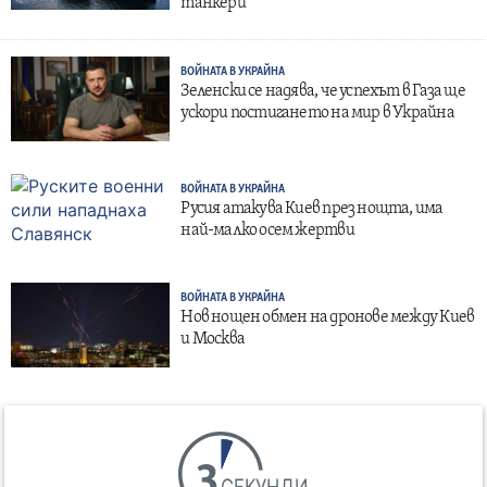
танкери
ВОЙНАТА В УКРАЙНА
Зеленски се надява, че успехът в Газа ще
ускори постигането на мир в Украйна
ВОЙНАТА В УКРАЙНА
Русия атакува Киев през нощта, има
най-малко осем жертви
ВОЙНАТА В УКРАЙНА
Нов нощен обмен на дронове между Киев
и Москва
СЕКУНДИ