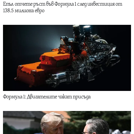
Епъл отчете ръст във Формула 1 след инвестиция от
138.5 милиона евро
Формула 1: Двигателите чакат присъда