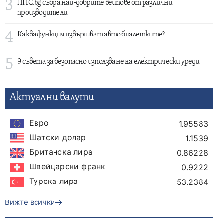
3
HHC.bg събра най-добрите вейпове от различни
производители
4
Каква функция извършват авто биалетките?
5
9 съвета за безопасно използване на електрически уреди
Актуални валути
Евро
1.95583
Щатски долар
1.1539
Британска лира
0.86228
Швейцарски франк
0.9222
Турска лира
53.2384
Вижте всички