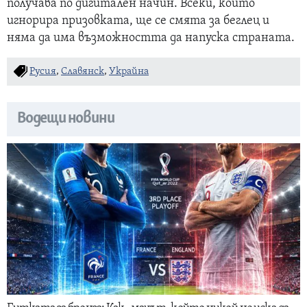
получава по дигитален начин. Всеки, който
игнорира призовката, ще се смята за беглец и
няма да има възможността да напуска страната.
Русия
,
Славянск
,
Украйна
Водещи новини