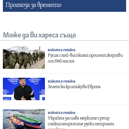
Прогнозa за времето
Може да ви хареса също
ВОЙНАТА В УКРАЙНА
Русия с най-високият процент жертви
от 1945 насам
ВОЙНАТА В УКРАЙНА
Зеленски критикува Европа
ВОЙНАТА В УКРАЙНА
Украйна засилва мерките срещу
санкционираните руски петролни