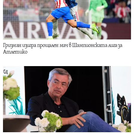
Гризман изигра прощален мач в Шампионската лига за
Атлетико