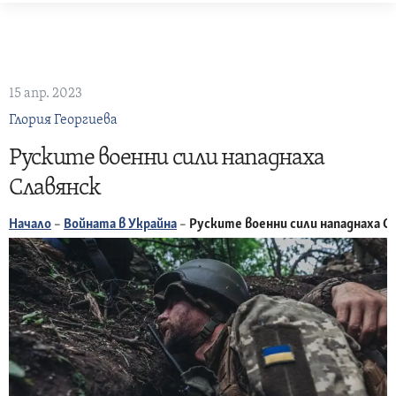
Skip
to
content
15 апр. 2023
Глория Георгиева
Руските военни сили нападнаха
Славянск
Начало
–
Войната в Украйна
–
Руските военни сили нападнаха С