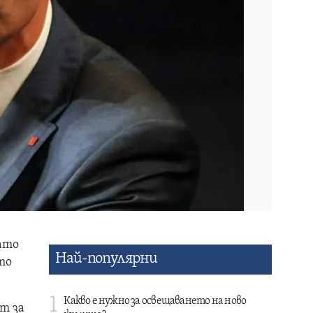
нато
Най-популярни
то
1
Какво е нужно за освещаването на ново
т за