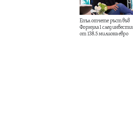
Епъл отчете ръст във
Формула 1 след инвести
от 138.5 милиона евро