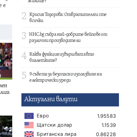
жилище?
е е
2
Крисия Тодорова: Отвратителни сте
всички
3
HHC.bg събра най-добрите вейпове от
различни производители
4
Каква функция извършват авто
биалетките?
5
9 съвета за безопасно използване на
електрически уреди
лен
лига
Актуални валути
Евро
1.95583
Щатски долар
1.1539
Британска лира
0.86228