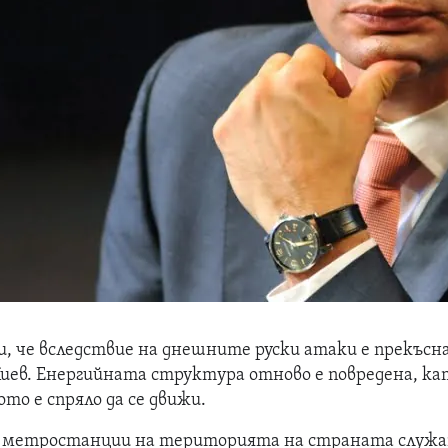
и, че вследствие на днешните руски атаки е прекъс
Киев. Енергийната структура отново е повредена, ка
о е спряло да се движи.
 метростанции на територията на страната служа