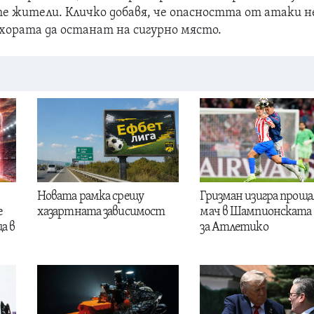
 жители. Кличко добавя, че опасността от атаки н
 хората да останат на сигурно място.
Новата рамка срещу
Гризман изигра проща
е
хазартната зависимост
мач в Шампионската 
а в
за Атлетико