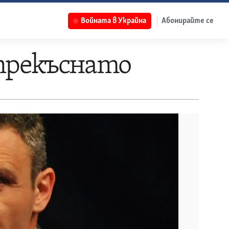
Войната в Украйна
Абонирайте се
 прекъснато