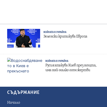
ВОЙНАТА В УКРАЙНА
Зеленски критикува Европа
ВОЙНАТА В УКРАЙНА
Русия атакува Киев през нощта,
има най-малко осем жертви
СЪДЪРЖАНИЕ
Начало