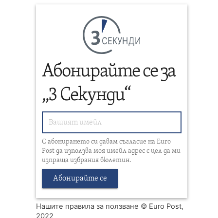
СЕКУНДИ
Абонирайте се за
„3 Секунди“
С абонирането си давам съгласие на Euro
Post да използва моя имейл адрес с цел да ми
изпраща избрания бюлетин.
Абонирайте се
Нашите правила за ползване
© Euro Post,
2022