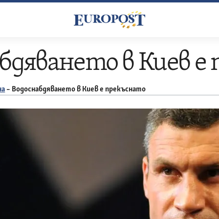
бдяването в Киев е
на
–
Водоснабдяването в Киев е прекъснато