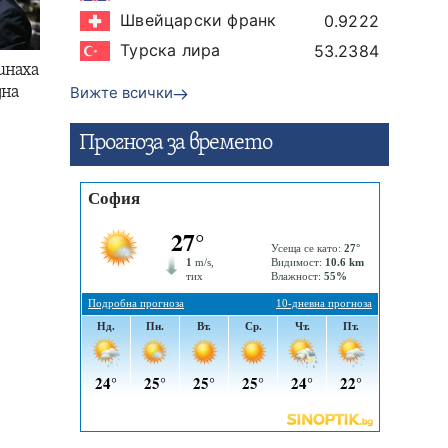
Швейцарски франк
0.9222
Турска лира
53.2384
инаха
Вижте всички
дна
Прогнозa за времето