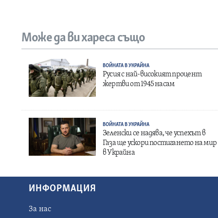
Може да ви хареса също
ВОЙНАТА В УКРАЙНА
Русия с най-високият процент
жертви от 1945 насам
ВОЙНАТА В УКРАЙНА
Зеленски се надява, че успехът в
Газа ще ускори постигането на мир
в Украйна
ИНФОРМАЦИЯ
За нас