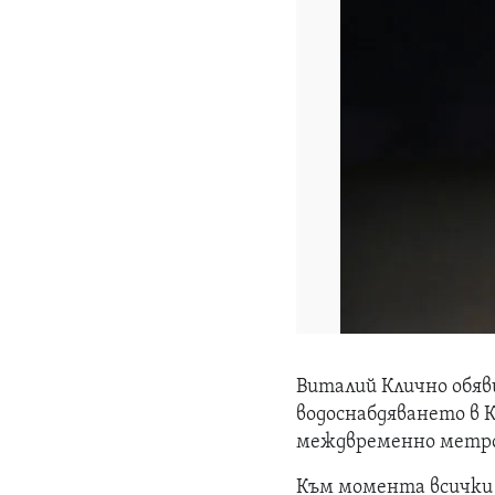
Виталий Клично обяв
водоснабдяването в 
междвременно метрот
Към момента всички