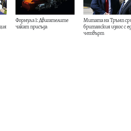
Формула 1: Двигателите
Митата на Тръмп ср
ция
чакат присъда
британския износ с е
четвърт