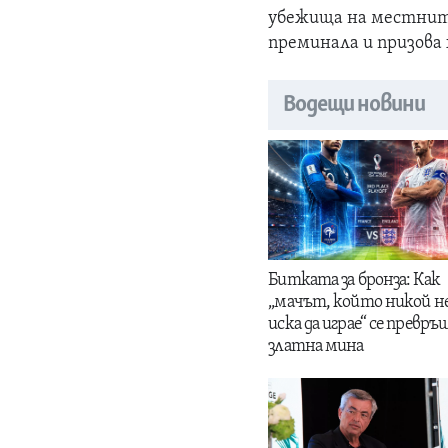
убежища на местните
преминала и призова
Водещи новини
Битката за бронза: Как
„мачът, който никой н
иска да играе“ се превръщ
златна мина