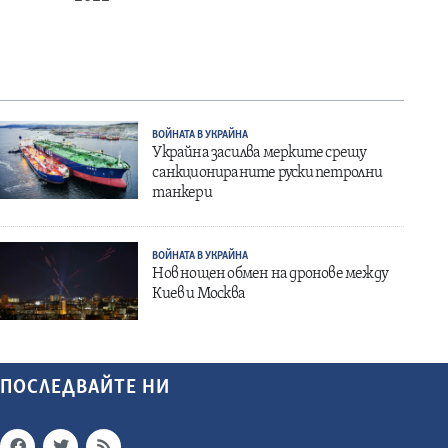
ВОЙНАТА В УКРАЙНА
Украйна засилва мерките срещу
санкционираните руски петролни
танкери
ВОЙНАТА В УКРАЙНА
Нов нощен обмен на дронове между
Киев и Москва
ПОСЛЕДВАЙТЕ НИ