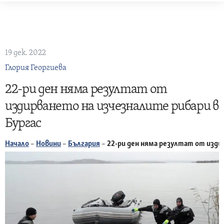
Skip
to
content
19 дек. 2022
Глория Георгиева
22-ри ден няма резултат от
издирването на изчезналите рибари в
Бургас
Начало
–
Новини
–
България
–
22-ри ден няма резултат от изди