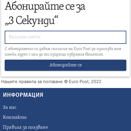
Абонирайте се за
„3 Секунди“
С абонирането си давам съгласие на Euro Post да използва моя
имейл адрес с цел да ми изпраща избрания бюлетин.
Абонирайте се
Нашите правила за ползване
© Euro Post, 2022
ИНФОРМАЦИЯ
За нас
Контакти
Правила за ползване