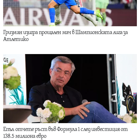
Гризман изигра прощален мач в Шампионската лига за
Атлетико
Епъл отчете ръст във Формула 1 след инвестиция от
138.5 милиона евро