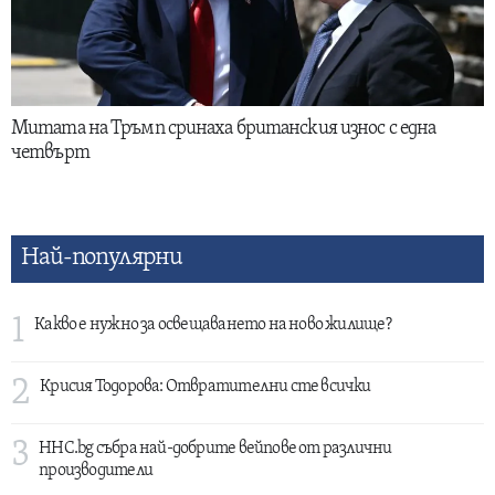
Митата на Тръмп сринаха британския износ с една
четвърт
Най-популярни
1
Какво е нужно за освещаването на ново жилище?
2
Крисия Тодорова: Отвратителни сте всички
3
HHC.bg събра най-добрите вейпове от различни
производители