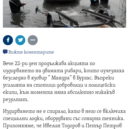
Вижте коментарите
Вече 22-ри ден продължава акцията по
издирването на двамата рибари, които изчезнаха
безследно в язовир ” Мандра” в Бургас. Въпреки
усилията на стотици доброволци и полицейски
екипи, към момента няма абсолютно никакъв
резултат.
Издирването не е спирало, като в него се включиха
специални лодки, оборудвани със сонарна техника.
Припомняме, че Ивелин Тодоров и Петър Петров