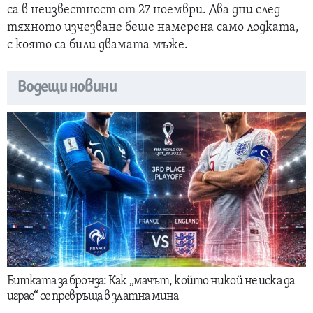
са в неизвестност от 27 ноември. Два дни след
тяхното изчезване беше намерена само лодката,
с която са били двамата мъже.
Водещи новини
Битката за бронза: Как „мачът, който никой не иска да
играе“ се превръща в златна мина