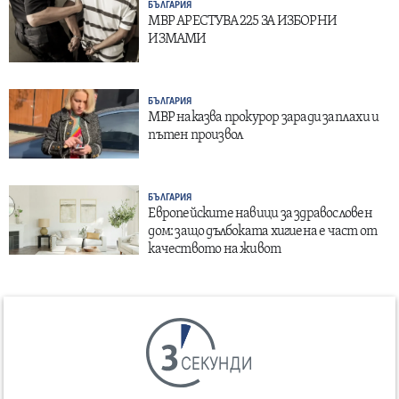
БЪЛГАРИЯ
МВР АРЕСТУВА 225 ЗА ИЗБОРНИ
ИЗМАМИ
БЪЛГАРИЯ
МВР наказва прокурор заради заплахи и
пътен произвол
БЪЛГАРИЯ
Европейските навици за здравословен
дом: защо дълбоката хигиена е част от
качеството на живот
СЕКУНДИ