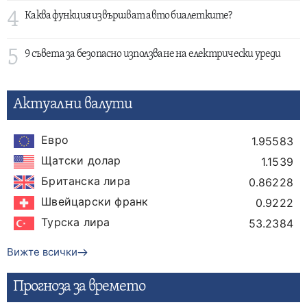
4
Каква функция извършват авто биалетките?
5
9 съвета за безопасно използване на електрически уреди
Актуални валути
Евро
1.95583
Щатски долар
1.1539
Британска лира
0.86228
Швейцарски франк
0.9222
Турска лира
53.2384
Вижте всички
Прогнозa за времето