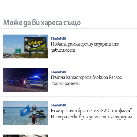
Може да ви хареса също
БЪЛГАРИЯ
Новата рамка срещу хазартната
зависимост
БЪЛГАРИЯ
Пътна катастрофа блокира Разлог:
Трима ранени
БЪЛГАРИЯ
Българският бряг печели 32 “Сини флага”.
Исторически връх за местния туризъм.