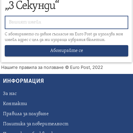
„3 Секунди“
С абонирането си давам съгласие на Euro Post да използва моя
имейл адрес с цел да ми изпраща избрания бюлетин.
Абонирайте се
Нашите правила за ползване
© Euro Post, 2022
ИНФОРМАЦИЯ
За нас
Контакти
Правила за ползване
Политика за поверителност