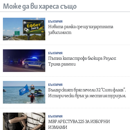
Може да ви хареса също
БЪЛГАРИЯ
Новата рамка срещу хазартната
зависимост
БЪЛГАРИЯ
Пътна катастрофа блокира Разлог:
Трима ранени
БЪЛГАРИЯ
Българският бряг печели 32 “Сини флага”.
Исторически връх за местния туризъм.
БЪЛГАРИЯ
МВР АРЕСТУВА 225 ЗА ИЗБОРНИ
ИЗМАМИ