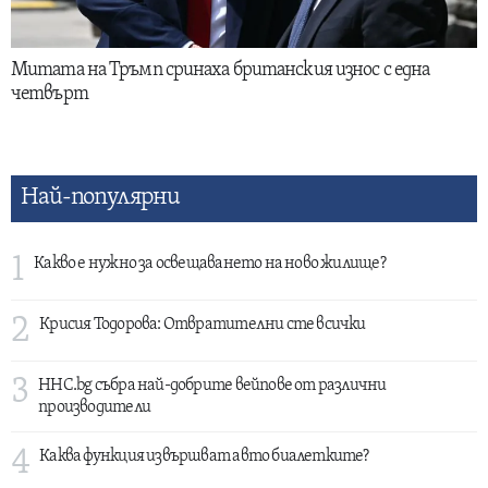
Митата на Тръмп сринаха британския износ с една
четвърт
Най-популярни
1
Какво е нужно за освещаването на ново жилище?
2
Крисия Тодорова: Отвратителни сте всички
3
HHC.bg събра най-добрите вейпове от различни
производители
4
Каква функция извършват авто биалетките?