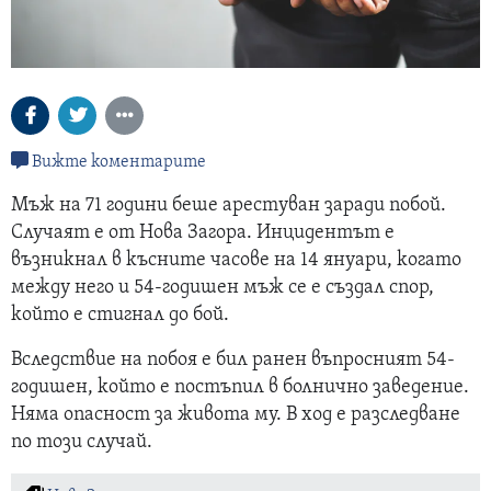
Вижте коментарите
Мъж на 71 години беше арестуван заради побой.
Случаят е от Нова Загора. Инцидентът е
възникнал в късните часове на 14 януари, когато
между него и 54-годишен мъж се е създал спор,
който е стигнал до бой.
Вследствие на побоя е бил ранен въпросният 54-
годишен, който е постъпил в болнично заведение.
Няма опасност за живота му. В ход е разследване
по този случай.