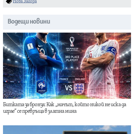
Нова Загора
Водещи новини
Битката за бронза: Как „мачът, който никой не иска да
играе“ се превръща в златна мина