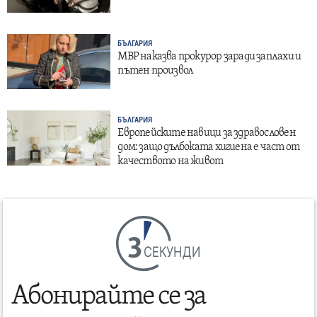
БЪЛГАРИЯ
МВР наказва прокурор заради заплахи и
пътен произвол
БЪЛГАРИЯ
Европейските навици за здравословен
дом: защо дълбоката хигиена е част от
качеството на живот
СЕКУНДИ
Абонирайте се за