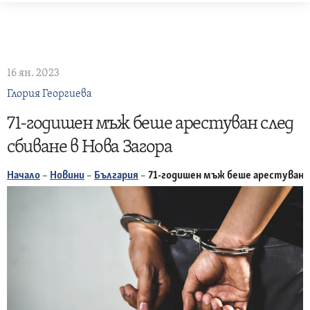
Skip
to
content
16 ян. 2023
Глория Георгиева
71-годишен мъж беше арестуван след
сбиване в Нова Загора
Начало
–
Новини
–
България
–
71-годишен мъж беше арестуван с