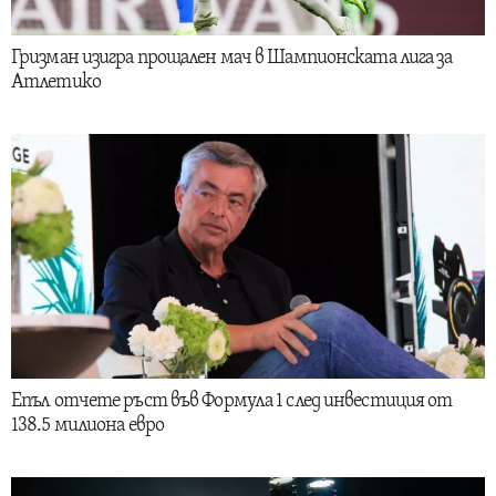
Гризман изигра прощален мач в Шампионската лига за
Атлетико
Епъл отчете ръст във Формула 1 след инвестиция от
138.5 милиона евро