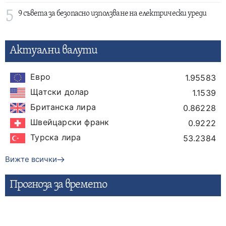
5
9 съвета за безопасно използване на електрически уреди
Актуални валути
Евро
1.95583
Щатски долар
1.1539
Британска лира
0.86228
Швейцарски франк
0.9222
Турска лира
53.2384
Вижте всички
Прогнозa за времето