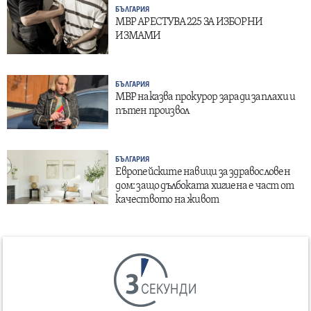
БЪЛГАРИЯ
МВР АРЕСТУВА 225 ЗА ИЗБОРНИ
ИЗМАМИ
БЪЛГАРИЯ
МВР наказва прокурор заради заплахи и
пътен произвол
БЪЛГАРИЯ
Европейските навици за здравословен
дом: защо дълбоката хигиена е част от
качеството на живот
СЕКУНДИ