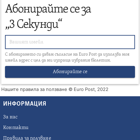
Абонирайте се за
„3 Секунди“
С абонирането си давам съгласие на Euro Post да използва моя
имейл адрес с цел да ми изпраща избрания бюлетин.
Абонирайте се
Нашите правила за ползване
© Euro Post, 2022
ИНФОРМАЦИЯ
За нас
Контакти
Правила за ползване