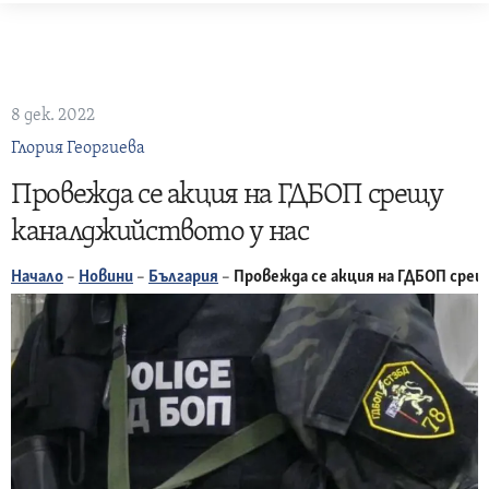
Skip
to
content
8 дек. 2022
Глория Георгиева
Провежда се акция на ГДБОП срещу
каналджийството у нас
Начало
–
Новини
–
България
–
Провежда се акция на ГДБОП сре