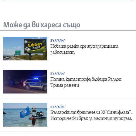
Може да ви хареса също
БЪЛГАРИЯ
Новата рамка срещу хазартната
зависимост
БЪЛГАРИЯ
Пътна катастрофа блокира Разлог:
Трима ранени
БЪЛГАРИЯ
Българският бряг печели 32 “Сини флага”.
Исторически връх за местния туризъм.