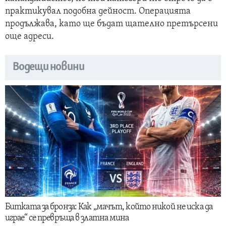
практикувал подобна дейност. Операцията
продължава, като ще бъдат щателно претърсени
още адреси.
Водещи новини
Битката за бронза: Как „мачът, който никой не иска да
играе“ се превръща в златна мина