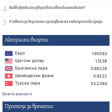
4
Каква функция извършват авто биалетките?
5
9 съвета за безопасно използване на електрически уреди
Актуални валути
Евро
1.95583
Щатски долар
1.1539
Британска лира
0.86228
Швейцарски франк
0.9222
Турска лира
53.2384
Вижте всички
Прогнозa за времето