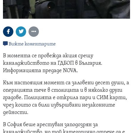
Вижте коментарите
В момента се провежда акция срещу
каналджийството на ГДБОП в България.
Информацията предаде NOVA.
Към настоящия момент са заловени десет души, а
операцията тече в столицата и в няколко други
градове. Полицията е открила пари и СИМ карти,
чрез които са били извършвани незаконните
дейности.
В София беше арестуван заподозрян за
каналджийство, но той категорично отрече да е