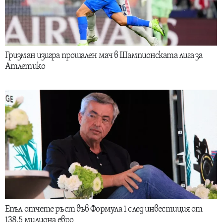
Гризман изигра прощален мач в Шампионската лига за
Атлетико
Епъл отчете ръст във Формула 1 след инвестиция от
138.5 милиона евро