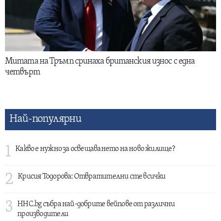
Митата на Тръмп сринаха британския износ с една
четвърт
Най-популярни
1
Какво е нужно за освещаването на ново жилище?
2
Крисия Тодорова: Отвратителни сте всички
3
HHC.bg събра най-добрите вейпове от различни
производители