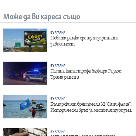
Може да ви хареса също
БЪЛГАРИЯ
Новата рамка срещу хазартната
зависимост
БЪЛГАРИЯ
Пътна катастрофа блокира Разлог:
Трима ранени
БЪЛГАРИЯ
Българският бряг печели 32 “Сини флага”.
Исторически връх за местния туризъм.
БЪЛГАРИЯ