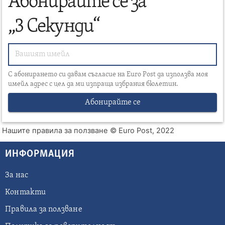
Абонирайте се за
„3 Секунди“
С абонирането си давам съгласие на Euro Post да използва моя
имейл адрес с цел да ми изпраща избрания бюлетин.
Абонирайте се
Нашите правила за ползване
© Euro Post, 2022
ИНФОРМАЦИЯ
За нас
Контакти
Правила за ползване