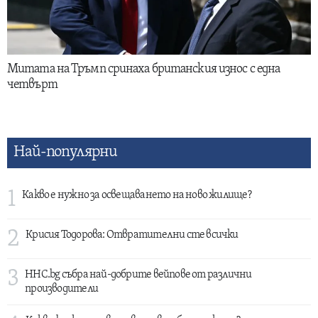
Митата на Тръмп сринаха британския износ с една
четвърт
Най-популярни
1
Какво е нужно за освещаването на ново жилище?
2
Крисия Тодорова: Отвратителни сте всички
3
HHC.bg събра най-добрите вейпове от различни
производители