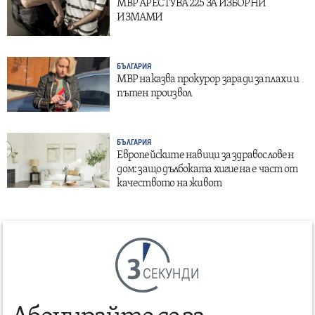
МВР АРЕСТУВА 225 ЗА ИЗБОРНИ
ИЗМАМИ
БЪЛГАРИЯ
МВР наказва прокурор заради заплахи и
пътен произвол
БЪЛГАРИЯ
Европейските навици за здравословен
дом: защо дълбоката хигиена е част от
качеството на живот
СЕКУНДИ