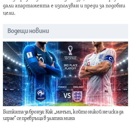
дали апартамента е използван и преди за подобни
цели.
Водещи новини
Битката за бронза: Как „мачът, който никой не иска да
играе“ се превръща в златна мина