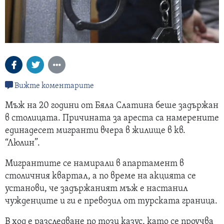
Вижте коментарите
Мъж на 20 години от Бяла Слатина беше задържан
в столицата. Причината за ареста са намерените
единадесет мигранти вчера в жилище в кв.
“Люлин”.
Мигрантите се намирали в апартамент в
столичния квартал, а по време на акцията се
установи, че задържаният мъж е настанил
чужденците и ги е превозил от турската граница.
В ход е разследване по този казус, като се проучва