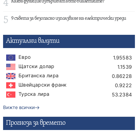
4
Каква функция извършват авто биалетките?
5
9 съвета за безопасно използване на електрически уреди
Актуални валути
Евро
1.95583
Щатски долар
1.1539
Британска лира
0.86228
Швейцарски франк
0.9222
Турска лира
53.2384
Вижте всички
Прогнозa за времето