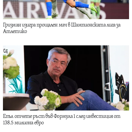
Гризман изигра прощален мач в Шампионската лига за
Атлетико
Епъл отчете ръст във Формула 1 след инвестиция от
138.5 милиона евро