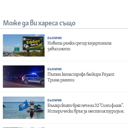
Може да ви хареса също
БЪЛГАРИЯ
Новата рамка срещу хазартната
зависимост
БЪЛГАРИЯ
Пътна катастрофа блокира Разлог:
Трима ранени
БЪЛГАРИЯ
Българският бряг печели 32 “Сини флага”.
Исторически връх за местния туризъм.