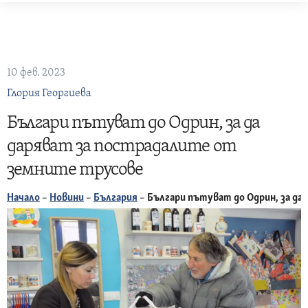
Skip
to
content
10 фев. 2023
Глория Георгиева
Българи пътуват до Одрин, за да
даряват за пострадалите от
земните трусове
Начало
–
Новини
–
България
–
Българи пътуват до Одрин, за да