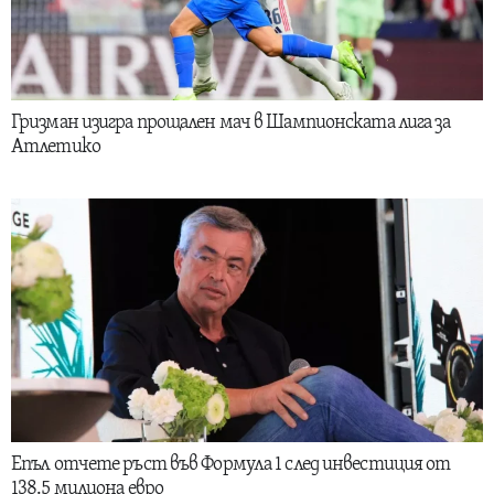
Гризман изигра прощален мач в Шампионската лига за
Атлетико
Епъл отчете ръст във Формула 1 след инвестиция от
138.5 милиона евро