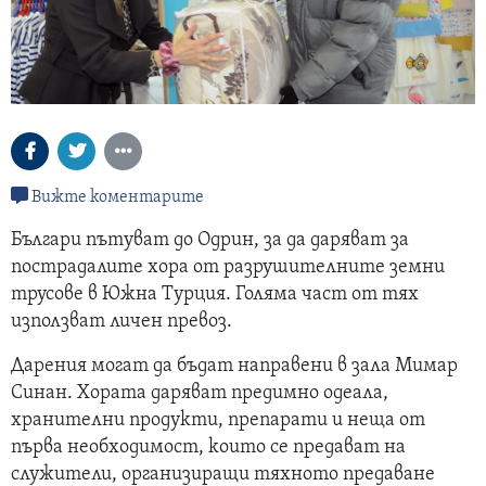
Вижте коментарите
Българи пътуват до Одрин, за да даряват за
пострадалите хора от разрушителните земни
трусове в Южна Турция. Голяма част от тях
използват личен превоз.
Дарения могат да бъдат направени в зала Мимар
Синан. Хората даряват предимно одеала,
хранителни продукти, препарати и неща от
първа необходимост, които се предават на
служители, организиращи тяхното предаване