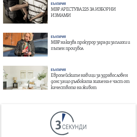
БЪЛГАРИЯ
МВР АРЕСТУВА 225 ЗА ИЗБОРНИ
ИЗМАМИ
БЪЛГАРИЯ
МВР наказва прокурор заради заплахи и
пътен произвол
БЪЛГАРИЯ
Европейските навици за здравословен
дом: защо дълбоката хигиена е част от
качеството на живот
СЕКУНДИ