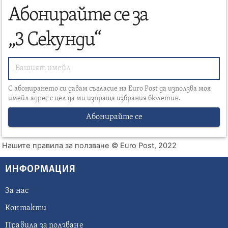
Абонирайте се за
„3 Секунди“
С абонирането си давам съгласие на Euro Post да използва моя
имейл адрес с цел да ми изпраща избрания бюлетин.
Абонирайте се
Нашите правила за ползване
© Euro Post, 2022
ИНФОРМАЦИЯ
За нас
Контакти
Правила за ползване