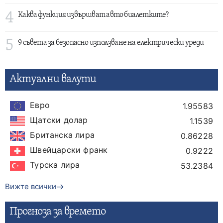
4
Каква функция извършват авто биалетките?
5
9 съвета за безопасно използване на електрически уреди
Актуални валути
Евро
1.95583
Щатски долар
1.1539
Британска лира
0.86228
Швейцарски франк
0.9222
Турска лира
53.2384
Вижте всички
Прогнозa за времето