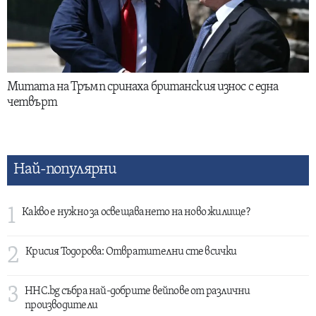
Митата на Тръмп сринаха британския износ с една
четвърт
Най-популярни
1
Какво е нужно за освещаването на ново жилище?
2
Крисия Тодорова: Отвратителни сте всички
3
HHC.bg събра най-добрите вейпове от различни
производители