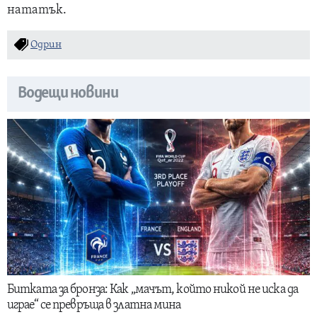
нататък.
Одрин
Водещи новини
Битката за бронза: Как „мачът, който никой не иска да
играе“ се превръща в златна мина