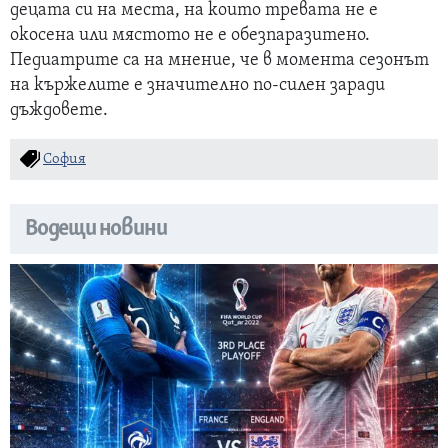
децата си на места, на които тревата не е
окосена или мястото не е обезпаразитено.
Педиатрите са на мнение, че в момента сезонът
на кържелите е значително по-силен заради
дъждовете.
София
Водещи новини