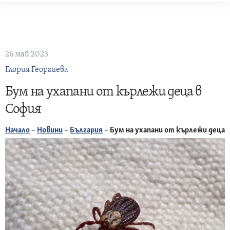
Skip
to
content
26 май 2023
Глория Георгиева
Бум на ухапани от кърлежи деца в
София
Начало
–
Новини
–
България
–
Бум на ухапани от кърлежи деца 