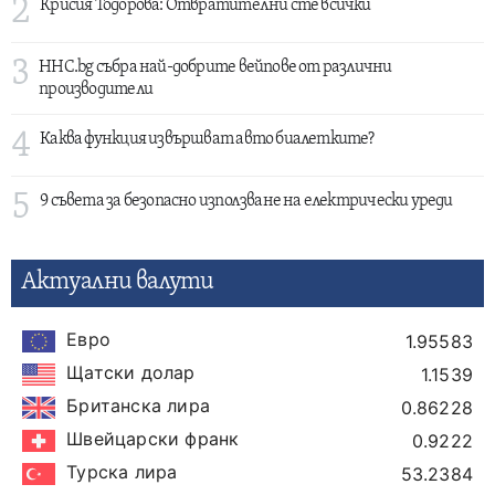
2
Крисия Тодорова: Отвратителни сте всички
3
HHC.bg събра най-добрите вейпове от различни
производители
4
Каква функция извършват авто биалетките?
5
9 съвета за безопасно използване на електрически уреди
Актуални валути
Евро
1.95583
Щатски долар
1.1539
Британска лира
0.86228
Швейцарски франк
0.9222
Турска лира
53.2384