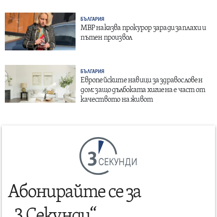
БЪЛГАРИЯ
МВР наказва прокурор заради заплахи и
пътен произвол
БЪЛГАРИЯ
Европейските навици за здравословен
дом: защо дълбоката хигиена е част от
качеството на живот
СЕКУНДИ
Абонирайте се за
„3 Секунди“