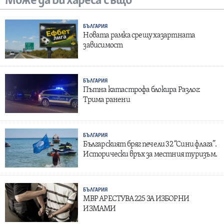
Може да ви хареса също
БЪЛГАРИЯ
Новата рамка срещу хазартната
зависимост
БЪЛГАРИЯ
Пътна катастрофа блокира Разлог:
Трима ранени
БЪЛГАРИЯ
Българският бряг печели 32 “Сини флага”.
Исторически връх за местния туризъм.
БЪЛГАРИЯ
МВР АРЕСТУВА 225 ЗА ИЗБОРНИ
ИЗМАМИ