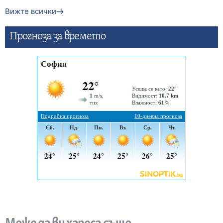
Вижте всички
Прогнозa за времето