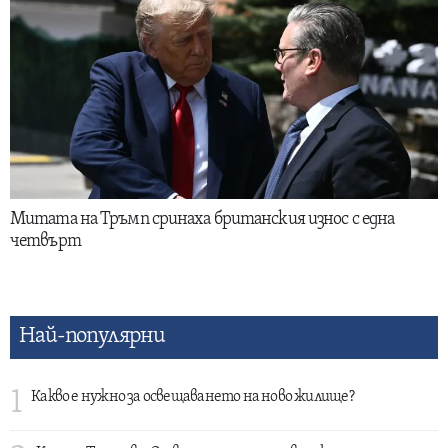
Митата на Тръмп сринаха британския износ с една
четвърт
Най-популярни
1
Какво е нужно за освещаването на ново жилище?