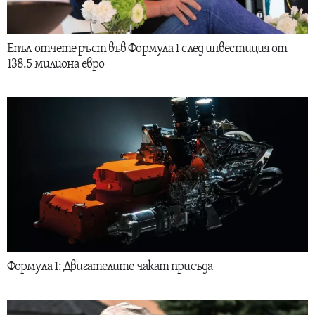
Епъл отчете ръст във Формула 1 след инвестиция от
138.5 милиона евро
Формула 1: Двигателите чакат присъда