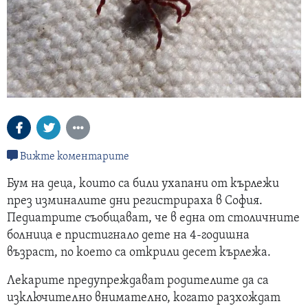
Вижте коментарите
Бум на деца, които са били ухапани от кърлежи
през изминалите дни регистрираха в София.
Педиатрите съобщават, че в една от столичните
болница е пристигнало дете на 4-годишна
възраст, по което са открили десет кърлежа.
Лекарите предупреждават родителите да са
изключително внимателно, когато разхождат