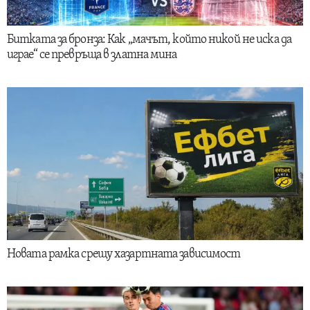
Битката за бронза: Как „мачът, който никой не иска да
играе“ се превръща в златна мина
Новата рамка срещу хазартната зависимост