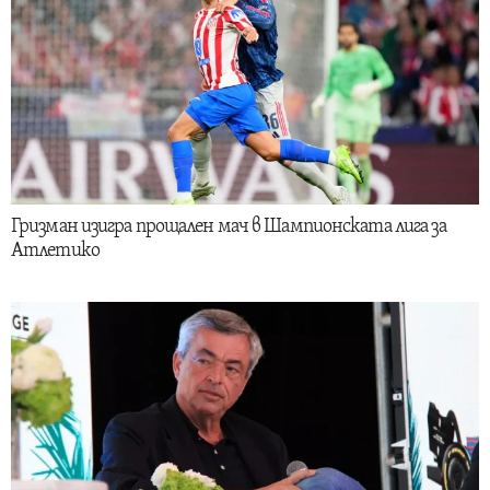
Гризман изигра прощален мач в Шампионската лига за
Атлетико