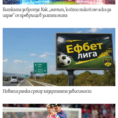
Битката за бронза: Как „мачът, който никой не иска да
играе“ се превръща в златна мина
Новата рамка срещу хазартната зависимост