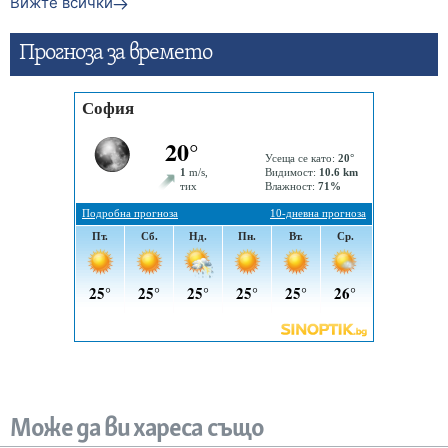
Вижте всички
Прогнозa за времето
Може да ви хареса също