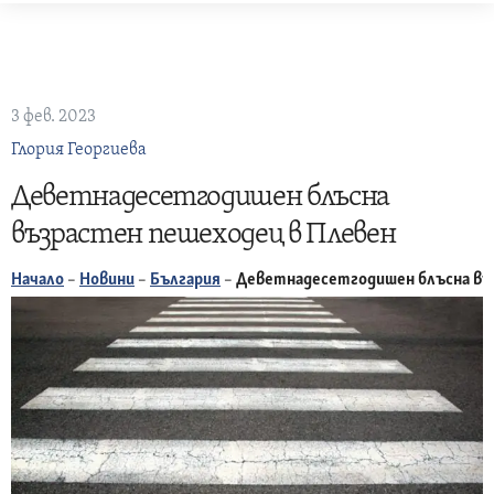
Skip
to
content
3 фев. 2023
Глория Георгиева
Деветнадесетгодишен блъсна
възрастен пешеходец в Плевен
Начало
–
Новини
–
България
–
Деветнадесетгодишен блъсна въ