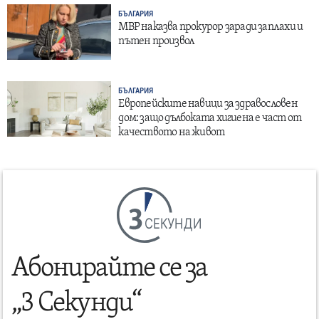
БЪЛГАРИЯ
МВР наказва прокурор заради заплахи и
пътен произвол
БЪЛГАРИЯ
Европейските навици за здравословен
дом: защо дълбоката хигиена е част от
качеството на живот
СЕКУНДИ
Абонирайте се за
„3 Секунди“