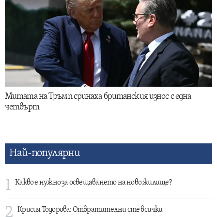
Митата на Тръмп сринаха британския износ с една
четвърт
Най-популярни
1
Какво е нужно за освещаването на ново жилище?
2
Крисия Тодорова: Отвратителни сте всички