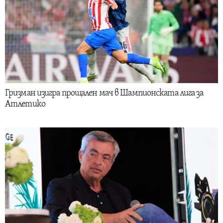
Гризман изигра прощален мач в Шампионската лига за
Атлетико