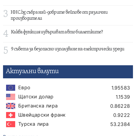
3
HHC.bg събра най-добрите вейпове от различни
производители
4
Каква функция извършват авто биалетките?
5
9 съвета за безопасно използване на електрически уреди
Актуални валути
Евро
1.95583
Щатски долар
1.1539
Британска лира
0.86228
Швейцарски франк
0.9222
Турска лира
53.2384