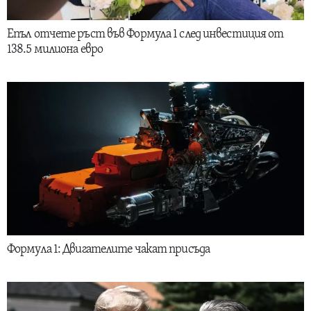
Епъл отчете ръст във Формула 1 след инвестиция от
138.5 милиона евро
Формула 1: Двигателите чакат присъда