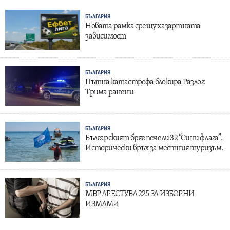
БЪЛГАРИЯ
Новата рамка срещу хазартната
зависимост
БЪЛГАРИЯ
Пътна катастрофа блокира Разлог:
Трима ранени
БЪЛГАРИЯ
Българският бряг печели 32 “Сини флага”.
Исторически връх за местния туризъм.
БЪЛГАРИЯ
МВР АРЕСТУВА 225 ЗА ИЗБОРНИ
ИЗМАМИ