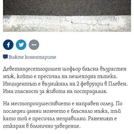
Вижте коментарите
Деветнадесетгодишен шофьор блъсна възрастен
мъж, който е пресичал на пешеходна пътека.
Инцидентът е възникнал на 2 февруари в Плевен.
Има опасност за живота на пострадалия.
На местопроизшествието е направен оглед. По
последни данни момчето е блъснало мъжа, тъй
като той е пресичал неправилно. Раненият е
откаран в болнично заведение.