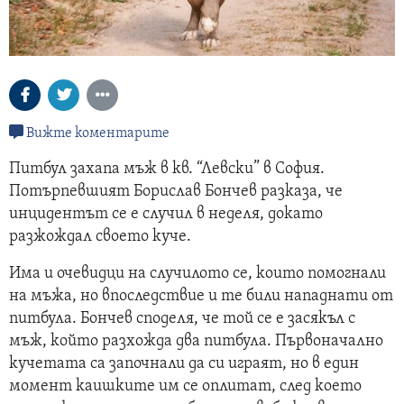
Вижте коментарите
Питбул захапа мъж в кв. “Левски” в София.
Потърпевшият Борислав Бончев разказа, че
инцидентът се е случил в неделя, докато
разжождал своето куче.
Има и очевидци на случилото се, които помогнали
на мъжа, но впоследствие и те били нападнати от
питбула. Бончев споделя, че той се е засякъл с
мъж, който разхожда два питбула. Първоначално
кучетата са започнали да си играят, но в един
момент каишките им се оплитат, след което