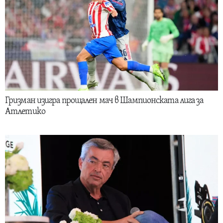
Гризман изигра прощален мач в Шампионската лига за
Атлетико