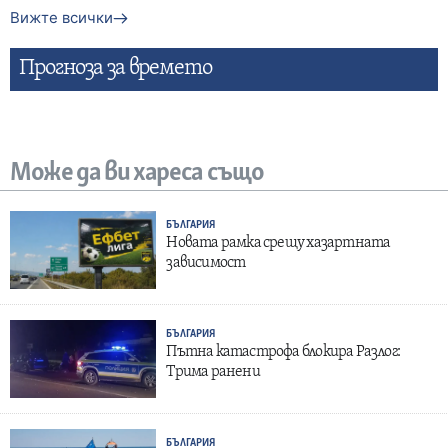
Вижте всички
Прогнозa за времето
Може да ви хареса също
БЪЛГАРИЯ
Новата рамка срещу хазартната
зависимост
БЪЛГАРИЯ
Пътна катастрофа блокира Разлог:
Трима ранени
БЪЛГАРИЯ