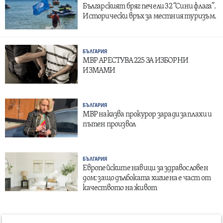
Българският бряг печели 32 “Сини флага”.
Исторически връх за местния туризъм.
БЪЛГАРИЯ
МВР АРЕСТУВА 225 ЗА ИЗБОРНИ
ИЗМАМИ
БЪЛГАРИЯ
МВР наказва прокурор заради заплахи и
пътен произвол
БЪЛГАРИЯ
Европейските навици за здравословен
дом: защо дълбоката хигиена е част от
качеството на живот