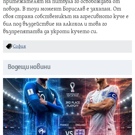
притежателят на питбула го освобождава от
повода. В този момент Борислав е захапан. От
своя страна собственикът на агресивното куче е
бил под въздействие на алкохол и това го
възпрепятатва да укроти кучето си.
София
Водещи новини