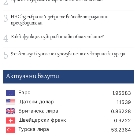
2
3
HHC.bg събра най-добрите вейпове от различни
производители
4
Каква функция извършват авто биалетките?
5
9 съвета за безопасно използване на електрически уреди
Актуални валути
Евро
1.95583
Щатски долар
1.1539
Британска лира
0.86228
Швейцарски франк
0.9222
Турска лира
53.2384