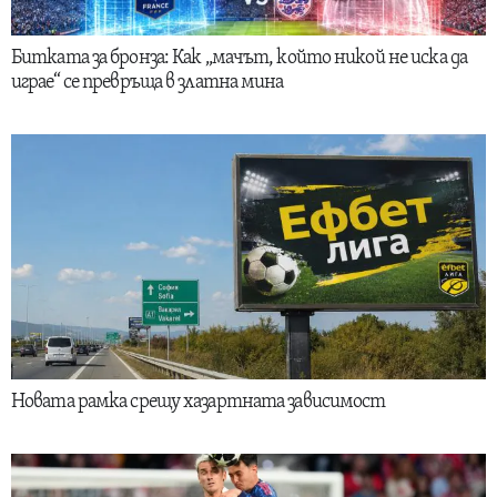
Битката за бронза: Как „мачът, който никой не иска да
играе“ се превръща в златна мина
Новата рамка срещу хазартната зависимост