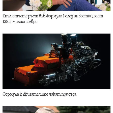
Епъл отчете ръст във Формула 1 след инвестиция от
138.5 милиона евро
Формула 1: Двигателите чакат присъда