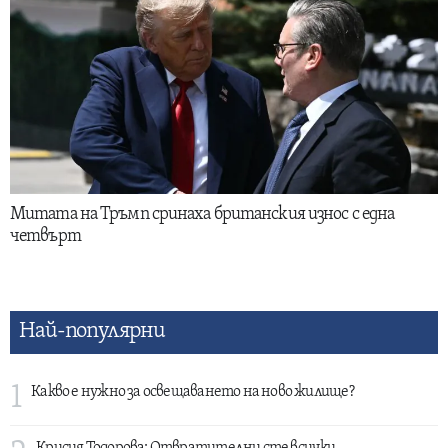
Митата на Тръмп сринаха британския износ с една
четвърт
Най-популярни
1
Какво е нужно за освещаването на ново жилище?
Крисия Тодорова: Отвратителни сте всички