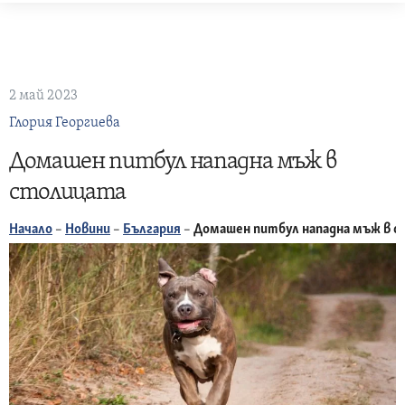
Skip
to
content
2 май 2023
Глория Георгиева
Домашен питбул нападна мъж в
столицата
Начало
–
Новини
–
България
–
Домашен питбул нападна мъж в 