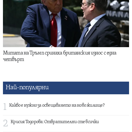
Митата на Тръмп сринаха британския износ с една
четвърт
Най-популярни
1
Какво е нужно за освещаването на ново жилище?
2
Крисия Тодорова: Отвратителни сте всички