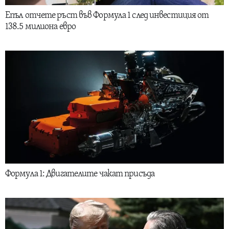
Епъл отчете ръст във Формула 1 след инвестиция от
138.5 милиона евро
Формула 1: Двигателите чакат присъда