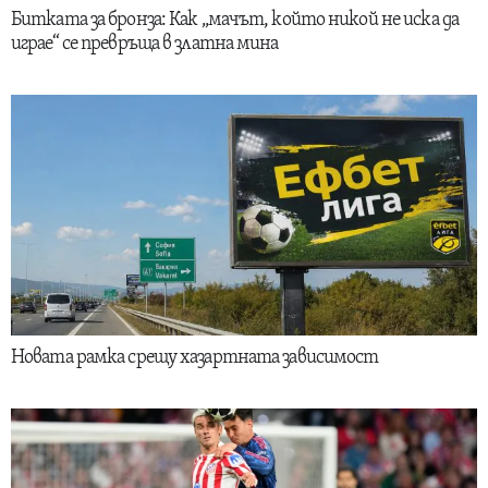
Битката за бронза: Как „мачът, който никой не иска да
играе“ се превръща в златна мина
Новата рамка срещу хазартната зависимост