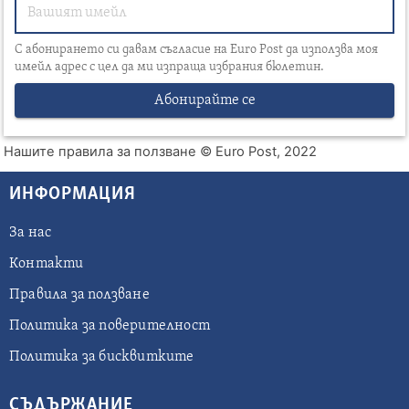
С абонирането си давам съгласие на Euro Post да използва моя
имейл адрес с цел да ми изпраща избрания бюлетин.
Абонирайте се
Нашите правила за ползване
© Euro Post, 2022
ИНФОРМАЦИЯ
За нас
Контакти
Правила за ползване
Политика за поверителност
Политика за бисквитките
СЪДЪРЖАНИЕ