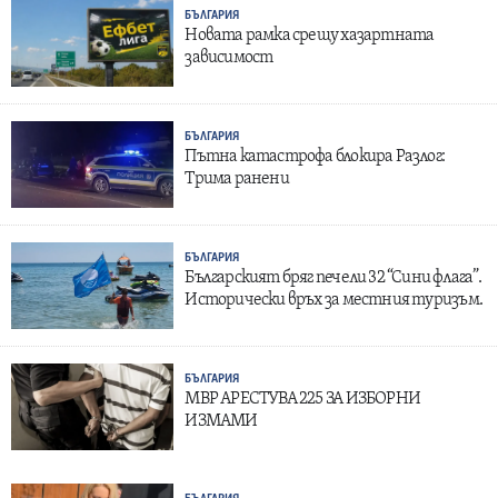
БЪЛГАРИЯ
Новата рамка срещу хазартната
зависимост
БЪЛГАРИЯ
Пътна катастрофа блокира Разлог:
Трима ранени
БЪЛГАРИЯ
Българският бряг печели 32 “Сини флага”.
Исторически връх за местния туризъм.
БЪЛГАРИЯ
МВР АРЕСТУВА 225 ЗА ИЗБОРНИ
ИЗМАМИ