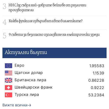
3
HHC.bg събра най-добрите вейпове от различни
производители
4
Каква функция извършват авто биалетките?
5
9 съвета за безопасно използване на електрически уреди
Актуални валути
Евро
1.95583
Щатски долар
1.1539
Британска лира
0.86228
Швейцарски франк
0.9222
Турска лира
53.2384
Вижте всички