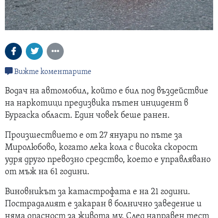
Вижте коментарите
Водач на автомобил, който е бил под въздействие
на наркотици предизвика пътен инцидент в
Бургаска област. Един човек беше ранен.
Произшествието е от 27 януари по пъте за
Миролюбово, когато лека кола с висока скорост
удря друго превозно средство, което е управлявано
от мъж на 61 години.
Виновникът за катастрофата е на 21 години.
Пострадалият е закаран в болнично заведение и
няма опасност за живота му. След направен тест