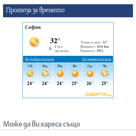
Прогнозa за времето
Може да ви хареса също