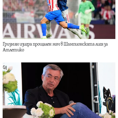
Гризман изигра прощален мач в Шампионската лига за
Атлетико