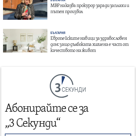
БЪЛГАРИЯ
МВР наказва прокурор заради заплахи и
пътен произвол
БЪЛГАРИЯ
Европейските навици за здравословен
дом: защо дълбоката хигиена е част от
качеството на живот
СЕКУНДИ
Абонирайте се за
„3 Секунди“