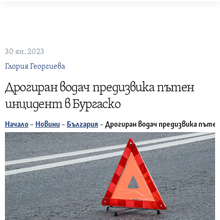
Skip
to
content
30 ян. 2023
Глория Георгиева
Дрогиран водач предизвика пътен
инцидент в Бургаско
Начало
–
Новини
–
България
–
Дрогиран водач предизвика пътен