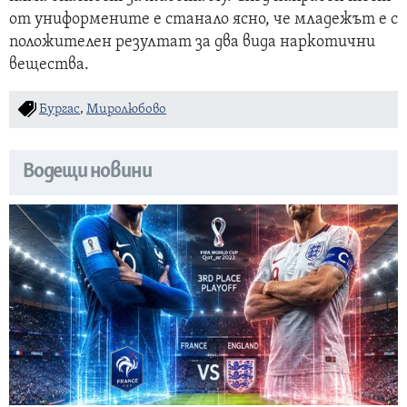
от униформените е станало ясно, че младежът е с
положителен резултат за два вида наркотични
вещества.
Бургас
,
Миролюбово
Водещи новини