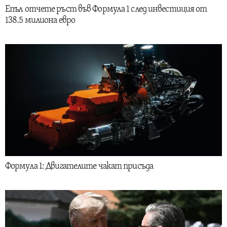
Епъл отчете ръст във Формула 1 след инвестиция от
138.5 милиона евро
Формула 1: Двигателите чакат присъда