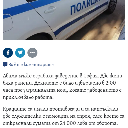
Вижте коментарите
Двама мъже ограбиха заведение в София. Две жени
бяха ранени. Деянието е било извършено в 2:00
часа през изминалата нощ, когато заведението е
приключвало работа.
Крадците са имали противогази и са напръскали
две служителки с помощта на спрея, след което са
откраднали сумата от 24 000 лева от оборота.