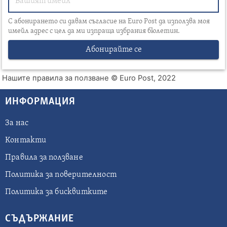
С абонирането си давам съгласие на Euro Post да използва моя
имейл адрес с цел да ми изпраща избрания бюлетин.
Абонирайте се
Нашите правила за ползване
© Euro Post, 2022
ИНФОРМАЦИЯ
За нас
Контакти
Правила за ползване
Политика за поверителност
Политика за бисквитките
СЪДЪРЖАНИЕ