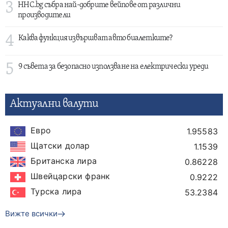
3
HHC.bg събра най-добрите вейпове от различни
производители
4
Каква функция извършват авто биалетките?
5
9 съвета за безопасно използване на електрически уреди
Актуални валути
Евро
1.95583
Щатски долар
1.1539
Британска лира
0.86228
Швейцарски франк
0.9222
Турска лира
53.2384
Вижте всички