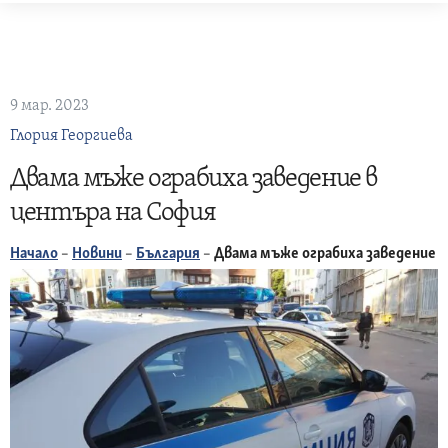
Skip
to
content
9 мар. 2023
Глория Георгиева
Двама мъже ограбиха заведение в
центъра на София
Начало
–
Новини
–
България
–
Двама мъже ограбиха заведение в