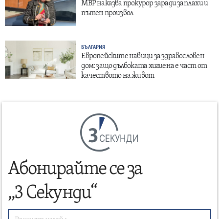
МВР наказва прокурор заради заплахи и
пътен произвол
БЪЛГАРИЯ
Европейските навици за здравословен
дом: защо дълбоката хигиена е част от
качеството на живот
СЕКУНДИ
Абонирайте се за
„3 Секунди“