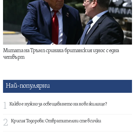
Митата на Тръмп сринаха британския износ с една
четвърт
Най-популярни
1
Какво е нужно за освещаването на ново жилище?
2
Крисия Тодорова: Отвратителни сте всички