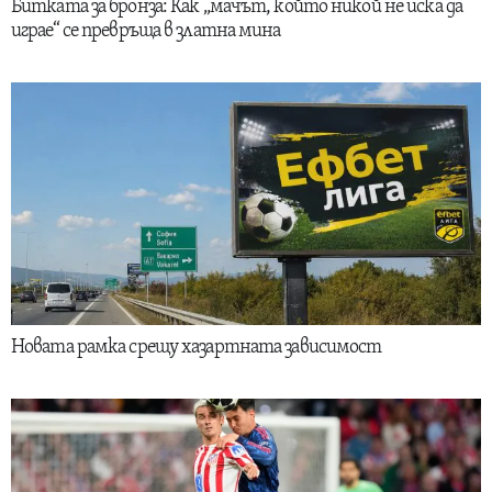
Битката за бронза: Как „мачът, който никой не иска да
играе“ се превръща в златна мина
Новата рамка срещу хазартната зависимост