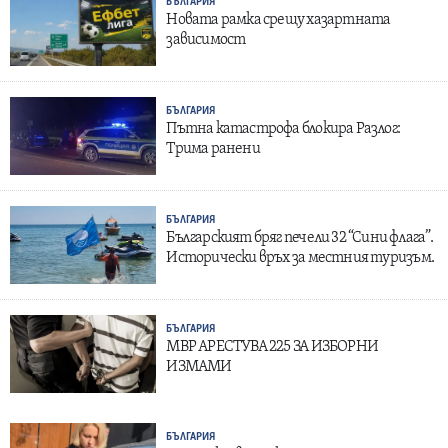
БЪЛГАРИЯ
Новата рамка срещу хазартната
зависимост
БЪЛГАРИЯ
Пътна катастрофа блокира Разлог:
Трима ранени
БЪЛГАРИЯ
Българският бряг печели 32 “Сини флага”.
Исторически връх за местния туризъм.
БЪЛГАРИЯ
МВР АРЕСТУВА 225 ЗА ИЗБОРНИ
ИЗМАМИ
БЪЛГАРИЯ