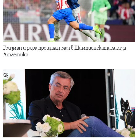
Гризман изигра прощален мач в Шампионската лига за
Атлетико