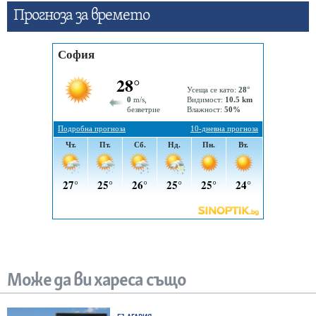
Прогнозa за времето
Може да ви хареса също