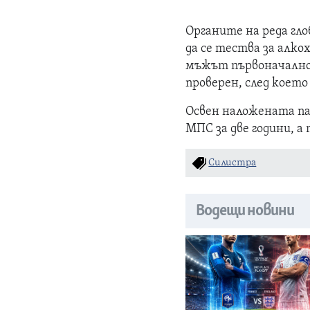
Органите на реда гло
да се тества за алко
мъжът първоначално е
проверен, след което
Освен наложената пар
МПС за две години, а
Силистра
Водещи новини