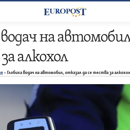
 водач на автомобил,
за алкохол
ия
–
Глобиха водач на автомобил, отказал да се тества за алкохо