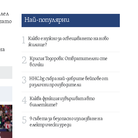
алел
Най-популярни
огато
1
Какво е нужно за освещаването на ново
жилище?
на
2
Крисия Тодорова: Отвратителни сте
всички
3
HHC.bg събра най-добрите вейпове от
различни производители
4
Каква функция извършват авто
биалетките?
5
9 съвета за безопасно използване на
електрически уреди