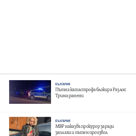
БЪЛГАРИЯ
Пътна катастрофа блокира Разлог:
Трима ранени
БЪЛГАРИЯ
МВР наказва прокурор заради
заплахи и пътен произвол