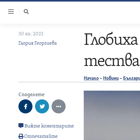
Skip
to
content
30 ян. 2023
Глобиха
Глория Георгиева
тества 
Начало
–
Новини
–
Българ
Споделете
Вижте коментарите
Отпечатайте