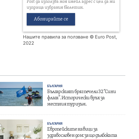
Post да използва моя имейл адрес с цел да ми
изпраща избрания бюлетин.
Абонирайте се
Нашите правила за ползване
© Euro Post,
2022
БЪЛГАРИЯ
Българският бряг печели 32 “Сини
флага”. Исторически връх за
местния туризъм.
БЪЛГАРИЯ
Европейските навици за
здравословен дом: защо дълбоката