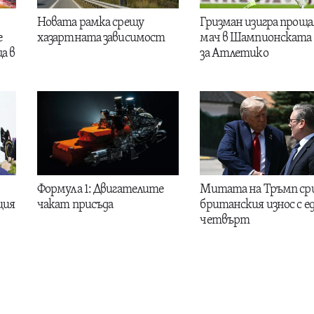
Новата рамка срещу
Гризман изигра проща
е
хазартната зависимост
мач в Шампионската 
а в
за Атлетико
Формула 1: Двигателите
Митата на Тръмп ср
ция
чакат присъда
британския износ с е
четвърт