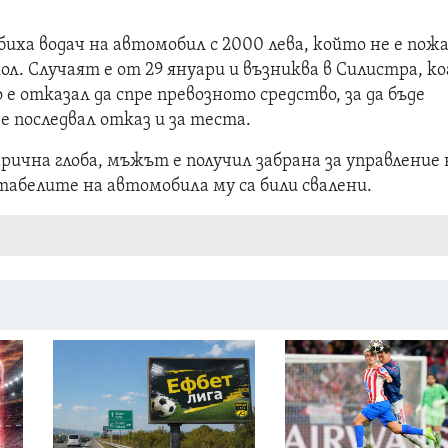
биха водач на автомобил с 2000 лева, който не е пож
хол. Случаят е от 29 януари и възниква в Силистра, к
 отказал да спре превозното средство, за да бъде
 е последвал отказ и за теста.
ична глоба, мъжът е получил забрана за управление 
 табелите на автомобила му са били свалени.