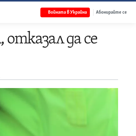
Войната в Украйна
Абонирайте се
 отказал да се
л