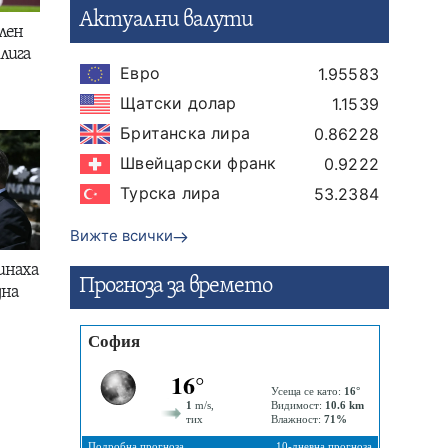
Актуални валути
лен
лига
Евро
1.95583
Щатски долар
1.1539
Британска лира
0.86228
Швейцарски франк
0.9222
Турска лира
53.2384
Вижте всички
инаха
Прогнозa за времето
дна