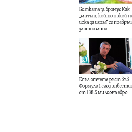
Битката за бронза: Как
„мачът, който никой н
иска да играе“ се превръщ
златна мина
Епъл отчете ръст във
Формула 1 след инвести
от 138.5 милиона евро