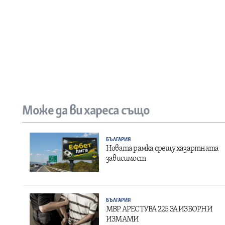
Може да ви хареса също
БЪЛГАРИЯ
Новата рамка срещу хазартната
зависимост
БЪЛГАРИЯ
МВР АРЕСТУВА 225 ЗА ИЗБОРНИ
ИЗМАМИ