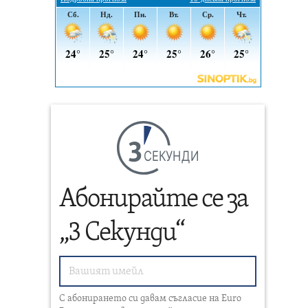
СЕКУНДИ
Абонирайте се за
„3 Секунди“
С абонирането си давам съгласие на Euro