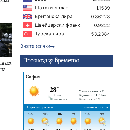
лига
Щатски долар
1.1539
Британска лира
0.86228
Швейцарски франк
0.9222
Турска лира
53.2384
Вижте всички
Прогнозa за времето
инаха
дна