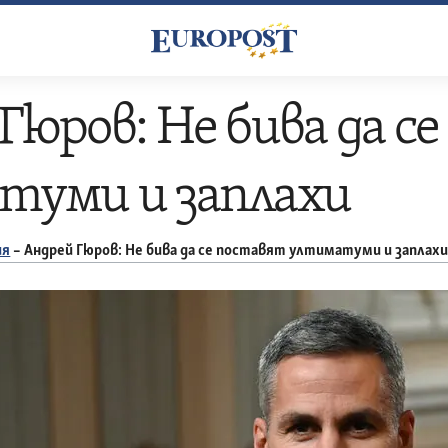
Гюров: Не бива да с
туми и заплахи
ия
–
Андрей Гюров: Не бива да се поставят ултиматуми и заплах