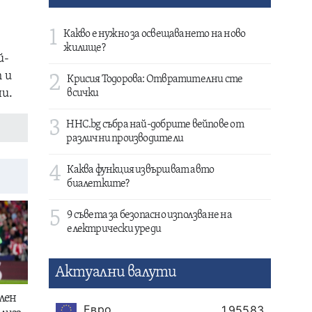
1
Какво е нужно за освещаването на ново
жилище?
й-
 и
2
Крисия Тодорова: Отвратителни сте
ни.
всички
3
HHC.bg събра най-добрите вейпове от
различни производители
4
Каква функция извършват авто
биалетките?
5
9 съвета за безопасно използване на
електрически уреди
Актуални валути
лен
Евро
1.95583