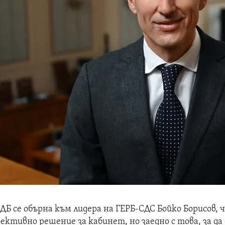
Б се обърна към лидера на ГЕРБ-СДС Бойко Борисов, ч
ктивно решение за кабинет, но заедно с това, за да 