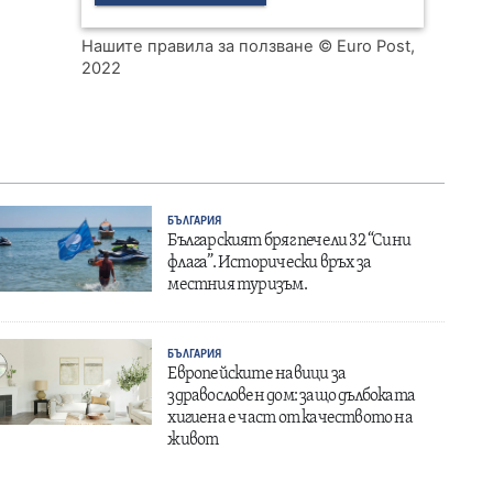
Нашите правила за ползване
© Euro Post,
2022
БЪЛГАРИЯ
Българският бряг печели 32 “Сини
флага”. Исторически връх за
местния туризъм.
БЪЛГАРИЯ
Европейските навици за
здравословен дом: защо дълбоката
хигиена е част от качеството на
живот