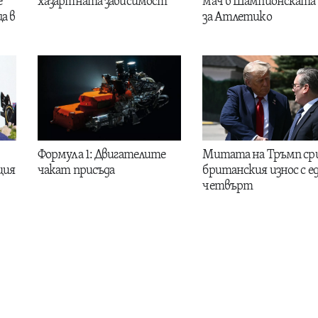
е
хазартната зависимост
мач в Шампионската 
а в
за Атлетико
Формула 1: Двигателите
Митата на Тръмп ср
ция
чакат присъда
британския износ с е
четвърт