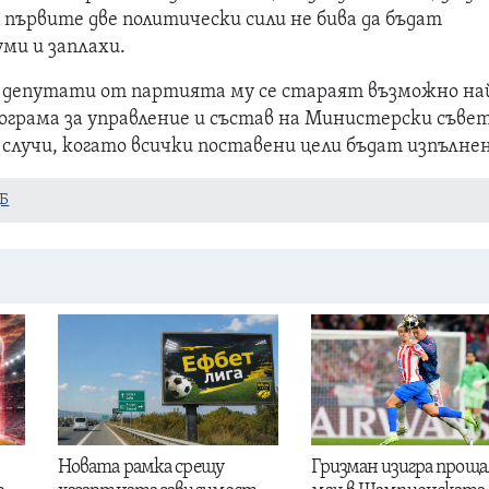
 първите две политически сили не бива да бъдат
ми и заплахи.
 депутати от партията му се стараят възможно на
ограма за управление и състав на Министерски съвет
е случи, когато всички поставени цели бъдат изпълне
ДБ
Новата рамка срещу
Гризман изигра проща