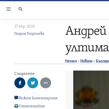
Skip
to
content
27 апр. 2023
Андрей 
Глория Георгиева
ултима
Начало
–
Новини
–
Българ
Споделете
Вижте коментарите
Отпечатайте