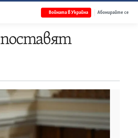
Войната в Украйна
Абонирайте се
е поставят
и