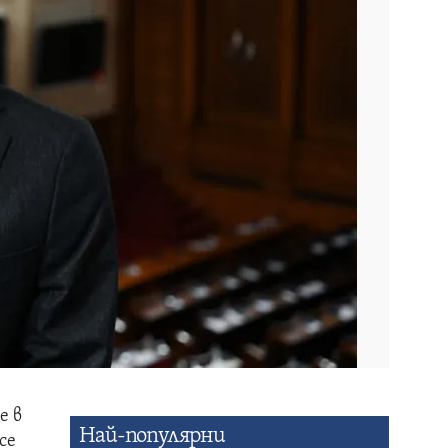
е в
Най-популярни
се