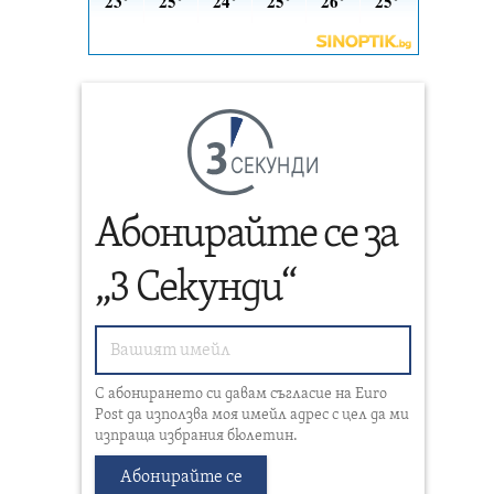
СЕКУНДИ
Абонирайте се за
„3 Секунди“
С абонирането си давам съгласие на Euro
Post да използва моя имейл адрес с цел да ми
изпраща избрания бюлетин.
Абонирайте се