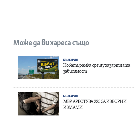
Може да ви хареса също
БЪЛГАРИЯ
Новата рамка срещу хазартната
зависимост
БЪЛГАРИЯ
МВР АРЕСТУВА 225 ЗА ИЗБОРНИ
ИЗМАМИ