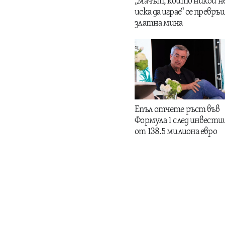
„мачът, който никой н
иска да играе“ се превръщ
златна мина
Епъл отчете ръст във
Формула 1 след инвести
от 138.5 милиона евро