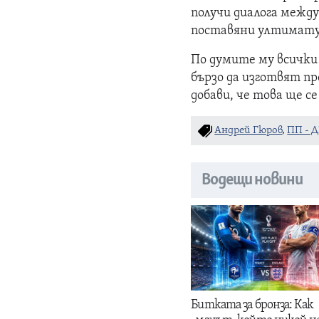
получи диалога между
поставяни ултимату
По думите му всички
бързо да изготвят пр
добави, че това ще с
Андрей Гюров
,
ПП - 
Водещи новини
Битката за бронза: Как