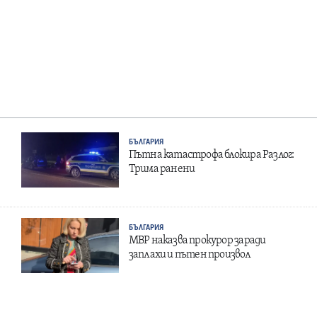
БЪЛГАРИЯ
Пътна катастрофа блокира Разлог:
Трима ранени
БЪЛГАРИЯ
МВР наказва прокурор заради
заплахи и пътен произвол