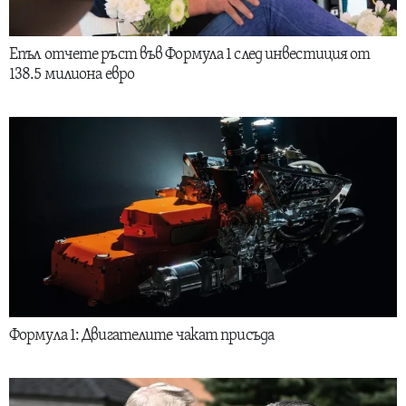
Епъл отчете ръст във Формула 1 след инвестиция от
138.5 милиона евро
Формула 1: Двигателите чакат присъда