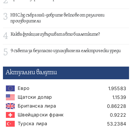
2
3
HHC.bg събра най-добрите вейпове от различни
производители
4
Каква функция извършват авто биалетките?
5
9 съвета за безопасно използване на електрически уреди
Актуални валути
Евро
1.95583
Щатски долар
1.1539
Британска лира
0.86228
Швейцарски франк
0.9222
Турска лира
53.2384