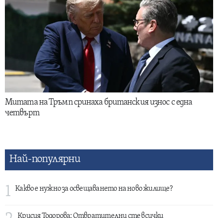
Митата на Тръмп сринаха британския износ с една
четвърт
Най-популярни
1
Какво е нужно за освещаването на ново жилище?
Крисия Тодорова: Отвратителни сте всички