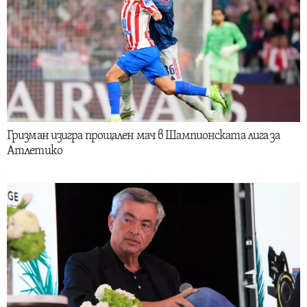
Гризман изигра прощален мач в Шампионската лига за
Атлетико