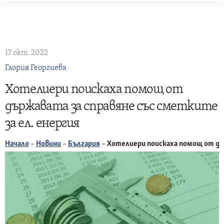
Skip
to
content
17 окт. 2022
Глория Георгиева
Хотелиери поискаха помощ от
държавата за справяне със сметките
за ел. енергия
Начало
–
Новини
–
България
–
Хотелиери поискаха помощ от дър