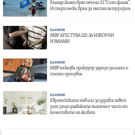
Българският бряг печели 32 “Сини флага”.
Исторически връх за местния туризъм.
БЪЛГАРИЯ
МВР АРЕСТУВА 225 ЗА ИЗБОРНИ
ИЗМАМИ
БЪЛГАРИЯ
МВР наказва прокурор заради заплахи и
пътен произвол
БЪЛГАРИЯ
Европейските навици за здравословен
дом: защо дълбоката хигиена е част от
качеството на живот