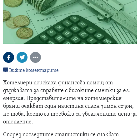
Вижте коментарите
Хотелиери поискаха финансова помощ от
държавата за справяне с високите сметки за ел.
енергия. Представителите на хотелиерския
бранш очакват един наистина силен зимен сезон,
но това, което ги тревожи са увеличените цени за
отопление.
Според последните статистики се очакват