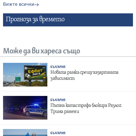
Вижте всички
Прогнозa за времето
Може да ви хареса също
БЪЛГАРИЯ
Новата рамка срещу хазартната
зависимост
БЪЛГАРИЯ
Пътна катастрофа блокира Разлог:
Трима ранени
БЪЛГАРИЯ