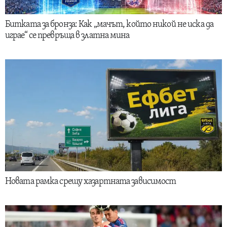
Битката за бронза: Как „мачът, който никой не иска да
играе“ се превръща в златна мина
Новата рамка срещу хазартната зависимост