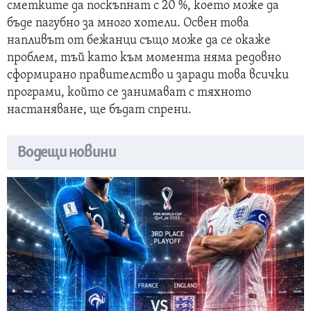
сметките да поскъпнат с 20 %, което може да
бъде пагубно за много хотели. Освен това
напливът от бежанци също може да се окаже
проблем, тъй като към момента няма редовно
сформирано правителство и заради това всички
програми, който се занимават с тяхното
настаняване, ще бъдат спрени.
Водещи новини