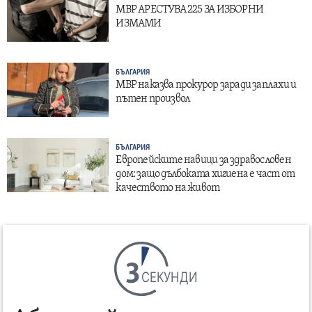
МВР АРЕСТУВА 225 ЗА ИЗБОРНИ
ИЗМАМИ
БЪЛГАРИЯ
МВР наказва прокурор заради заплахи и
пътен произвол
БЪЛГАРИЯ
Европейските навици за здравословен
дом: защо дълбоката хигиена е част от
качеството на живот
СЕКУНДИ