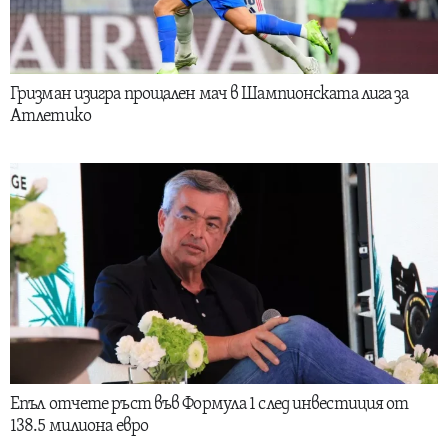
Гризман изигра прощален мач в Шампионската лига за
Атлетико
Епъл отчете ръст във Формула 1 след инвестиция от
138.5 милиона евро