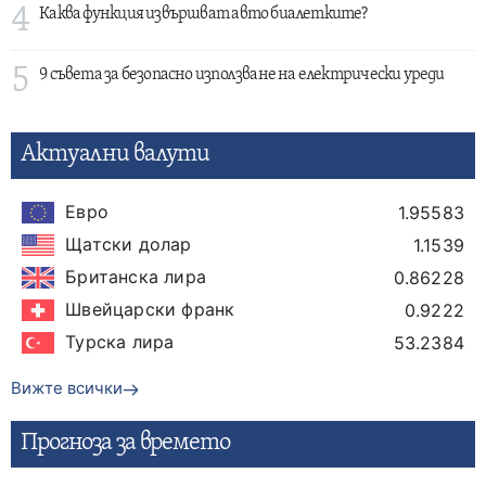
4
Каква функция извършват авто биалетките?
5
9 съвета за безопасно използване на електрически уреди
Актуални валути
Евро
1.95583
Щатски долар
1.1539
Британска лира
0.86228
Швейцарски франк
0.9222
Турска лира
53.2384
Вижте всички
Прогнозa за времето