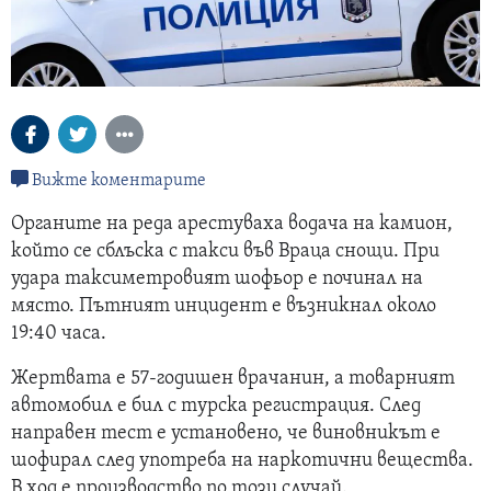
Вижте коментарите
Органите на реда арестуваха водача на камион,
който се сблъска с такси във Враца снощи. При
удара таксиметровият шофьор е починал на
място. Пътният инцидент е възникнал около
19:40 часа.
Жертвата е 57-годишен врачанин, а товарният
автомобил е бил с турска регистрация. След
направен тест е установено, че виновникът е
шофирал след употреба на наркотични вещества.
В ход е производство по този случай.