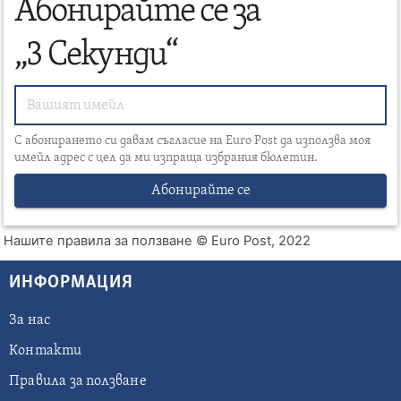
Абонирайте се за
„3 Секунди“
С абонирането си давам съгласие на Euro Post да използва моя
имейл адрес с цел да ми изпраща избрания бюлетин.
Абонирайте се
Нашите правила за ползване
© Euro Post, 2022
ИНФОРМАЦИЯ
За нас
Контакти
Правила за ползване