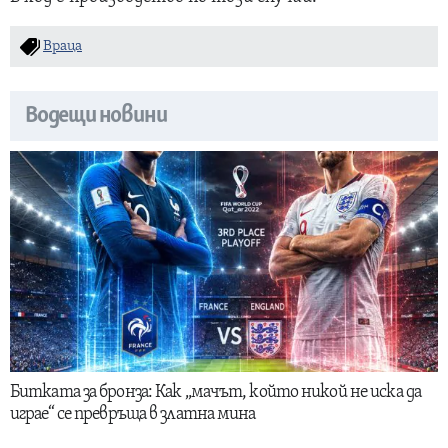
Враца
Водещи новини
Битката за бронза: Как „мачът, който никой не иска да
играе“ се превръща в златна мина