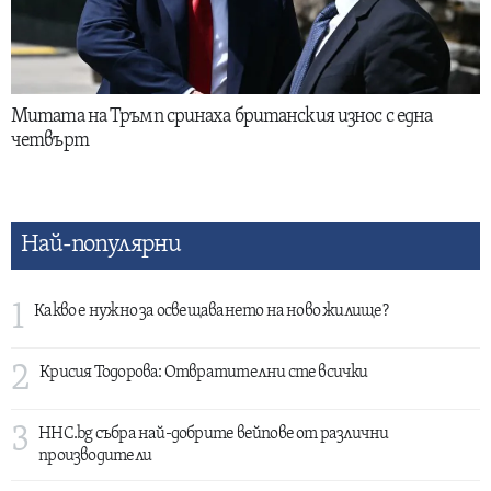
Митата на Тръмп сринаха британския износ с една
четвърт
Най-популярни
1
Какво е нужно за освещаването на ново жилище?
2
Крисия Тодорова: Отвратителни сте всички
3
HHC.bg събра най-добрите вейпове от различни
производители