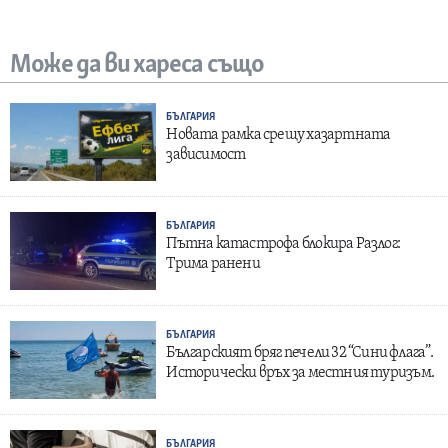
Може да ви хареса също
БЪЛГАРИЯ
Новата рамка срещу хазартната
зависимост
БЪЛГАРИЯ
Пътна катастрофа блокира Разлог:
Трима ранени
БЪЛГАРИЯ
Българският бряг печели 32 “Сини флага”.
Исторически връх за местния туризъм.
БЪЛГАРИЯ