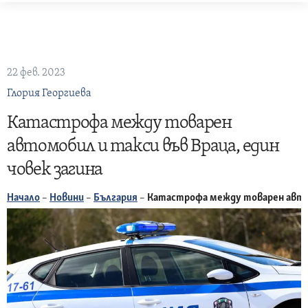
Skip
to
content
22 фев. 2023
Глория Георгиева
Катастрофа между товарен
автомобил и такси във Враца, един
човек загина
Начало
–
Новини
–
България
–
Катастрофа между товарен автом