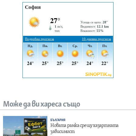
Може да ви хареса също
БЪЛГАРИЯ
Новата рамка срещу хазартната
зависимост