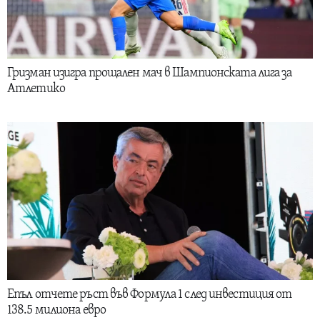
Гризман изигра прощален мач в Шампионската лига за
Атлетико
Епъл отчете ръст във Формула 1 след инвестиция от
138.5 милиона евро