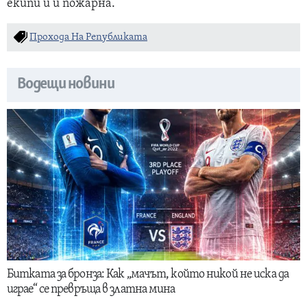
екипи и и пожарна.
Прохода На Републиката
Водещи новини
Битката за бронза: Как „мачът, който никой не иска да
играе“ се превръща в златна мина