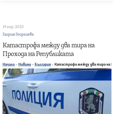
Skip
to
content
19 апр. 2023
Глория Георгиева
Катастрофа между два тира на
Прохода на Републиката
Начало
–
Новини
–
България
–
Катастрофа между два тира на П