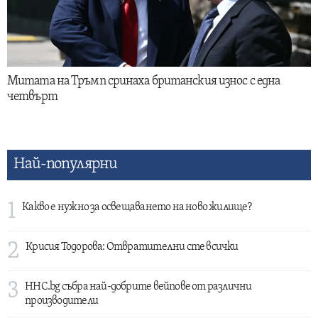
Митата на Тръмп сринаха британския износ с една
четвърт
Най-популярни
1
Какво е нужно за освещаването на ново жилище?
2
Крисия Тодорова: Отвратителни сте всички
3
HHC.bg събра най-добрите вейпове от различни
производители