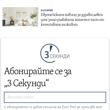
БЪЛГАРИЯ
Европейските навици за здравословен
дом: защо дълбоката хигиена е част от
качеството на живот
СЕКУНДИ
Абонирайте се за
„3 Секунди“
С абонирането си давам съгласие на Euro Post да използва моя