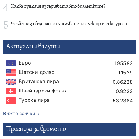
4
Каква функция извършват авто биалетките?
5
9 съвета за безопасно използване на електрически уреди
Актуални валути
Евро
1.95583
Щатски долар
1.1539
Британска лира
0.86228
Швейцарски франк
0.9222
Турска лира
53.2384
Вижте всички
Прогнозa за времето