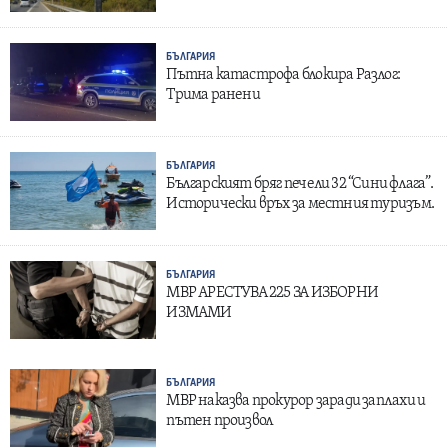
БЪЛГАРИЯ
Пътна катастрофа блокира Разлог:
Трима ранени
БЪЛГАРИЯ
Българският бряг печели 32 “Сини флага”.
Исторически връх за местния туризъм.
БЪЛГАРИЯ
МВР АРЕСТУВА 225 ЗА ИЗБОРНИ
ИЗМАМИ
БЪЛГАРИЯ
МВР наказва прокурор заради заплахи и
пътен произвол