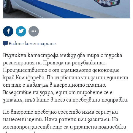
Вижте коментарите
Възникна катастрофа между два тира с турска
регистрация на Прохода на републиката.
Произшествието е от изминалото денонощие
край Килифарево. По първоначални данни единият
от тях е навлязъл в насрещното платно.
Вследствие на удара, един от тировете се е
запалил, тъй като в него са превозвани подправки.
По второто превозно средство няма сериозни
нанесени щети. Няма ранени или загинали. На
местопроизшествието са изпратени полицейски