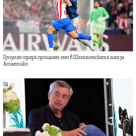
Гризман изигра прощален мач в Шампионската лига за
Атлетико