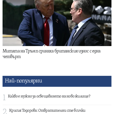
Митата на Тръмп сринаха британския износ с една
четвърт
Най-популярни
1
Какво е нужно за освещаването на ново жилище?
2
Крисия Тодорова: Отвратителни сте всички