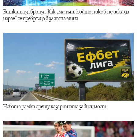
Битката за бронза: Как „мачът, който никой не иска да
играе“ се превръща в златна мина
Новата рамка срещу хазартната зависимост