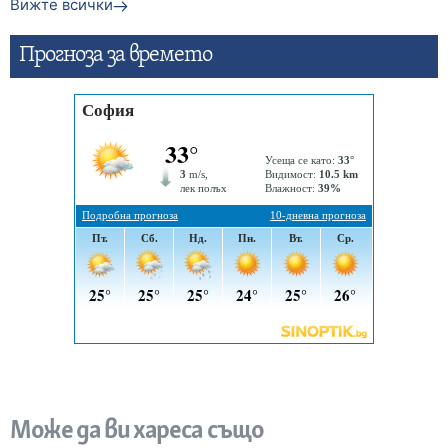
Вижте всички
Прогнозa за времето
Може да ви хареса също