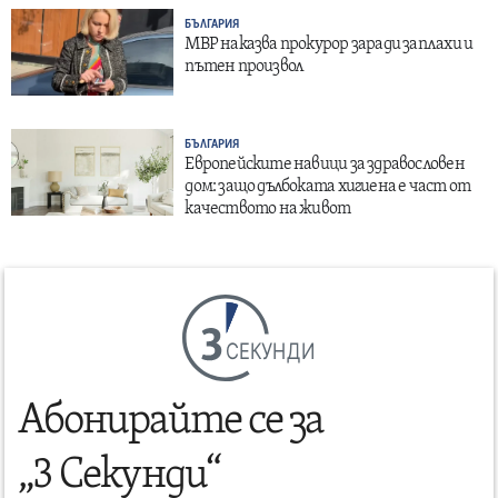
БЪЛГАРИЯ
МВР наказва прокурор заради заплахи и
пътен произвол
БЪЛГАРИЯ
Европейските навици за здравословен
дом: защо дълбоката хигиена е част от
качеството на живот
СЕКУНДИ
Абонирайте се за
„3 Секунди“