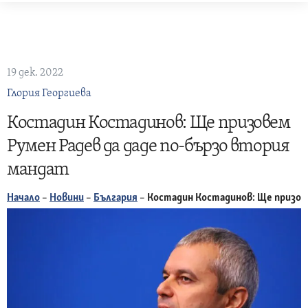
Skip
to
content
19 дек. 2022
Глория Георгиева
Костадин Костадинов: Ще призовем
Румен Радев да даде по-бързо втория
мандат
Начало
–
Новини
–
България
–
Костадин Костадинов: Ще призов