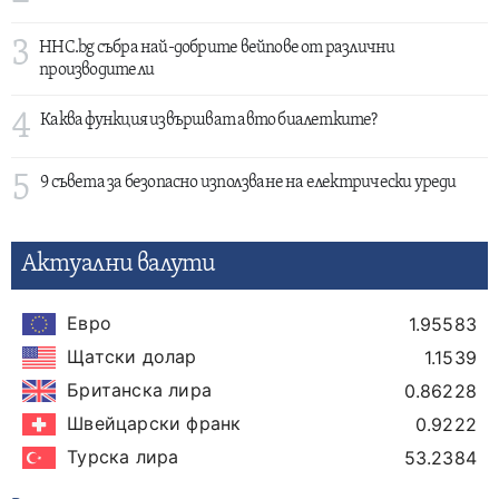
3
HHC.bg събра най-добрите вейпове от различни
производители
4
Каква функция извършват авто биалетките?
5
9 съвета за безопасно използване на електрически уреди
Актуални валути
Евро
1.95583
Щатски долар
1.1539
Британска лира
0.86228
Швейцарски франк
0.9222
Турска лира
53.2384