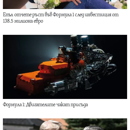
Епъл отчете ръст във Формула 1 след инвестиция от
138.5 милиона евро
Формула 1: Двигателите чакат присъда