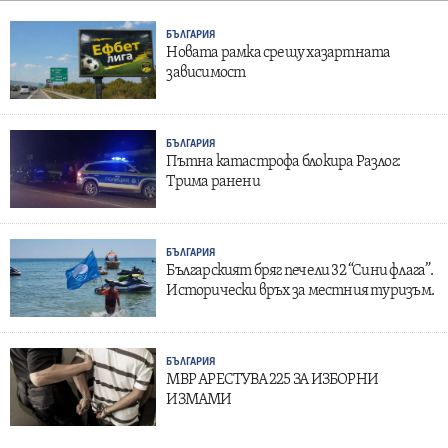
БЪЛГАРИЯ
Новата рамка срещу хазартната
зависимост
БЪЛГАРИЯ
Пътна катастрофа блокира Разлог:
Трима ранени
БЪЛГАРИЯ
Българският бряг печели 32 “Сини флага”.
Исторически връх за местния туризъм.
БЪЛГАРИЯ
МВР АРЕСТУВА 225 ЗА ИЗБОРНИ
ИЗМАМИ