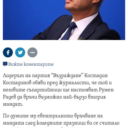
Вижте коментарите
Лидерът на партия “Възраждане” Костадин
Костадинов обяви пред журналисти, че той и
неговите съпартийници ще настояват Румен
Радев да връчи възможно най-бързо втория
мандат.
По думите му евентуалното връчване на
мандата след коледните празници би се считало