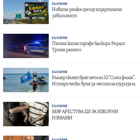
БЪЛГАРИЯ
Новата рамка срещу хазартната
зависимост
БЪЛГАРИЯ
Пътна катастрофа блокира Разлог:
Трима ранени
БЪЛГАРИЯ
Българският бряг печели 32 “Сини флага”.
Исторически връх за местния туризъм.
БЪЛГАРИЯ
МВР АРЕСТУВА 225 ЗА ИЗБОРНИ
ИЗМАМИ