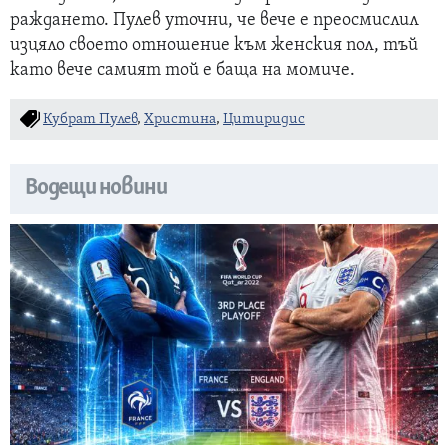
раждането. Пулев уточни, че вече е преосмислил
изцяло своето отношение към женския пол, тъй
като вече самият той е баща на момиче.
Кубрат Пулев
,
Христина
,
Цитиридис
Водещи новини