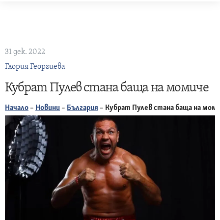
Skip
to
content
31 дек. 2022
Глория Георгиева
Кубрат Пулев стана баща на момиче
Начало
–
Новини
–
България
–
Кубрат Пулев стана баща на мом