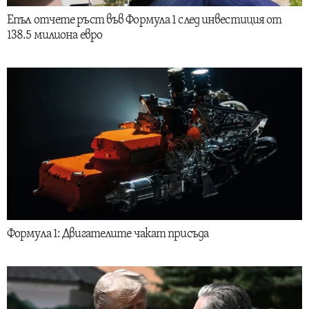
Епъл отчете ръст във Формула 1 след инвестиция от
138.5 милиона евро
Формула 1: Двигателите чакат присъда