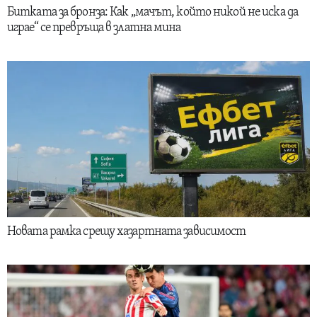
Битката за бронза: Как „мачът, който никой не иска да
играе“ се превръща в златна мина
Новата рамка срещу хазартната зависимост