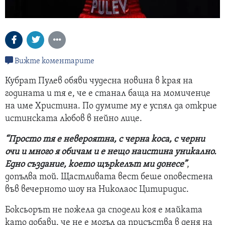
Вижте коментарите
Кубрат Пулев обяви чудесна новина в края на
годината и тя е, че е станал баща на момиченце
на име Христина. По думите му е успял да открие
истинската любов в нейно лице.
“Просто тя е невероятна, с черна коса, с черни
очи и много я обичам и е нещо наистина уникално.
Едно създание, което щъркелът ми донесе”
,
допълва той. Щастливата вест беше оповестена
във вечерното шоу на Николаос Цитиридис.
Боксьорът не пожела да сподели коя е майката
като добави, че не е могъл да присъства в деня на