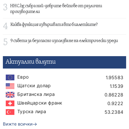
3
HHC.bg събра най-добрите вейпове от различни
производители
4
Каква функция извършват авто биалетките?
5
9 съвета за безопасно използване на електрически уреди
Актуални валути
Евро
1.95583
Щатски долар
1.1539
Британска лира
0.86228
Швейцарски франк
0.9222
Турска лира
53.2384
Вижте всички