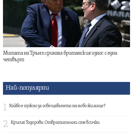
Митата на Тръмп сринаха британския износ с една
четвърт
Най-популярни
1
Какво е нужно за освещаването на ново жилище?
2
Крисия Тодорова: Отвратителни сте всички