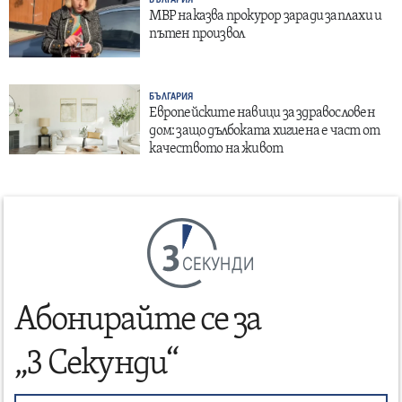
БЪЛГАРИЯ
МВР наказва прокурор заради заплахи и
пътен произвол
БЪЛГАРИЯ
Европейските навици за здравословен
дом: защо дълбоката хигиена е част от
качеството на живот
СЕКУНДИ
Абонирайте се за
„3 Секунди“