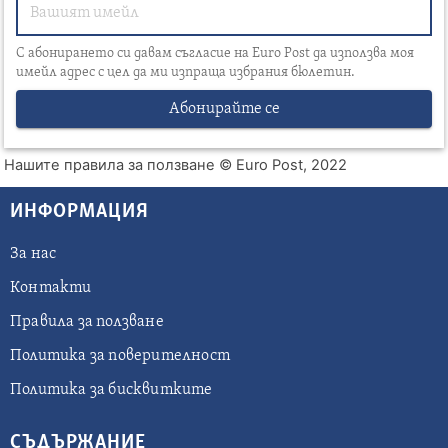
С абонирането си давам съгласие на Euro Post да използва моя
имейл адрес с цел да ми изпраща избрания бюлетин.
Абонирайте се
Нашите правила за ползване
© Euro Post, 2022
ИНФОРМАЦИЯ
За нас
Контакти
Правила за ползване
Политика за поверителност
Политика за бисквитките
СЪДЪРЖАНИЕ