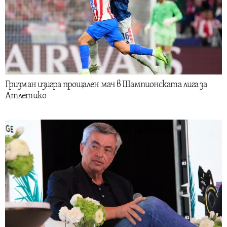
Гризман изигра прощален мач в Шампионската лига за
Атлетико